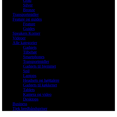
Gold
Silver
Bronze
Transportmidler
Feature og guides
Feature
Guides
Speakers Korner
Videoer
Alle kategorier
Gadgets
Tilbehør
Smartphones
Transportmidler
Gadgets til hjemmet
Spil
Laptops
Headsets og højttalere
Gadgets til køkkenet
Tablets
Kamera og video
Desktops
Business
Tjek bredbåndspriser