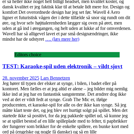
er så heller ikke noget helt billigt headset, men kvalitet koster, og
dansk kvalitet er jeg faktisk klar til at betale lidt mere for. Design og
komfort Det overordnede design har jeg set før. Wavell 4 Aero
ligner et futuristisk vågen der i dette tilfælde så snor sig rundt om dit
øre, og hvor selv højttalerenheden lægger sig oven på øret, men
uden at gå ind i øregangen, og helt uden at lukke af for omverdenen.
Wavell har så alligevel lavet et par små designændringer, ikke
mindst har de udstyret
…. (læs mere her)
Editors choice
TEST: Karaoke-spil uden elektronik – vildt sjovt
28. november 2025
Lars Bennetzen
Jeg hører til typen der elsker at synge, i bilen, i badet eller på
kontoret. Men fælles er at jeg altid er alene – jeg bilder mig nemlig
ikke ind at jeg har en fantastisk sangstemme. Det ændrer dog ikke
ved at det er vildt fedt at synge. Grab The Mic er, ifølge
producenten, et karaoke-spil for alle os der ikke kan synge. Så jeg
måtte klart teste det, og jeg blev ret hurtigt solgt på spillet. Men det
startede ikke så positivt, for da jeg pakkede spillet ud, så kunne jeg
se at spillet bestod af en lille spilleplade med to felter, ti papbrikker
der fungerer som brikker for de enkelte spillere, en bunke kort med
ord på (engelske og nogle få danske) og så en lille