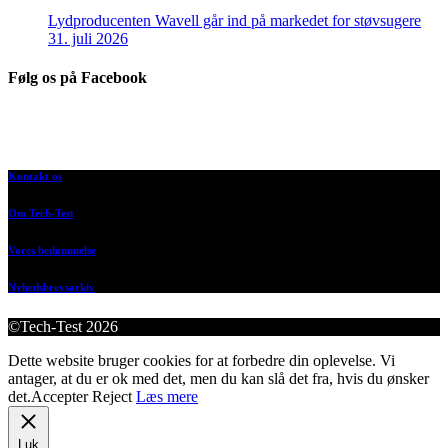
Lydproducenten Wavell går ind på markedet for støvsugere
31. juli 2026
Følg os på Facebook
Kontakt os
Om Tech-Test
Vores bedømmelse
Nyhedsbrevsarkiv
©Tech-Test 2026
Dette website bruger cookies for at forbedre din oplevelse. Vi
antager, at du er ok med det, men du kan slå det fra, hvis du ønsker
det.
Accepter
Reject
Læs mere
Luk