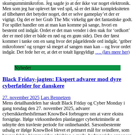
skumgummimikrofon. Jeg sagde jo at der ikke var noget elektronik.
Men som jeg har oplevet før ved spil, så er det ikke kompleksiteten
af tilbehøret det betyder noget, det er selve gameplay’et der er
vigtigt. Og det er her Grab The Mic virkelig gør det fantastiske godt.
For spillet handler om at man kan komme på sange, hvori en
bestemt ord indgår. Ordet er det man vender i den stak for ‘ordkort’
der er med (der er både en rød og en grøn side). Den der først
kommer i tanke om en sang hvor det pågældende ord indgår, ‘griber
mikrofonen’ og synger så meget af sangen man kan – og hvor ordet
indgår. Det fede her er, at det er totalt ligegyldigt
…. (læs mere her)
Nyheder
Black Friday-jagten: Ekspert advarer mod dyre
cyberfælder for danskere
27. november 2025
Lars Bennetzen
Mens detailhandelen har skudt Black Friday og Cyber Monday i
gang torsdag den 27. november 2025, advarer
cybersikkerhedsfirmaet KnowBe4 forbrugere om at være ekstra
forsigtige. Ifølge virksomheden planlægger cyberkriminelle at
udnytte den travleste periode for onlinehandel. Sæsonbestemte
udsalg er ifølge KnowBe4 blevet et primært mål for svindlere, som