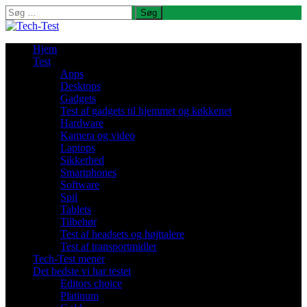
Søg
efter:
Hjem
Test
Apps
Desktops
Gadgets
Test af gadgets til hjemmet og køkkenet
Hardware
Kamera og video
Laptops
Sikkerhed
Smartphones
Software
Spil
Tablets
Tilbehør
Test af headsets og højttalere
Test af transportmidler
Tech-Test mener
Det bedste vi har testet
Editors choice
Platinum