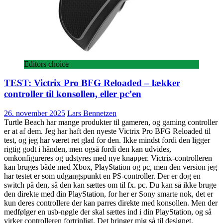
Editors choice
TEST: Victrix Pro BFG Reloaded – lækker
controller til konsollen, eller pc’en
26. november 2025
Lars Bennetzen
Turtle Beach har mange produkter til gameren, og gaming controller
er at af dem. Jeg har haft den nyeste Victrix Pro BFG Reloaded til
test, og jeg har været ret glad for den. Ikke mindst fordi den ligger
rigtig godt i hånden, men også fordi den kan udvides,
omkonfigureres og udstyres med nye knapper. Victrix-controlleren
kan bruges både med Xbox, PlayStation og pc, men den version jeg
har testet er som udgangspunkt en PS-controller. Der er dog en
switch på den, så den kan sættes om til fx. pc. Du kan så ikke bruge
den direkte med din PlayStation, for her er Sony smarte nok, det er
kun deres controllere der kan parres direkte med konsollen. Men der
medfølger en usb-nøgle der skal sættes ind i din PlayStation, og så
virker controlleren fortrinligt. Det bringer mig så til designet.