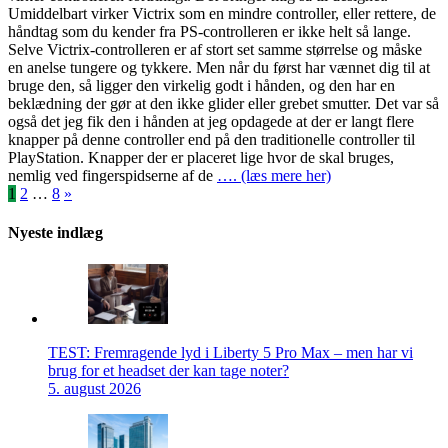
Umiddelbart virker Victrix som en mindre controller, eller rettere, de
håndtag som du kender fra PS-controlleren er ikke helt så lange.
Selve Victrix-controlleren er af stort set samme størrelse og måske
en anelse tungere og tykkere. Men når du først har vænnet dig til at
bruge den, så ligger den virkelig godt i hånden, og den har en
beklædning der gør at den ikke glider eller grebet smutter. Det var så
også det jeg fik den i hånden at jeg opdagede at der er langt flere
knapper på denne controller end på den traditionelle controller til
PlayStation. Knapper der er placeret lige hvor de skal bruges,
nemlig ved fingerspidserne af de
…. (læs mere her)
Indlægsinddeling
1
2
…
8
»
Nyeste indlæg
TEST: Fremragende lyd i Liberty 5 Pro Max – men har vi
brug for et headset der kan tage noter?
5. august 2026