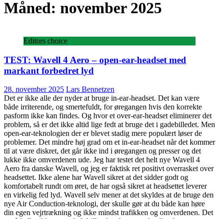
Måned:
november 2025
Editors choice
TEST: Wavell 4 Aero – open-ear-headset med
markant forbedret lyd
28. november 2025
Lars Bennetzen
Det er ikke alle der nyder at bruge in-ear-headset. Det kan være
både irriterende, og smertefuldt, for øregangen hvis den korrekte
pasform ikke kan findes. Og hvor et over-ear-headset eliminerer det
problem, så er det ikke altid lige fedt at bruge det i gadebilledet. Men
open-ear-teknologien der er blevet stadig mere populært løser de
problemer. Det mindre høj grad om et in-ear-headset når det kommer
til at være diskret, det går ikke ind i øregangen og presser og det
lukke ikke omverdenen ude. Jeg har testet det helt nye Wavell 4
Aero fra danske Wavell, og jeg er faktisk ret positivt overrasket over
headsettet. Ikke alene har Wavell sikret at det sidder godt og
komfortabelt rundt om øret, de har også sikret at headsettet leverer
en virkelig fed lyd. Wavell selv mener at det skyldes at de bruge den
nye Air Conduction-teknologi, der skulle gør at du både kan høre
din egen vejrtrækning og ikke mindst trafikken og omverdenen. Det