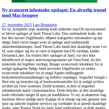
Nyheder
Ny avanceret infostealer opdaget: En alvorlig trussel
mod Mac-brugere
27. november 2025
Lars Bennetzen
En ny, kompleks type skadelig kode målrettet macOS-styresystemet
er blevet opdaget af Jamf Threat Labs. Den ondsindede kode, der
har fået navnet DigitStealer, tilhører kategorien infostealers og har
ifølge Jamf været meget svær at opdage med traditionelle
sikkerhedsløsninger. Jamf Threat Labs fandt den skadelige kode i en
fil, som udgav sig for at være et legitimt macOS-værktøj, kaldet
DynamicLake. Da truslen blev opdaget af Jamf, var den ikke
identificeret af nogen antivirusprogrammer på VirusTotal, da den
imiterede det legitime værktøj. Bruger avancerede teknikker for at
undgå opdagelse Ifølge Jamf anvender DigitStealer en række
avancerede teknikker for at omgå Apples indbyggede
beskyttelsesforanstaltninger og forblive uopdaget. Angrebet foregår i
flere trin og benytter sig af hardwarekontroller for at undgå at blive
afviklet på visse systemer. Dertil kommer, at dele af angrebet
udelukkende kører i hukommelsen. Dette betyder, at den skadelige
kode efterlader meget få spor på harddisken. Vi ser, at aktørerne bag
truslerne bliver stadigt mere dygtige til at smyge sig ind, gemme sine
spor og udnytte legitime services og værktøjer til at sprede skadelige
koder, siger Pontus Nord fra Jamf Jamf understreger, at dette modus