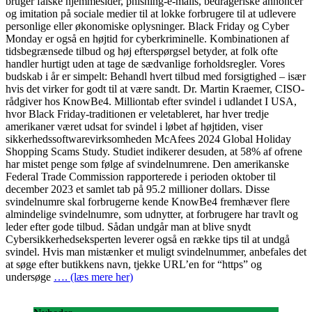
bruger falske hjemmesider, phishing-e-mails, bedrageriske annoncer
og imitation på sociale medier til at lokke forbrugere til at udlevere
personlige eller økonomiske oplysninger. Black Friday og Cyber
Monday er også en højtid for cyberkriminelle. Kombinationen af
tidsbegrænsede tilbud og høj efterspørgsel betyder, at folk ofte
handler hurtigt uden at tage de sædvanlige forholdsregler. Vores
budskab i år er simpelt: Behandl hvert tilbud med forsigtighed – især
hvis det virker for godt til at være sandt. Dr. Martin Kraemer, CISO-
rådgiver hos KnowBe4. Milliontab efter svindel i udlandet I USA,
hvor Black Friday-traditionen er veletableret, har hver tredje
amerikaner været udsat for svindel i løbet af højtiden, viser
sikkerhedssoftwarevirksomheden McAfees 2024 Global Holiday
Shopping Scams Study. Studiet indikerer desuden, at 58% af ofrene
har mistet penge som følge af svindelnumrene. Den amerikanske
Federal Trade Commission rapporterede i perioden oktober til
december 2023 et samlet tab på 95.2 millioner dollars. Disse
svindelnumre skal forbrugerne kende KnowBe4 fremhæver flere
almindelige svindelnumre, som udnytter, at forbrugere har travlt og
leder efter gode tilbud. Sådan undgår man at blive snydt
Cybersikkerhedseksperten leverer også en række tips til at undgå
svindel. Hvis man mistænker et muligt svindelnummer, anbefales det
at søge efter butikkens navn, tjekke URL’en for “https” og
undersøge
…. (læs mere her)