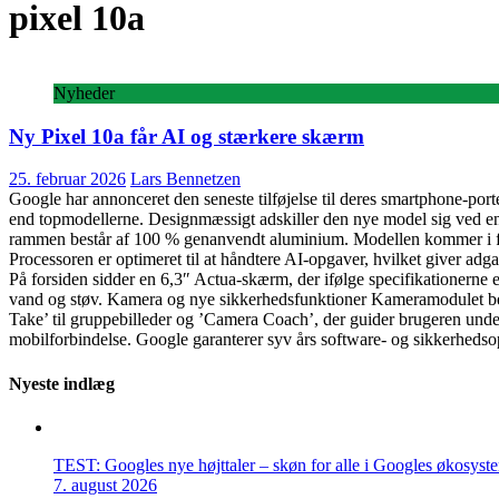
pixel 10a
Nyheder
Ny Pixel 10a får AI og stærkere skærm
25. februar 2026
Lars Bennetzen
Google har annonceret den seneste tilføjelse til deres smartphone-portef
end topmodellerne. Designmæssigt adskiller den nye model sig ved en 
rammen består af 100 % genanvendt aluminium. Modellen kommer i fa
Processoren er optimeret til at håndtere AI-opgaver, hvilket giver ad
På forsiden sidder en 6,3″ Actua-skærm, der ifølge specifikationerne 
vand og støv. Kamera og nye sikkerhedsfunktioner Kameramodulet be
Take’ til gruppebilleder og ’Camera Coach’, der guider brugeren under
mobilforbindelse. Google garanterer syv års software- og sikkerhedso
Nyeste indlæg
TEST: Googles nye højttaler – skøn for alle i Googles økosyst
7. august 2026