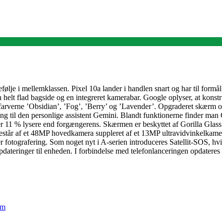
ølje i mellemklassen. Pixel 10a lander i handlen snart og har til formål 
helt flad bagside og en integreret kamerabar. Google oplyser, at kons
rverne ’Obsidian’, ’Fog’, ’Berry’ og ’Lavender’. Opgraderet skærm o
gang til den personlige assistent Gemini. Blandt funktionerne finder ma
er 11 % lysere end forgængerens. Skærmen er beskyttet af Gorilla Glass
står af et 48MP hovedkamera suppleret af et 13MP ultravidvinkelkamer
 fotografering. Som noget nyt i A-serien introduceres Satellit-SOS, hvi
pdateringer til enheden. I forbindelse med telefonlanceringen opdatere
em