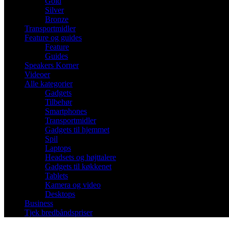
Gold
Silver
Bronze
Transportmidler
Feature og guides
Feature
Guides
Speakers Korner
Videoer
Alle kategorier
Gadgets
Tilbehør
Smartphones
Transportmidler
Gadgets til hjemmet
Spil
Laptops
Headsets og højttalere
Gadgets til køkkenet
Tablets
Kamera og video
Desktops
Business
Tjek bredbåndspriser