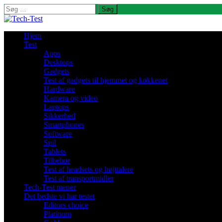
Søg
efter:
Hjem
Test
Apps
Desktops
Gadgets
Test af gadgets til hjemmet og køkkenet
Hardware
Kamera og video
Laptops
Sikkerhed
Smartphones
Software
Spil
Tablets
Tilbehør
Test af headsets og højttalere
Test af transportmidler
Tech-Test mener
Det bedste vi har testet
Editors choice
Platinum