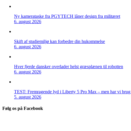
Ny kamerataske fra PGYTECH låner design fra militæret
6. august 2026
Skift af studiemiljø kan forbedre din hukommelse
6. august 2026
Hver fjerde dansker overlader helst græsplænen til robotten
6. august 2026
TEST: Fremragende lyd i Liberty 5 Pro Max – men har vi brug f
5. august 2026
Følg os på Facebook