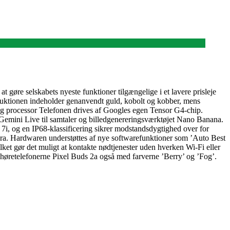
at gøre selskabets nyeste funktioner tilgængelige i et lavere prisleje
truktionen indeholder genanvendt guld, kobolt og kobber, mens
g processor Telefonen drives af Googles egen Tensor G4-chip.
n Gemini Live til samtaler og billedgenereringsværktøjet Nano Banana.
 7i, og en IP68-klassificering sikrer modstandsdygtighed over for
a. Hardwaren understøttes af nye softwarefunktioner som ’Auto Best
lket gør det muligt at kontakte nødtjenester uden hverken Wi-Fi eller
s høretelefonerne Pixel Buds 2a også med farverne ’Berry’ og ’Fog’.