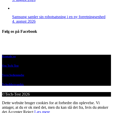
Samsung samler sin robotsatsning i en ny forretningsenhed
4. august 2026
Følg os på Facebook
Kontakt os
Om Tech-Test
Vores bedømmelse
Nyhedsbrevsarkiv
©Tech-Test 2026
Dette website bruger cookies for at forbedre din oplevelse. Vi
antager, at du er ok med det, men du kan slå det fra, hvis du ønsker
det.
Accepter
Reject
Læs mere