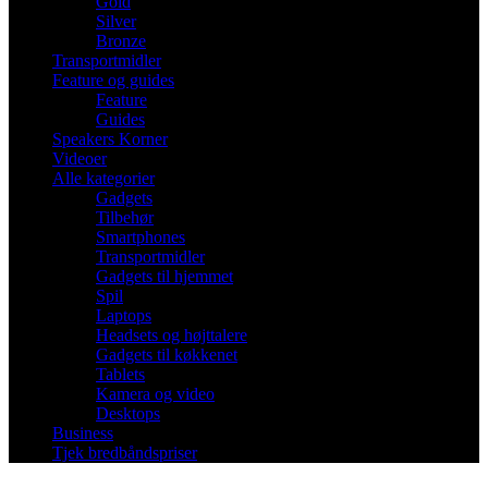
Gold
Silver
Bronze
Transportmidler
Feature og guides
Feature
Guides
Speakers Korner
Videoer
Alle kategorier
Gadgets
Tilbehør
Smartphones
Transportmidler
Gadgets til hjemmet
Spil
Laptops
Headsets og højttalere
Gadgets til køkkenet
Tablets
Kamera og video
Desktops
Business
Tjek bredbåndspriser