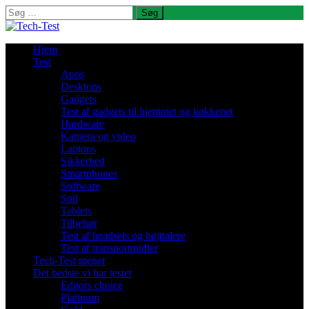
Søg
efter:
Hjem
Test
Apps
Desktops
Gadgets
Test af gadgets til hjemmet og køkkenet
Hardware
Kamera og video
Laptops
Sikkerhed
Smartphones
Software
Spil
Tablets
Tilbehør
Test af headsets og højttalere
Test af transportmidler
Tech-Test mener
Det bedste vi har testet
Editors choice
Platinum