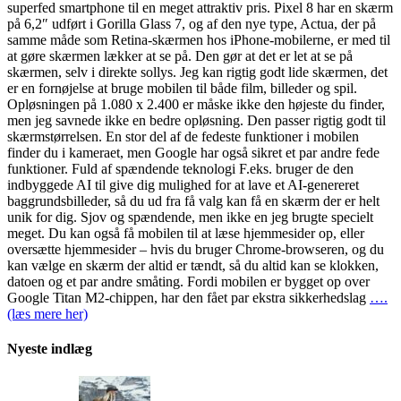
superfed smartphone til en meget attraktiv pris. Pixel 8 har en skærm
på 6,2″ udført i Gorilla Glass 7, og af den nye type, Actua, der på
samme måde som Retina-skærmen hos iPhone-mobilerne, er med til
at gøre skærmen lækker at se på. Den gør at det er let at se på
skærmen, selv i direkte sollys. Jeg kan rigtig godt lide skærmen, det
er en fornøjelse at bruge mobilen til både film, billeder og spil.
Opløsningen på 1.080 x 2.400 er måske ikke den højeste du finder,
men jeg savnede ikke en bedre opløsning. Den passer rigtig godt til
skærmstørrelsen. En stor del af de fedeste funktioner i mobilen
finder du i kameraet, men Google har også sikret et par andre fede
funktioner. Fuld af spændende teknologi F.eks. bruger de den
indbyggede AI til give dig mulighed for at lave et AI-genereret
baggrundsbilleder, så du ud fra få valg kan få en skærm der er helt
unik for dig. Sjov og spændende, men ikke en jeg brugte specielt
meget. Du kan også få mobilen til at læse hjemmesider op, eller
oversætte hjemmesider – hvis du bruger Chrome-browseren, og du
kan vælge en skærm der altid er tændt, så du altid kan se klokken,
datoen og et par andre småting. Fordi mobilen er bygget op over
Google Titan M2-chippen, har den fået par ekstra sikkerhedslag
….
(læs mere her)
Nyeste indlæg