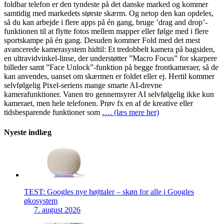
foldbar telefon er den tyndeste på det danske marked og kommer
samtidig med markedets største skærm. Og netop den kan opdeles,
så du kan arbejde i flere apps på én gang, bruge ’drag and drop’-
funktionen til at flytte fotos mellem mapper eller følge med i flere
sportskampe på én gang. Desuden kommer Fold med det mest
avancerede kamerasystem hidtil: Et tredobbelt kamera på bagsiden,
en ultravidvinkel-linse, der understøtter ”Macro Focus” for skarpere
billeder samt ”Face Unlock”-funktion på begge frontkameraer, så de
kan anvendes, uanset om skærmen er foldet eller ej. Hertil kommer
selvfølgelig Pixel-seriens mange smarte AI-drevne
kamerafunktioner. Vanen tro gennemsyrer AI selvfølgelig ikke kun
kameraet, men hele telefonen. Prøv fx en af de kreative eller
tidsbesparende funktioner som
…. (læs mere her)
Nyeste indlæg
TEST: Googles nye højttaler – skøn for alle i Googles
økosystem
7. august 2026