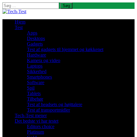
Søg
efter:
Hjem
Test
Apps
Desktops
Gadgets
Test af gadgets til hjemmet og køkkenet
Hardware
Kamera og video
Laptops
Sikkerhed
Smartphones
Software
Spil
Tablets
Tilbehør
Test af headsets og højttalere
Test af transportmidler
Tech-Test mener
Det bedste vi har testet
Editors choice
Platinum