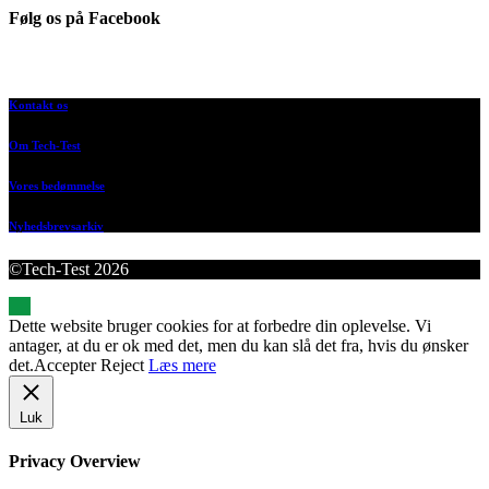
Følg os på Facebook
Kontakt os
Om Tech-Test
Vores bedømmelse
Nyhedsbrevsarkiv
©Tech-Test 2026
Dette website bruger cookies for at forbedre din oplevelse. Vi
antager, at du er ok med det, men du kan slå det fra, hvis du ønsker
det.
Accepter
Reject
Læs mere
Luk
Privacy Overview