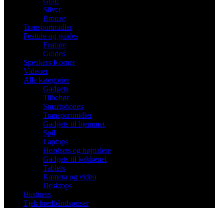
Gold
Silver
Bronze
Transportmidler
Feature og guides
Feature
Guides
Speakers Korner
Videoer
Alle kategorier
Gadgets
Tilbehør
Smartphones
Transportmidler
Gadgets til hjemmet
Spil
Laptops
Headsets og højttalere
Gadgets til køkkenet
Tablets
Kamera og video
Desktops
Business
Tjek bredbåndspriser