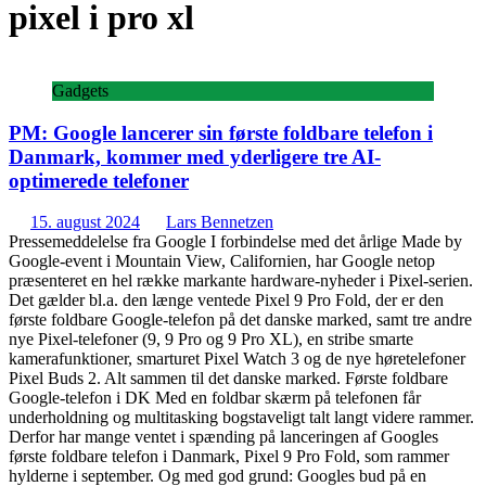
pixel i pro xl
Gadgets
PM: Google lancerer sin første foldbare telefon i
Danmark, kommer med yderligere tre AI-
optimerede telefoner
15. august 2024
Lars Bennetzen
Pressemeddelelse fra Google I forbindelse med det årlige Made by
Google-event i Mountain View, Californien, har Google netop
præsenteret en hel række markante hardware-nyheder i Pixel-serien.
Det gælder bl.a. den længe ventede Pixel 9 Pro Fold, der er den
første foldbare Google-telefon på det danske marked, samt tre andre
nye Pixel-telefoner (9, 9 Pro og 9 Pro XL), en stribe smarte
kamerafunktioner, smarturet Pixel Watch 3 og de nye høretelefoner
Pixel Buds 2. Alt sammen til det danske marked. Første foldbare
Google-telefon i DK Med en foldbar skærm på telefonen får
underholdning og multitasking bogstaveligt talt langt videre rammer.
Derfor har mange ventet i spænding på lanceringen af Googles
første foldbare telefon i Danmark, Pixel 9 Pro Fold, som rammer
hylderne i september. Og med god grund: Googles bud på en