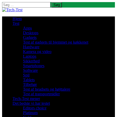
Søg
efter:
Hjem
Test
Apps
Desktops
Gadgets
Test af gadgets til hjemmet og køkkenet
Hardware
Kamera og video
Laptops
Sikkerhed
Smartphones
Software
Spil
Tablets
Tilbehør
Test af headsets og højttalere
Test af transportmidler
Tech-Test mener
Det bedste vi har testet
Editors choice
Platinum