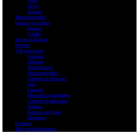
Gold
Silver
Bronze
Transportmidler
Feature og guides
Feature
Guides
Speakers Korner
Videoer
Alle kategorier
Gadgets
Tilbehør
Smartphones
Transportmidler
Gadgets til hjemmet
Spil
Laptops
Headsets og højttalere
Gadgets til køkkenet
Tablets
Kamera og video
Desktops
Business
Tjek bredbåndspriser