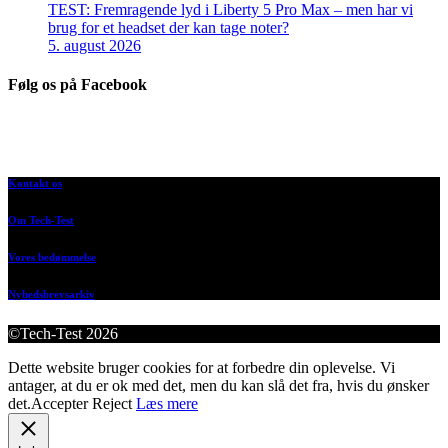
TEST: Fremragende lyd i Liberty 5 Pro Max – men har vi
brug for et headset der kan tage noter?
5. august 2026
Følg os på Facebook
Kontakt os
Om Tech-Test
Vores bedømmelse
Nyhedsbrevsarkiv
©Tech-Test 2026
Dette website bruger cookies for at forbedre din oplevelse. Vi
antager, at du er ok med det, men du kan slå det fra, hvis du ønsker
det.
Accepter
Reject
Læs mere