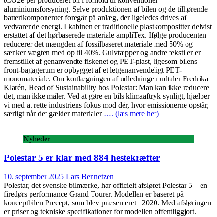
tCO2e per produceret bil i forhold til konventionel
aluminiumsforsyning. Selve produktionen af bilen og de tilhørende
batterikomponenter foregår på anlæg, der ligeledes drives af
vedvarende energi. I kabinen er traditionelle plastkompositter delvist
erstattet af det hørbaserede materiale ampliTex. Ifølge producenten
reducerer det mængden af fossilbaseret materiale med 50% og
sænker vægten med op til 40%. Gulvtæpper og andre tekstiler er
fremstillet af genanvendte fiskenet og PET-plast, ligesom bilens
front-bagagerum er opbygget af et letgenanvendeligt PET-
monomateriale. Om kortlægningen af udledningen udtaler Fredrika
Klarén, Head of Sustainability hos Polestar: Man kan ikke reducere
det, man ikke måler. Ved at gøre en bils klimaaftryk synligt, hjælper
vi med at rette industriens fokus mod dér, hvor emissionerne opstår,
særligt når det gælder materialer
…. (læs mere her)
Nyheder
Polestar 5 er klar med 884 hestekræfter
10. september 2025
Lars Bennetzen
Polestar, det svenske bilmærke, har officielt afsløret Polestar 5 – en
firedørs performance Grand Tourer. Modellen er baseret på
konceptbilen Precept, som blev præsenteret i 2020. Med afsløringen
er priser og tekniske specifikationer for modellen offentliggjort.