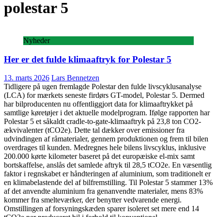
polestar 5
Nyheder
Her er det fulde klimaaftryk for Polestar 5
13. marts 2026
Lars Bennetzen
Tidligere på ugen fremlagde Polestar den fulde livscyklusanalyse
(LCA) for mærkets seneste firdørs GT-model, Polestar 5. Dermed
har bilproducenten nu offentliggjort data for klimaaftrykket på
samtlige køretøjer i det aktuelle modelprogram. Ifølge rapporten har
Polestar 5 et såkaldt cradle-to-gate-klimaaftryk på 23,8 ton CO2-
ækvivalenter (tCO2e). Dette tal dækker over emissioner fra
udvindingen af råmaterialer, gennem produktionen og frem til bilen
overdrages til kunden. Medregnes hele bilens livscyklus, inklusive
200.000 kørte kilometer baseret på det europæiske el-mix samt
bortskaffelse, anslås det samlede aftryk til 28,5 tCO2e. En væsentlig
faktor i regnskabet er håndteringen af aluminium, som traditionelt er
en klimabelastende del af bilfremstilling. Til Polestar 5 stammer 13%
af det anvendte aluminium fra genanvendte materialer, mens 83%
kommer fra smelteværker, der benytter vedvarende energi.
Omstillingen af forsyningskæden sparer isoleret set mere end 14