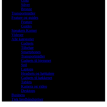
Gold
Silver
Bronze
Transportmidler
Feature og guides
Feature
Guides
Speakers Korner
Videoer
Alle kategorier
Gadgets
Tilbehør
Smartphones
Transportmidler
Gadgets til hjemmet
Spil
Laptops
Headsets og højttalere
Gadgets til køkkenet
Tablets
Kamera og video
Desktops
Business
Tjek bredbåndspriser