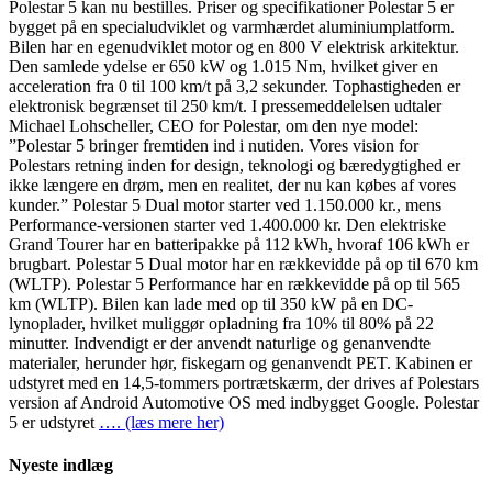
Polestar 5 kan nu bestilles. Priser og specifikationer Polestar 5 er
bygget på en specialudviklet og varmhærdet aluminiumplatform.
Bilen har en egenudviklet motor og en 800 V elektrisk arkitektur.
Den samlede ydelse er 650 kW og 1.015 Nm, hvilket giver en
acceleration fra 0 til 100 km/t på 3,2 sekunder. Tophastigheden er
elektronisk begrænset til 250 km/t. I pressemeddelelsen udtaler
Michael Lohscheller, CEO for Polestar, om den nye model:
”Polestar 5 bringer fremtiden ind i nutiden. Vores vision for
Polestars retning inden for design, teknologi og bæredygtighed er
ikke længere en drøm, men en realitet, der nu kan købes af vores
kunder.” Polestar 5 Dual motor starter ved 1.150.000 kr., mens
Performance-versionen starter ved 1.400.000 kr. Den elektriske
Grand Tourer har en batteripakke på 112 kWh, hvoraf 106 kWh er
brugbart. Polestar 5 Dual motor har en rækkevidde på op til 670 km
(WLTP). Polestar 5 Performance har en rækkevidde på op til 565
km (WLTP). Bilen kan lade med op til 350 kW på en DC-
lynoplader, hvilket muliggør opladning fra 10% til 80% på 22
minutter. Indvendigt er der anvendt naturlige og genanvendte
materialer, herunder hør, fiskegarn og genanvendt PET. Kabinen er
udstyret med en 14,5-tommers portrætskærm, der drives af Polestars
version af Android Automotive OS med indbygget Google. Polestar
5 er udstyret
…. (læs mere her)
Nyeste indlæg