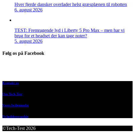
Hver fjerde dansker overlader helst græsplænen til robotten
6. august 2026
TEST: Fremragende lyd i Liberty 5 Pro Max – men har vi
brug for et headset der kan tage noter?
5. august 2026
Følg os på Facebook
Kontakt os
Om Tech-Test
Vores bedømmelse
Nyhedsbrevsarkiv
©Tech-Test 2026