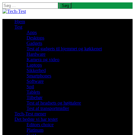
Søg
efter:
Hjem
Test
Apps
Desktops
Gadgets
Test af gadgets til hjemmet og køkkenet
Hardware
Kamera og video
Laptops
Sikkerhed
Smartphones
Software
Spil
Tablets
Tilbehør
Test af headsets og højttalere
Test af transportmidler
Tech-Test mener
Det bedste vi har testet
Editors choice
Platinum