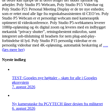
de bedre kan hjælpe de af deres bruger der sidder hjemme og
arbejder. Poly Studio P5 Webcam, Poly Studio P15 Videobar og
Poly Studio P21 Personal Meeting Display er de tre nye enheder,
som er rettet mod alle lige fra regnskabsassistenten til CEO’en. Poly
Studio P5 Webcam er et personligt webcam med kameraoptik
optimeret til videokonference. Poly Studio P5-webkamera leverer
1080p-opløsning og 4x digital zoom og leveres med en indbygget
mekanisk “privacy shutter”, retningsbestemt mikrofon, samt
integreret usb-tilslutning til headsets for nem plug-and-play-
forbindelse til lyd. Poly Studio P15 personlig videobar er en
personlig videobar med 4K-opløsning, automatisk beskæring af
….
(læs mere her)
Nyeste indlæg
TEST: Googles nye højttaler – skøn for alle i Googles
økosystem
7. august 2026
Ny kamerataske fra PGYTECH låner design fra militæret
6. august 2026