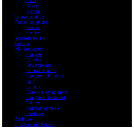
Gold
Silver
Bronze
Transportmidler
Feature og guides
Feature
Guides
Speakers Korner
Videoer
Alle kategorier
Gadgets
Tilbehør
Smartphones
Transportmidler
Gadgets til hjemmet
Spil
Laptops
Headsets og højttalere
Gadgets til køkkenet
Tablets
Kamera og video
Desktops
Business
Tjek bredbåndspriser