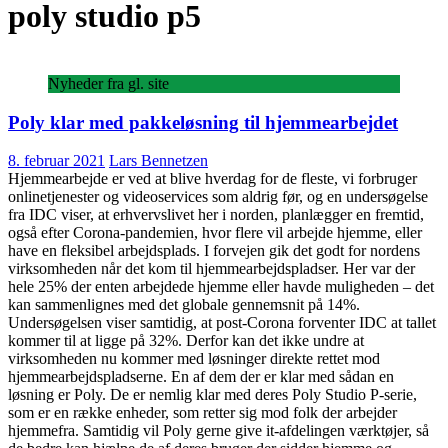
poly studio p5
Nyheder fra gl. site
Poly klar med pakkeløsning til hjemmearbejdet
8. februar 2021
Lars Bennetzen
Hjemmearbejde er ved at blive hverdag for de fleste, vi forbruger
onlinetjenester og videoservices som aldrig før, og en undersøgelse
fra IDC viser, at erhvervslivet her i norden, planlægger en fremtid,
også efter Corona-pandemien, hvor flere vil arbejde hjemme, eller
have en fleksibel arbejdsplads. I forvejen gik det godt for nordens
virksomheden når det kom til hjemmearbejdspladser. Her var der
hele 25% der enten arbejdede hjemme eller havde muligheden – det
kan sammenlignes med det globale gennemsnit på 14%.
Undersøgelsen viser samtidig, at post-Corona forventer IDC at tallet
kommer til at ligge på 32%. Derfor kan det ikke undre at
virksomheden nu kommer med løsninger direkte rettet mod
hjemmearbejdspladserne. En af dem der er klar med sådan en
løsning er Poly. De er nemlig klar med deres Poly Studio P-serie,
som er en række enheder, som retter sig mod folk der arbejder
hjemmefra. Samtidig vil Poly gerne give it-afdelingen værktøjer, så