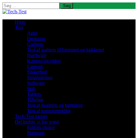
Søg
efter:
Hjem
Test
Apps
Desktops
Gadgets
Test af gadgets til hjemmet og køkkenet
Hardware
Kamera og video
Laptops
Sikkerhed
Smartphones
Software
Spil
Tablets
Tilbehør
Test af headsets og højttalere
Test af transportmidler
Tech-Test mener
Det bedste vi har testet
Editors choice
Platinum