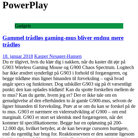
PowerPlay
Gadgets
Gammel trådløs gaming-mus bliver endnu mere
trådløs
18. januar 2018
Kasper Nesager-Hansen
Du er tilgivet, hvis du klør dig i nakken, når du kaster dit øje på
G903 Wireless Gaming Mouse og G900 Chaos Spectrum. Logitech
har ikke ændret synderligt på G903 i forhold til forgængeren, og
begge trådløse mus ligner hinanden til forveksling – også hvad
angår specs og funktioner. Dog udskiller G903 sig på ét væsentligt
punkt; den kan oplades trådløst! Kan du spotte forskellen mellem de
to mus? Kan du gætte, hvem jeg er? Der er ikke tale om en
genudgivelse af den efterhånden to år gamle G900-mus, selvom de
ligner hinanden til forveksling. Prøv at se om du kan se forskel på de
to mus. G903 er nærmere en videreudvikling af G900 – om end
marginalt. G903 er stort set identisk med forgængeren, når det
kommer til specifikationerne. Begge har en opløsning på 200-
12.000 dpi, hvilket betyder, at de kan bevæge cursoren hurtigere,
end du egentlig har brug for. Reaktionsevnen er den samme ligesom