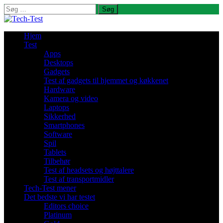
Søg
efter:
Hjem
Test
Apps
Desktops
Gadgets
Test af gadgets til hjemmet og køkkenet
Hardware
Kamera og video
Laptops
Sikkerhed
Smartphones
Software
Spil
Tablets
Tilbehør
Test af headsets og højttalere
Test af transportmidler
Tech-Test mener
Det bedste vi har testet
Editors choice
Platinum