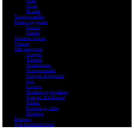
Gold
Silver
Bronze
Transportmidler
Feature og guides
Feature
Guides
Speakers Korner
Videoer
Alle kategorier
Gadgets
Tilbehør
Smartphones
Transportmidler
Gadgets til hjemmet
Spil
Laptops
Headsets og højttalere
Gadgets til køkkenet
Tablets
Kamera og video
Desktops
Business
Tjek bredbåndspriser