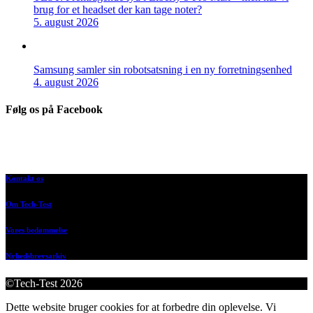
brug for et headset der kan tage noter?
5. august 2026
Samsung samler sin robotsatsning i en ny forretningsenhed
4. august 2026
Følg os på Facebook
Kontakt os
Om Tech-Test
Vores bedømmelse
Nyhedsbrevsarkiv
©Tech-Test 2026
Dette website bruger cookies for at forbedre din oplevelse. Vi