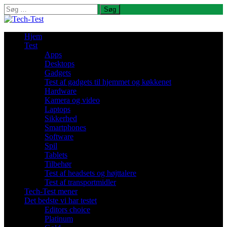
Søg
efter:
Hjem
Test
Apps
Desktops
Gadgets
Test af gadgets til hjemmet og køkkenet
Hardware
Kamera og video
Laptops
Sikkerhed
Smartphones
Software
Spil
Tablets
Tilbehør
Test af headsets og højttalere
Test af transportmidler
Tech-Test mener
Det bedste vi har testet
Editors choice
Platinum