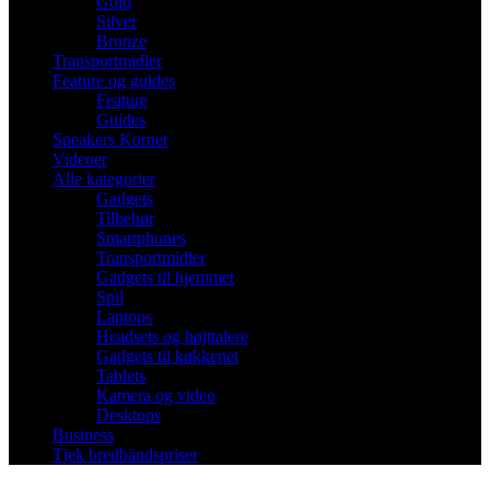
Gold
Silver
Bronze
Transportmidler
Feature og guides
Feature
Guides
Speakers Korner
Videoer
Alle kategorier
Gadgets
Tilbehør
Smartphones
Transportmidler
Gadgets til hjemmet
Spil
Laptops
Headsets og højttalere
Gadgets til køkkenet
Tablets
Kamera og video
Desktops
Business
Tjek bredbåndspriser