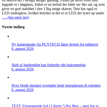
en skærm der i design skriger gaming. Finish på såvel front som
bagside er i højglans, foden er en trefod der både ser fiks ud, og som
giver en god stabilitet i den 13kg tunge skærm. Den har også et
LED underglow, hvilket betyder at der er et LED der lyser op under
…. (læs mere her)
Nyeste indlæg
Ny kamerataske fra PGYTECH låner design fra militæret
6. august 2026
Skift af studiemiljø kan forbedre din hukommelse
6. august 2026
Hver fjerde dansker overlader helst græsplænen til robotten
6. august 2026
TEST: Fremragende lyd i Liberty 5 Pro Max – men har vi