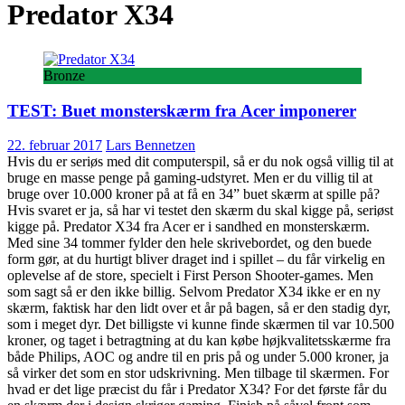
Predator X34
Bronze
TEST: Buet monsterskærm fra Acer imponerer
22. februar 2017
Lars Bennetzen
Hvis du er seriøs med dit computerspil, så er du nok også villig til at
bruge en masse penge på gaming-udstyret. Men er du villig til at
bruge over 10.000 kroner på at få en 34” buet skærm at spille på?
Hvis svaret er ja, så har vi testet den skærm du skal kigge på, seriøst
kigge på. Predator X34 fra Acer er i sandhed en monsterskærm.
Med sine 34 tommer fylder den hele skrivebordet, og den buede
form gør, at du hurtigt bliver draget ind i spillet – du får virkelig en
oplevelse af de store, specielt i First Person Shooter-games. Men
som sagt så er den ikke billig. Selvom Predator X34 ikke er en ny
skærm, faktisk har den lidt over et år på bagen, så er den stadig dyr,
som i meget dyr. Det billigste vi kunne finde skærmen til var 10.500
kroner, og taget i betragtning at du kan købe højkvalitetsskærme fra
både Philips, AOC og andre til en pris på og under 5.000 kroner, ja
så virker det som en stor udskrivning. Men tilbage til skærmen. For
hvad er det lige præcist du får i Predator X34? For det første får du