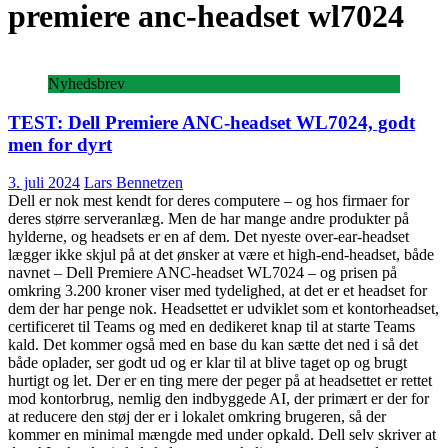
premiere anc-headset wl7024
Nyhedsbrev
TEST: Dell Premiere ANC-headset WL7024, godt
men for dyrt
3. juli 2024
Lars Bennetzen
Dell er nok mest kendt for deres computere – og hos firmaer for
deres større serveranlæg. Men de har mange andre produkter på
hylderne, og headsets er en af dem. Det nyeste over-ear-headset
lægger ikke skjul på at det ønsker at være et high-end-headset, både
navnet – Dell Premiere ANC-headset WL7024 – og prisen på
omkring 3.200 kroner viser med tydelighed, at det er et headset for
dem der har penge nok. Headsettet er udviklet som et kontorheadset,
certificeret til Teams og med en dedikeret knap til at starte Teams
kald. Det kommer også med en base du kan sætte det ned i så det
både oplader, ser godt ud og er klar til at blive taget op og brugt
hurtigt og let. Der er en ting mere der peger på at headsettet er rettet
mod kontorbrug, nemlig den indbyggede AI, der primært er der for
at reducere den støj der er i lokalet omkring brugeren, så der
kommer en minimal mængde med under opkald. Dell selv skriver at