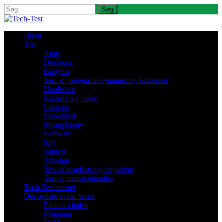
Søg
efter:
Hjem
Test
Apps
Desktops
Gadgets
Test af gadgets til hjemmet og køkkenet
Hardware
Kamera og video
Laptops
Sikkerhed
Smartphones
Software
Spil
Tablets
Tilbehør
Test af headsets og højttalere
Test af transportmidler
Tech-Test mener
Det bedste vi har testet
Editors choice
Platinum