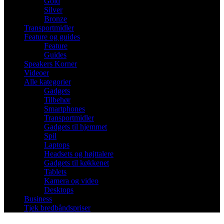
Gold
Silver
Bronze
Transportmidler
Feature og guides
Feature
Guides
Speakers Korner
Videoer
Alle kategorier
Gadgets
Tilbehør
Smartphones
Transportmidler
Gadgets til hjemmet
Spil
Laptops
Headsets og højttalere
Gadgets til køkkenet
Tablets
Kamera og video
Desktops
Business
Tjek bredbåndspriser