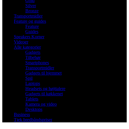
Gold
Silver
Bronze
Transportmidler
Feature og guides
Feature
Guides
Speakers Korner
Videoer
Alle kategorier
Gadgets
Tilbehør
Smartphones
Transportmidler
Gadgets til hjemmet
Spil
Laptops
Headsets og højttalere
Gadgets til køkkenet
Tablets
Kamera og video
Desktops
Business
Tjek bredbåndspriser