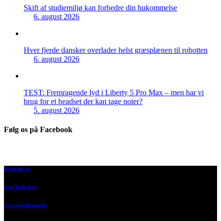
Skift af studiemiljø kan forbedre din hukommelse
6. august 2026
Hver fjerde dansker overlader helst græsplænen til robotten
6. august 2026
TEST: Fremragende lyd i Liberty 5 Pro Max – men har vi
brug for et headset der kan tage noter?
5. august 2026
Følg os på Facebook
Kontakt os
Om Tech-Test
Vores bedømmelse