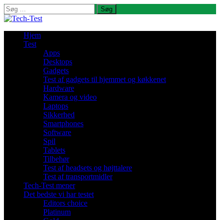
Søg
efter:
Hjem
Test
Apps
Desktops
Gadgets
Test af gadgets til hjemmet og køkkenet
Hardware
Kamera og video
Laptops
Sikkerhed
Smartphones
Software
Spil
Tablets
Tilbehør
Test af headsets og højttalere
Test af transportmidler
Tech-Test mener
Det bedste vi har testet
Editors choice
Platinum