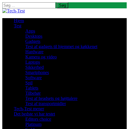
Søg
efter:
Hjem
Test
Apps
Desktops
Gadgets
Test af gadgets til hjemmet og køkkenet
Hardware
Kamera og video
Laptops
Sikkerhed
Smartphones
Software
Spil
Tablets
Tilbehør
Test af headsets og højttalere
Test af transportmidler
Tech-Test mener
Det bedste vi har testet
Editors choice
Platinum