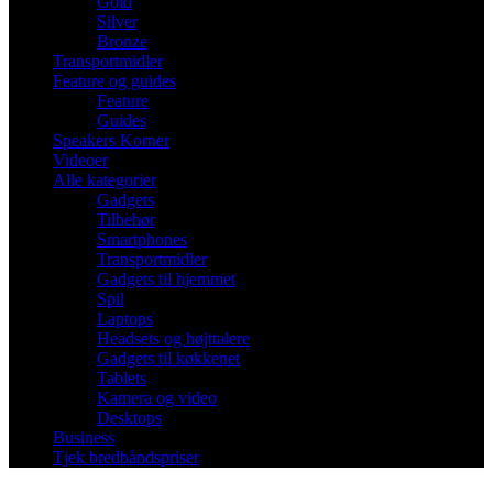
Gold
Silver
Bronze
Transportmidler
Feature og guides
Feature
Guides
Speakers Korner
Videoer
Alle kategorier
Gadgets
Tilbehør
Smartphones
Transportmidler
Gadgets til hjemmet
Spil
Laptops
Headsets og højttalere
Gadgets til køkkenet
Tablets
Kamera og video
Desktops
Business
Tjek bredbåndspriser