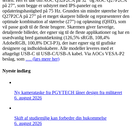
serien. Her er tale om AOC Q32P2CA på 32” og AOC Q27P2CA
på 27”, som begge er udstyret med IPS-paneler og en
opdateringshastighed på 75 Hz. Grunden sin mindre størrelse byder
Q27P2CA på 27” på et meget skarpere billede og repræsenterer den
optimale kombination af størrelse (27”) og opløsning (QHD), som
vil passe godt til de fleste brugere. Skærmen giver farverige,
detaljerede billeder, der egner sig til de fleste applikationer og har en
usædvanlig bred gamutdækning (126,5% sRGB, 108,4%
AdobeRGB, 100,8% DCI-P3), der især egner sig til grafiske
designere og indholdsskabere. Alle modeller leveres med et
aftageligt USB-C til USB-C/USB-A kabel. Via AOCs VESA-P2
beslag, som
…. (læs mere her)
Nyeste indlæg
Ny kamerataske fra PGYTECH låner design fra militæret
6. august 2026
Skift af studiemiljø kan forbedre din hukommelse
6. august 2026