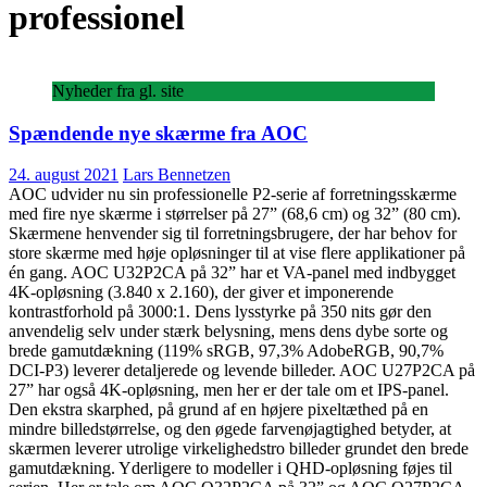
professionel
Nyheder fra gl. site
Spændende nye skærme fra AOC
24. august 2021
Lars Bennetzen
AOC udvider nu sin professionelle P2-serie af forretningsskærme
med fire nye skærme i størrelser på 27” (68,6 cm) og 32” (80 cm).
Skærmene henvender sig til forretningsbrugere, der har behov for
store skærme med høje opløsninger til at vise flere applikationer på
én gang. AOC U32P2CA på 32” har et VA-panel med indbygget
4K-opløsning (3.840 x 2.160), der giver et imponerende
kontrastforhold på 3000:1. Dens lysstyrke på 350 nits gør den
anvendelig selv under stærk belysning, mens dens dybe sorte og
brede gamutdækning (119% sRGB, 97,3% AdobeRGB, 90,7%
DCI-P3) leverer detaljerede og levende billeder. AOC U27P2CA på
27” har også 4K-opløsning, men her er der tale om et IPS-panel.
Den ekstra skarphed, på grund af en højere pixeltæthed på en
mindre billedstørrelse, og den øgede farvenøjagtighed betyder, at
skærmen leverer utrolige virkelighedstro billeder grundet den brede
gamutdækning. Yderligere to modeller i QHD-opløsning føjes til