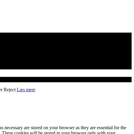
er
Reject
Læs mere
s necessary are stored on your browser as they are essential for the
e. These cookies will be stored in your browser only with your