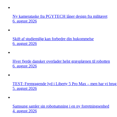
Ny kamerataske fra PGYTECH låner design fra militæret
6. august 2026
Skift af studiemiljø kan forbedre din hukommelse
6. august 2026
Hver fjerde dansker overlader helst græsplænen til robotten
6. august 2026
TEST: Fremragende lyd i Liberty 5 Pro Max – men har vi brug f
5. august 2026
Samsung samler sin robotsatsning i en ny forretningsenhed
4. august 2026