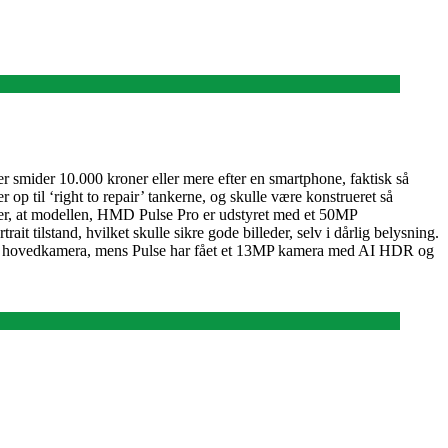
smider 10.000 kroner eller mere efter en smartphone, faktisk så
op til ‘right to repair’ tankerne, og skulle være konstrueret så
æller, at modellen, HMD Pulse Pro er udstyret med et 50MP
ait tilstand, hvilket skulle sikre gode billeder, selv i dårlig belysning.
n 50MP hovedkamera, mens Pulse har fået et 13MP kamera med AI HDR og