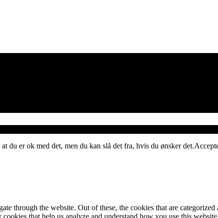
 at du er ok med det, men du kan slå det fra, hvis du ønsker det.
Accept
e through the website. Out of these, the cookies that are categorized a
rty cookies that help us analyze and understand how you use this websit