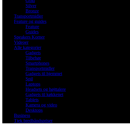
Gold
Silver
Bronze
Transportmidler
Feature og guides
Feature
Guides
Speakers Korner
Videoer
Alle kategorier
Gadgets
Tilbehør
Smartphones
Transportmidler
Gadgets til hjemmet
Spil
Laptops
Headsets og højttalere
Gadgets til køkkenet
Tablets
Kamera og video
Desktops
Business
Tjek bredbåndspriser