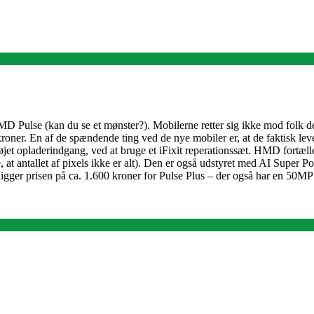
lse (kan du se et mønster?). Mobilerne retter sig ikke mod folk der 
ner. En af de spændende ting ved de nye mobiler er, at de faktisk lever 
 bøjet opladerindgang, ved at bruge et iFixit reperationssæt. HMD fort
 at antallet af pixels ikke er alt). Den er også udstyret med AI Super Portr
 så ligger prisen på ca. 1.600 kroner for Pulse Plus – der også har e