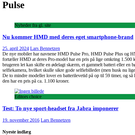
Pulse
Nyheder fra gl. site
Nu kommer HMD med deres eget smartphone-brand
25. april 2024
Lars Bennetzen
De nye mobiler har navnene HMD Pulse Pro, HMD Pulse Plus og HMD Pu
fortæller HMD at deres Pro-model har en pris på lige omkring 1.500 kro
brugeren let kan skifte en ødelagt skærm, et gammelt batteri eller en
selfiekamera, hvilket skulle sikre gode selfiebilleder (men husk nu lige,
De to mindre modeller lover en batterilevetid på op til 59 timer, og
den har en pris på ca. 1.100 kroner.
Editors choice
Test: To nye sport-headset fra Jabra imponerer
19. november 2016
Lars Bennetzen
Nyeste indlæg