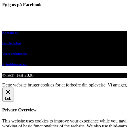
Følg os på Facebook
Kontakt os
Om Tech-Test
Vores bedømmelse
Nyhedsbrevsarkiv
©Tech-Test 2026
Dette website bruger cookies for at forbedre din oplevelse. Vi antager,
Luk
Privacy Overview
This website uses cookies to improve your experience while you navigat
working of basic functionalities of the website. We also use third-pa