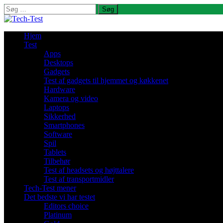
Søg
efter:
Hjem
Test
Apps
Desktops
Gadgets
Test af gadgets til hjemmet og køkkenet
Hardware
Kamera og video
Laptops
Sikkerhed
Smartphones
Software
Spil
Tablets
Tilbehør
Test af headsets og højttalere
Test af transportmidler
Tech-Test mener
Det bedste vi har testet
Editors choice
Platinum