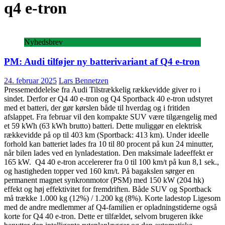
q4 e-tron
Nyhedsbrev
PM: Audi tilføjer ny batterivariant af Q4 e-tron
24. februar 2025
Lars Bennetzen
Pressemeddelelse fra Audi Tilstrækkelig rækkevidde giver ro i
sindet. Derfor er Q4 40 e-tron og Q4 Sportback 40 e-tron udstyret
med et batteri, der gør kørslen både til hverdag og i fritiden
afslappet. Fra februar vil den kompakte SUV være tilgængelig med
et 59 kWh (63 kWh brutto) batteri. Dette muliggør en elektrisk
rækkevidde på op til 403 km (Sportback: 413 km). Under ideelle
forhold kan batteriet lades fra 10 til 80 procent på kun 24 minutter,
når bilen lades ved en lynladestation. Den maksimale ladeeffekt er
165 kW. Q4 40 e-tron accelererer fra 0 til 100 km/t på kun 8,1 sek.,
og hastigheden topper ved 160 km/t. På bagakslen sørger en
permanent magnet synkronmotor (PSM) med 150 kW (204 hk)
effekt og høj effektivitet for fremdriften. Både SUV og Sportback
må trække 1.000 kg (12%) / 1.200 kg (8%). Korte ladestop Ligesom
med de andre medlemmer af Q4-familien er opladningstiderne også
korte for Q4 40 e-tron. Dette er tilfældet, selvom brugeren ikke