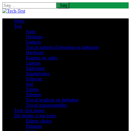
Søg
efter:
Hjem
Test
Apps
Desktops
Gadgets
Test af gadgets til hjemmet og køkkenet
Hardware
Kamera og video
Laptops
Sikkerhed
Smartphones
Software
Spil
Tablets
Tilbehør
Test af headsets og højttalere
Test af transportmidler
Tech-Test mener
Det bedste vi har testet
Editors choice
Platinum