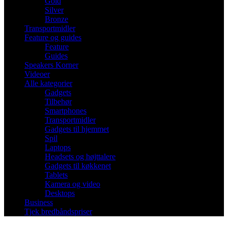
Gold
Silver
Bronze
Transportmidler
Feature og guides
Feature
Guides
Speakers Korner
Videoer
Alle kategorier
Gadgets
Tilbehør
Smartphones
Transportmidler
Gadgets til hjemmet
Spil
Laptops
Headsets og højttalere
Gadgets til køkkenet
Tablets
Kamera og video
Desktops
Business
Tjek bredbåndspriser