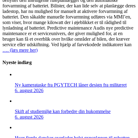
benytter den intelligente ruteplanlægger og den automatiske
forvarmning af batteriet. Bilister, der kan lide selv at planlægge deres
ladestop, har nu mulighed for manuelt at aktivere forvarmning af
batteriet. Den såkaldte manuelle forvarmning udføres via MMI’en,
som viser, hvor mange kilowatt der i øjeblikket er til rådighed til
lynladning af batteriet. Predictive maintenance Audis nye predictive
maintenance er et serviceunivers, der giver mulighed for, at en
bruger kan få et overblik over hvilke områder af bilen, der kræver
service eller udskiftning. Ved hjælp af farvekodede indikatorer kan
…. (læs mere her)
Nyeste indlæg
Ny kamerataske fra PGYTECH låner design fra militæret
6. august 2026
Skift af studiemiljø kan forbedre din hukommelse
6. august 2026
Hver fjerde dansker overlader helst græsplænen til robotten