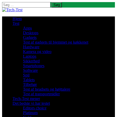
Søg
efter:
Hjem
Test
Apps
Desktops
Gadgets
Test af gadgets til hjemmet og køkkenet
Hardware
Kamera og video
Laptops
Sikkerhed
Smartphones
Software
Spil
Tablets
Tilbehør
Test af headsets og højttalere
Test af transportmidler
Tech-Test mener
Det bedste vi har testet
Editors choice
Platinum