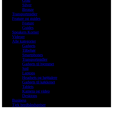
Gold
Silver
Bronze
Transportmidler
Feature og guides
Feature
Guides
Speakers Korner
Videoer
Alle kategorier
Gadgets
Tilbehør
Smartphones
Transportmidler
Gadgets til hjemmet
Spil
Laptops
Headsets og højttalere
Gadgets til køkkenet
Tablets
Kamera og video
Desktops
Business
Tjek bredbåndspriser