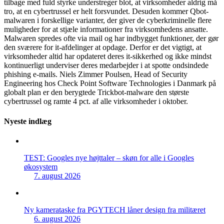
tilbage med fuld styrke understreger blot, at virksomheder aldrig må
tro, at en cybertrussel er helt forsvundet. Desuden kommer Qbot-
malwaren i forskellige varianter, der giver de cyberkriminelle flere
muligheder for at stjæle informationer fra virksomhedens ansatte.
Malwaren spredes ofte via mail og har indbygget funktioner, der gør
den sværere for it-afdelinger at opdage. Derfor er det vigtigt, at
virksomheder altid har opdateret deres it-sikkerhed og ikke mindst
kontinuerligt underviser deres medarbejder i at spotte ondsindede
phishing e-mails. Niels Zimmer Poulsen, Head of Security
Engineering hos Check Point Software Technologies i Danmark på
globalt plan er den berygtede Trickbot-malware den største
cybertrussel og ramte 4 pct. af alle virksomheder i oktober.
Nyeste indlæg
TEST: Googles nye højttaler – skøn for alle i Googles
økosystem
7. august 2026
Ny kamerataske fra PGYTECH låner design fra militæret
6. august 2026