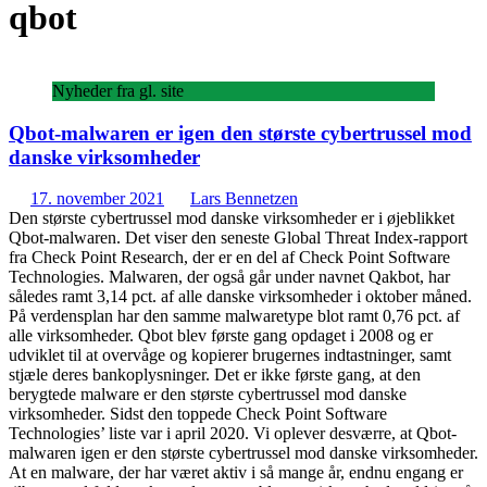
qbot
Nyheder fra gl. site
Qbot-malwaren er igen den største cybertrussel mod
danske virksomheder
17. november 2021
Lars Bennetzen
Den største cybertrussel mod danske virksomheder er i øjeblikket
Qbot-malwaren. Det viser den seneste Global Threat Index-rapport
fra Check Point Research, der er en del af Check Point Software
Technologies. Malwaren, der også går under navnet Qakbot, har
således ramt 3,14 pct. af alle danske virksomheder i oktober måned.
På verdensplan har den samme malwaretype blot ramt 0,76 pct. af
alle virksomheder. Qbot blev første gang opdaget i 2008 og er
udviklet til at overvåge og kopierer brugernes indtastninger, samt
stjæle deres bankoplysninger. Det er ikke første gang, at den
berygtede malware er den største cybertrussel mod danske
virksomheder. Sidst den toppede Check Point Software
Technologies’ liste var i april 2020. Vi oplever desværre, at Qbot-
malwaren igen er den største cybertrussel mod danske virksomheder.
At en malware, der har været aktiv i så mange år, endnu engang er