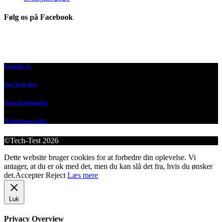
Følg os på Facebook
Kontakt os
Om Tech-Test
Vores bedømmelse
Nyhedsbrevsarkiv
©Tech-Test 2026
Dette website bruger cookies for at forbedre din oplevelse. Vi
antager, at du er ok med det, men du kan slå det fra, hvis du ønsker
det.
Accepter
Reject
Læs mere
Luk
Privacy Overview