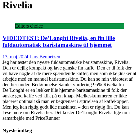
Rivelia
Editors choice
VIDEOTEST: De’Longhi Rivelia, en fin lille
fuldautomatisk baristamaskine til hjemmet
13. maj 2024
Lars Bennetzen
Jeg har testet den nyeste fuldautomatiske baristamaskine, Rivelia.
Den er dejlig kompakt og lave ganske fin kaffe. Den er til folk der
vil have nogle af de mere spændende kaffer, men som ikke ønsker at
arbejde med en manuel baristamaskine. Du kan se min videotest af
den her under. Bedømmelse Samlet vurdering 95% Rivelia fra
De’Longhi er en lækker lille hjemme-baristamaskine til folk der
ønske god kaffe ved klik på en knap. Mælkeskummeren er ikke
placeret optimalt så man er begrænset i størrelsen af kaffekopper.
Men jeg kan rigtig godt lide maskinen – den er rigtig fin. Du kan
læse mere om Rivelia her. Det koster De’Longhi Rivelia lige nu i
samarbejde med PriceRunner
Nyeste indlæg