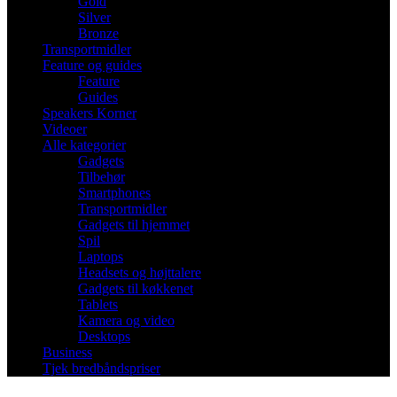
Gold
Silver
Bronze
Transportmidler
Feature og guides
Feature
Guides
Speakers Korner
Videoer
Alle kategorier
Gadgets
Tilbehør
Smartphones
Transportmidler
Gadgets til hjemmet
Spil
Laptops
Headsets og højttalere
Gadgets til køkkenet
Tablets
Kamera og video
Desktops
Business
Tjek bredbåndspriser