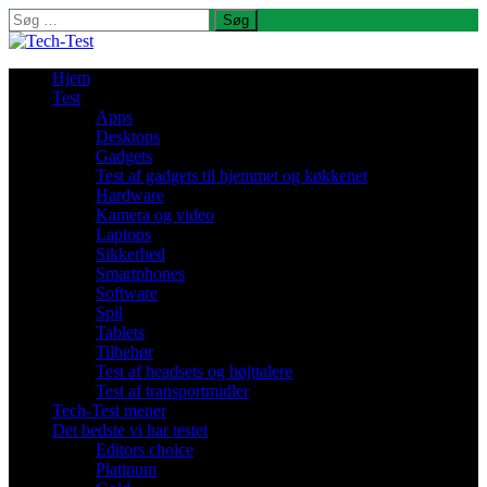
Søg
efter:
Hjem
Test
Apps
Desktops
Gadgets
Test af gadgets til hjemmet og køkkenet
Hardware
Kamera og video
Laptops
Sikkerhed
Smartphones
Software
Spil
Tablets
Tilbehør
Test af headsets og højttalere
Test af transportmidler
Tech-Test mener
Det bedste vi har testet
Editors choice
Platinum