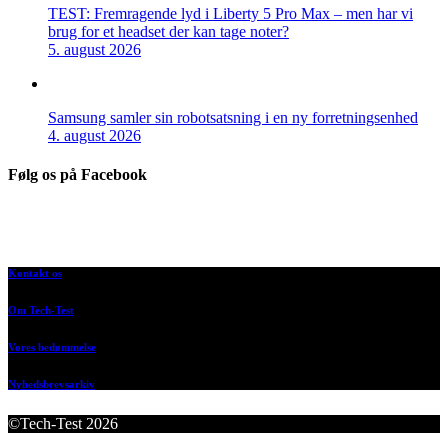
TEST: Fremragende lyd i Liberty 5 Pro Max – men har vi
brug for et headset der kan tage noter?
5. august 2026
Samsung samler sin robotsatsning i en ny forretningsenhed
4. august 2026
Følg os på Facebook
Kontakt os
Om Tech-Test
Vores bedømmelse
Nyhedsbrevsarkiv
©Tech-Test 2026