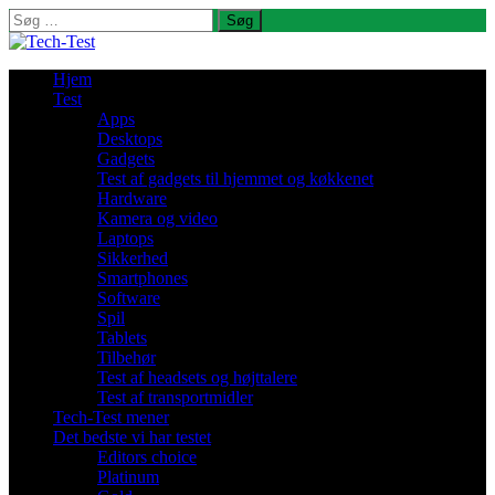
Søg
efter:
Hjem
Test
Apps
Desktops
Gadgets
Test af gadgets til hjemmet og køkkenet
Hardware
Kamera og video
Laptops
Sikkerhed
Smartphones
Software
Spil
Tablets
Tilbehør
Test af headsets og højttalere
Test af transportmidler
Tech-Test mener
Det bedste vi har testet
Editors choice
Platinum