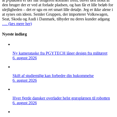
at p-pladsen er der når brugeren kommer frem, bliver den holdt af
den bruger der er ved at forlade pladsen, og han får et lille beløb for
ulejligheden – det er sgu en ret smart lille detalje. Jeg er ikke alene i
at synes om ideen. Semler Gruppen, der importerer Volkswagen,
Seat, Skoda og Audi i Danmark, tilbyder nu deres kunder adgang
…. (læs mere her)
Nyeste indlæg
Ny kamerataske fra PGYTECH låner design fra militæret
6. august 2026
Skift af studiemiljø kan forbedre din hukommelse
6. august 2026
Hver fjerde dansker overlader helst græsplænen til robotten
6. august 2026