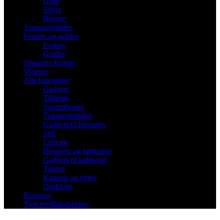
Gold
Silver
Bronze
Transportmidler
Feature og guides
Feature
Guides
Speakers Korner
Videoer
Alle kategorier
Gadgets
Tilbehør
Smartphones
Transportmidler
Gadgets til hjemmet
Spil
Laptops
Headsets og højttalere
Gadgets til køkkenet
Tablets
Kamera og video
Desktops
Business
Tjek bredbåndspriser