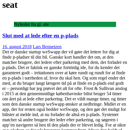
seat
Nyheder fra gl. site
Slut med at lede efter en p-plads
16. august 2018
Lars Bennetzen
Det er danske startup weSwapp der vil gøre det lettere for dig at
finde p-pladser til din bil. Ganske kort handler det om, at den
matcher brugere, der ledere efter parkering med dem, der forlader en
p-plads. Det er faktisk en ganske fortrinlig ide, for du kender det
garanteret godt – irritationen over at køre rundt og rundt for at finde
en p-plads i nærheden af, hvor du skal hen. Og som regel ender det
med, at du bruger langt længere tid på at finde en p-plads end godt
er – personligt har jeg prøvet det alt for ofte. Frost & Sullivan anslog
i 2015 at den gennemsnitlige københavnske bilist bruger 54 timer
om året på at lede efter parkering. Det er vildt mange timer, og timer
som den danske startup weSwapp ønsker at nedbringe. Midlet er en
app, der for resten også hedder weSwapp, og den gør det muligt for
bilister at melde ind, at nu forlader de altså en p-plads. Systemet
matcher så andre brugere der leder efter parkering, og søgeren i
app’en navigerer så hen til den plads der er blevet ledig. For at sikre