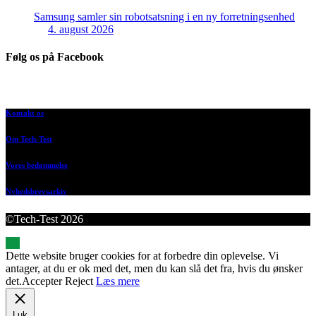
Samsung samler sin robotsatsning i en ny forretningsenhed
4. august 2026
Følg os på Facebook
Kontakt os
Om Tech-Test
Vores bedømmelse
Nyhedsbrevsarkiv
©Tech-Test 2026
Dette website bruger cookies for at forbedre din oplevelse. Vi
antager, at du er ok med det, men du kan slå det fra, hvis du ønsker
det.
Accepter
Reject
Læs mere
Luk