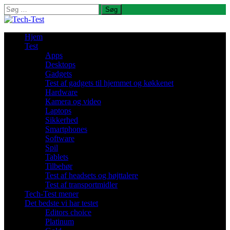
Søg
efter:
Hjem
Test
Apps
Desktops
Gadgets
Test af gadgets til hjemmet og køkkenet
Hardware
Kamera og video
Laptops
Sikkerhed
Smartphones
Software
Spil
Tablets
Tilbehør
Test af headsets og højttalere
Test af transportmidler
Tech-Test mener
Det bedste vi har testet
Editors choice
Platinum