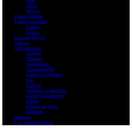
Gold
Silver
Bronze
Transportmidler
Feature og guides
Feature
Guides
Speakers Korner
Videoer
Alle kategorier
Gadgets
Tilbehør
Smartphones
Transportmidler
Gadgets til hjemmet
Spil
Laptops
Headsets og højttalere
Gadgets til køkkenet
Tablets
Kamera og video
Desktops
Business
Tjek bredbåndspriser