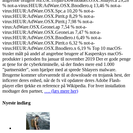
angrebne brugere HEUR:Trojan-Downloader.OSX.Shlayer.a 29,28
% not-a-virus:HEUR:AdWare.OSX.Bnodlero.q 13,46 % not-a-
virus:HEUR:AdWare.OSX.Spc.a 10,20 % not-a-
virus:HEUR:AdWare.OSX.Pirrit.p 8,29 % not-a-
virus:HEUR:AdWare.OSX.Pirrit.j 7,98 % not-a-
virus:AdWare.OSX.Geonei.ap 7,54 % not-a-
virus:HEUR:AdWare.OSX.Geonei.as 7,47 % not-a-
virus:HEUR:AdWare.OSX.Bnodlero.t 6,49 % not-a-
virus:HEUR:AdWare.OSX.Pirrit.o 6,32 % not-a-
virus:HEUR:AdWare.OSX.Bnodlero.x 6,19 % Top 10 macOS-
trusler målt på andel af angrebne brugere af Kasperskys macOS-
produkter i perioden fra januar til november 2019 Der er gode penge
at tjene for de cyberkriminelle, så der findes mere end 1.000
”partnersider”, som hjælper med at sprede Shlayers malware.
Brugerne kommer uforvarende til at downloade en trojansk hest, der
inficerer deres enhed, når de fx vil opdatere deres Adobe Flash-
player eller tjekke en reference på Wikipedia. For hver installation
modtager den partner,
…. (læs mere her)
Nyeste indlæg