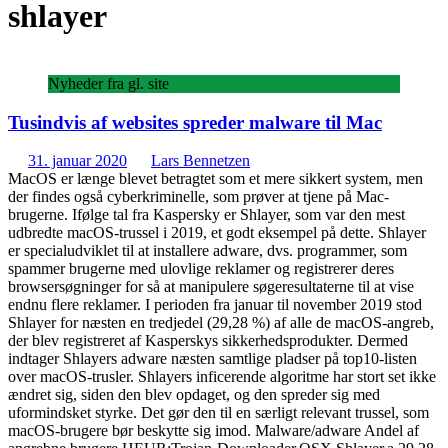
shlayer
Nyheder fra gl. site
Tusindvis af websites spreder malware til Mac
31. januar 2020
Lars Bennetzen
MacOS er længe blevet betragtet som et mere sikkert system, men
der findes også cyberkriminelle, som prøver at tjene på Mac-
brugerne. Ifølge tal fra Kaspersky er Shlayer, som var den mest
udbredte macOS-trussel i 2019, et godt eksempel på dette. Shlayer
er specialudviklet til at installere adware, dvs. programmer, som
spammer brugerne med ulovlige reklamer og registrerer deres
browsersøgninger for så at manipulere søgeresultaterne til at vise
endnu flere reklamer. I perioden fra januar til november 2019 stod
Shlayer for næsten en tredjedel (29,28 %) af alle de macOS-angreb,
der blev registreret af Kasperskys sikkerhedsprodukter. Dermed
indtager Shlayers adware næsten samtlige pladser på top10-listen
over macOS-trusler. Shlayers inficerende algoritme har stort set ikke
ændret sig, siden den blev opdaget, og den spreder sig med
uformindsket styrke. Det gør den til en særligt relevant trussel, som
macOS-brugere bør beskytte sig imod. Malware/adware Andel af