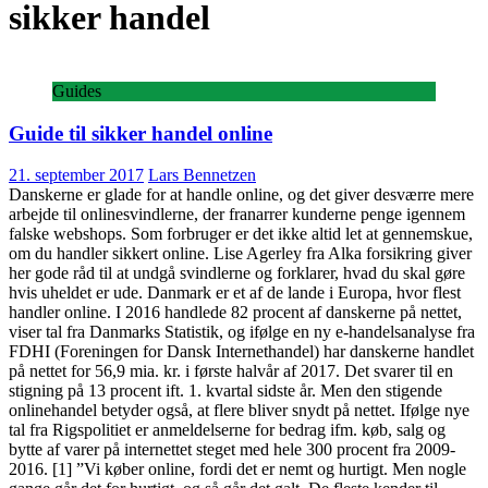
sikker handel
Guides
Guide til sikker handel online
21. september 2017
Lars Bennetzen
Danskerne er glade for at handle online, og det giver desværre mere
arbejde til onlinesvindlerne, der franarrer kunderne penge igennem
falske webshops. Som forbruger er det ikke altid let at gennemskue,
om du handler sikkert online. Lise Agerley fra Alka forsikring giver
her gode råd til at undgå svindlerne og forklarer, hvad du skal gøre
hvis uheldet er ude. Danmark er et af de lande i Europa, hvor flest
handler online. I 2016 handlede 82 procent af danskerne på nettet,
viser tal fra Danmarks Statistik, og ifølge en ny e-handelsanalyse fra
FDHI (Foreningen for Dansk Internethandel) har danskerne handlet
på nettet for 56,9 mia. kr. i første halvår af 2017. Det svarer til en
stigning på 13 procent ift. 1. kvartal sidste år. Men den stigende
onlinehandel betyder også, at flere bliver snydt på nettet. Ifølge nye
tal fra Rigspolitiet er anmeldelserne for bedrag ifm. køb, salg og
bytte af varer på internettet steget med hele 300 procent fra 2009-
2016. [1] ”Vi køber online, fordi det er nemt og hurtigt. Men nogle