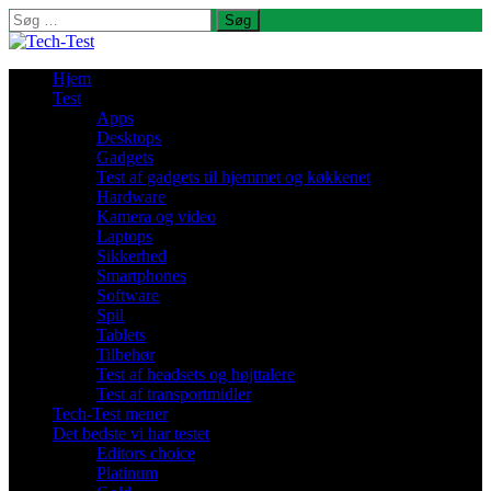
Søg
efter:
Hjem
Test
Apps
Desktops
Gadgets
Test af gadgets til hjemmet og køkkenet
Hardware
Kamera og video
Laptops
Sikkerhed
Smartphones
Software
Spil
Tablets
Tilbehør
Test af headsets og højttalere
Test af transportmidler
Tech-Test mener
Det bedste vi har testet
Editors choice
Platinum