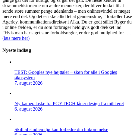
gange går det for hurtigt, og så går det galt. De fleste kender til
skræmmehistorierne om ældre mennesker, der bliver lokket til at
sende store summer penge udenlands – men onlinesvindel er meget
mere end det. Og det er ikke altid let at gennemskue, ” fortæller Lise
Agerley, kommunikationsdirektør i Alka. Du er godt stillet Ryger du
i online-fælden, er du som forbruger heldigvis godt dækket ind.
”Hvis man har taget sine forholdsregler, er der god mulighed for
….
(læs mere her)
Nyeste indlæg
TEST: Googles nye højttaler – skøn for alle i Googles
økosystem
7. august 2026
Ny kamerataske fra PGYTECH låner design fra militæret
6. august 2026
Skift af studiemiljø kan forbedre din hukommelse
6. august 2026