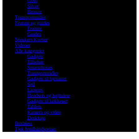
Gold
Silver
Bronze
Transportmidler
Feature og guides
Feature
Guides
Speakers Korner
Videoer
Alle kategorier
Gadgets
Tilbehør
Smartphones
Transportmidler
Gadgets til hjemmet
Spil
Laptops
Headsets og højttalere
Gadgets til køkkenet
Tablets
Kamera og video
Desktops
Business
Tjek bredbåndspriser