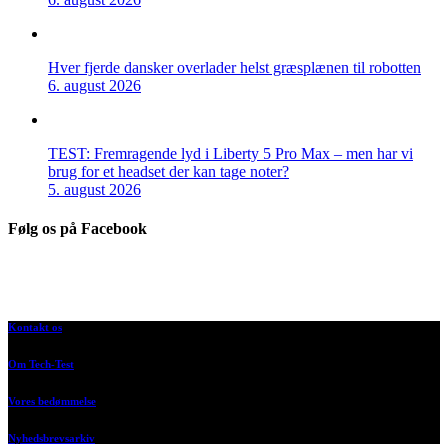
Hver fjerde dansker overlader helst græsplænen til robotten
6. august 2026
TEST: Fremragende lyd i Liberty 5 Pro Max – men har vi
brug for et headset der kan tage noter?
5. august 2026
Følg os på Facebook
Kontakt os
Om Tech-Test
Vores bedømmelse
Nyhedsbrevsarkiv