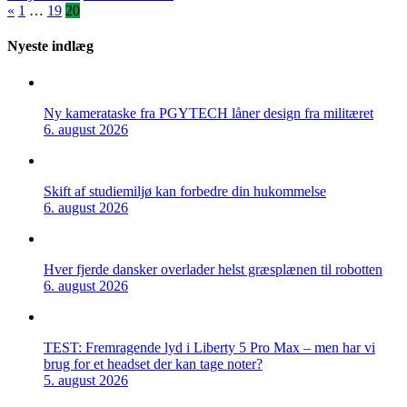
Indlægsinddeling
«
1
…
19
20
Nyeste indlæg
Ny kamerataske fra PGYTECH låner design fra militæret
6. august 2026
Skift af studiemiljø kan forbedre din hukommelse
6. august 2026
Hver fjerde dansker overlader helst græsplænen til robotten
6. august 2026
TEST: Fremragende lyd i Liberty 5 Pro Max – men har vi
brug for et headset der kan tage noter?
5. august 2026