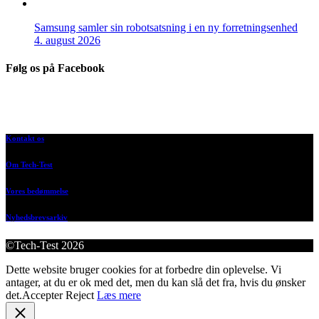
Samsung samler sin robotsatsning i en ny forretningsenhed
4. august 2026
Følg os på Facebook
Kontakt os
Om Tech-Test
Vores bedømmelse
Nyhedsbrevsarkiv
©Tech-Test 2026
Dette website bruger cookies for at forbedre din oplevelse. Vi
antager, at du er ok med det, men du kan slå det fra, hvis du ønsker
det.
Accepter
Reject
Læs mere