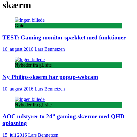
skærm
Gold
TEST: Gaming monitor spækket med funktioner
16. august 2016
Lars Bennetzen
Nyheder fra gl. site
Ny Philips-skærm har popup-webcam
10. august 2016
Lars Bennetzen
Nyheder fra gl. site
AOC udstyrer to 24” gaming-skærme med QHD
opløsning
15. juli 2016
Lars Bennetzen