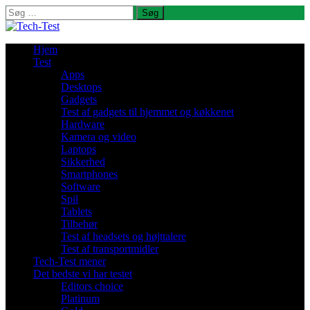
Søg
efter:
Hjem
Test
Apps
Desktops
Gadgets
Test af gadgets til hjemmet og køkkenet
Hardware
Kamera og video
Laptops
Sikkerhed
Smartphones
Software
Spil
Tablets
Tilbehør
Test af headsets og højttalere
Test af transportmidler
Tech-Test mener
Det bedste vi har testet
Editors choice
Platinum