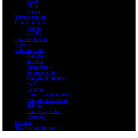
Gold
Silver
Bronze
Transportmidler
Feature og guides
Feature
Guides
Speakers Korner
Videoer
Alle kategorier
Gadgets
Tilbehør
Smartphones
Transportmidler
Gadgets til hjemmet
Spil
Laptops
Headsets og højttalere
Gadgets til køkkenet
Tablets
Kamera og video
Desktops
Business
Tjek bredbåndspriser