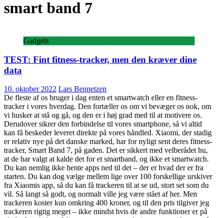
smart band 7
Gadgets
TEST: Fint fitness-tracker, men den kræver dine
data
10. oktober 2022
Lars Bennetzen
De fleste af os bruger i dag enten et smartwatch eller en fitness-
tracker i vores hverdag. Den fortæller os om vi bevæger os nok, om
vi husker at stå og gå, og den er i høj grad med til at motivere os.
Derudover sikrer den forbindelse til vores smartphone, så vi altid
kan få beskeder leveret direkte på vores håndled. Xiaomi, der stadig
er relativ nye på det danske marked, har for nyligt sent deres fitness-
tracker, Smart Band 7, på gaden. Det er sikkert med velberådet hu,
at de har valgt at kalde det for et smartband, og ikke et smartwatch.
Du kan nemlig ikke hente apps ned til det – der er hvad der er fra
starten. Du kan dog vælge mellem lige over 100 forskellige urskiver
fra Xiaomis app, så du kan få trackeren til at se ud, stort set som du
vil. Så langt så godt, og normalt ville jeg være stået af her. Men
trackeren koster kun omkring 400 kroner, og til den pris tilgiver jeg
trackeren rigtig meget – ikke mindst hvis de andre funktioner er på