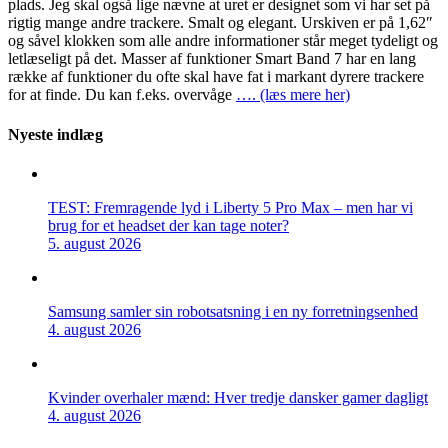
plads. Jeg skal også lige nævne at uret er designet som vi har set på
rigtig mange andre trackere. Smalt og elegant. Urskiven er på 1,62″
og såvel klokken som alle andre informationer står meget tydeligt og
letlæseligt på det. Masser af funktioner Smart Band 7 har en lang
række af funktioner du ofte skal have fat i markant dyrere trackere
for at finde. Du kan f.eks. overvåge
…. (læs mere her)
Nyeste indlæg
TEST: Fremragende lyd i Liberty 5 Pro Max – men har vi
brug for et headset der kan tage noter?
5. august 2026
Samsung samler sin robotsatsning i en ny forretningsenhed
4. august 2026
Kvinder overhaler mænd: Hver tredje dansker gamer dagligt
4. august 2026