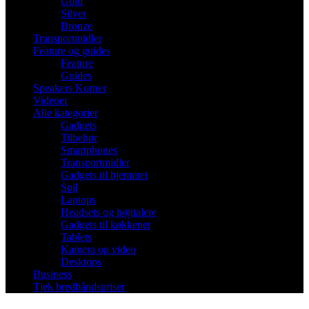
Gold
Silver
Bronze
Transportmidler
Feature og guides
Feature
Guides
Speakers Korner
Videoer
Alle kategorier
Gadgets
Tilbehør
Smartphones
Transportmidler
Gadgets til hjemmet
Spil
Laptops
Headsets og højttalere
Gadgets til køkkenet
Tablets
Kamera og video
Desktops
Business
Tjek bredbåndspriser