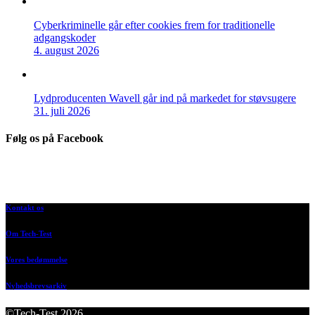
Cyberkriminelle går efter cookies frem for traditionelle
adgangskoder
4. august 2026
Lydproducenten Wavell går ind på markedet for støvsugere
31. juli 2026
Følg os på Facebook
Kontakt os
Om Tech-Test
Vores bedømmelse
Nyhedsbrevsarkiv
©Tech-Test 2026