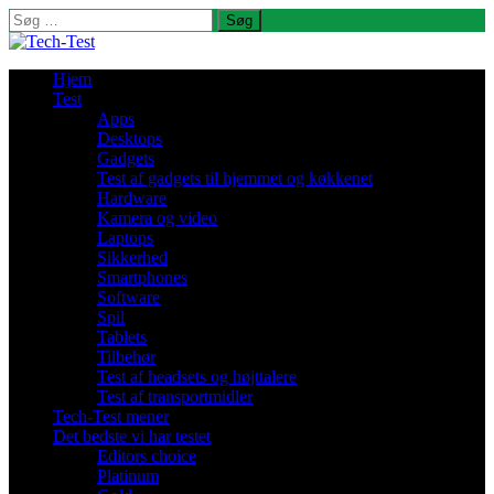
Søg
efter:
Hjem
Test
Apps
Desktops
Gadgets
Test af gadgets til hjemmet og køkkenet
Hardware
Kamera og video
Laptops
Sikkerhed
Smartphones
Software
Spil
Tablets
Tilbehør
Test af headsets og højttalere
Test af transportmidler
Tech-Test mener
Det bedste vi har testet
Editors choice
Platinum