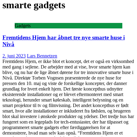
smarte gadgets
Gadgets
Fremtidens Hjem har åbnet tre nye smarte huse i
Nivå
2. juni 2023
Lars Bennetzen
Fremtidens Hjem, er ikke blot et koncept, det er også en virksomhed
med gang i sejlene. De arbejder med at vise, hvor smarte hjem kan
blive, og nu har de lige åbnet dørene for tre innovative smarte huse i
Nivå. Direktør Torben Vognsen præsenterede de nye huse for
pressen den 10. maj og viste de forskellige koncepter, der danner
grundlag for hvert enkelt hjem. Det første koncepthus udnytter
eksisterende installationer og er blevet eftermonteret med smart
teknologi, herunder smart køleskab, intelligent belysning og en
smart projektor til tv og filmvisning. Det andet koncepthus er født
smart, hvor alle installationer er inkluderet fra fødslen, og brugeren
blot skal investere i ønskede produkter og ydelser. Det tredje hus har
fungeret som en legeplads for tech-entusiaster, der har tilpasset og
programmeret smarte gadgets efter færdiggørelsen for at
demonstrere, hvad man selv kan opnå. “Fremtidens Hjem er et