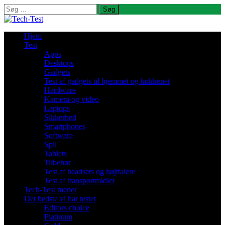
Søg
efter:
Hjem
Test
Apps
Desktops
Gadgets
Test af gadgets til hjemmet og køkkenet
Hardware
Kamera og video
Laptops
Sikkerhed
Smartphones
Software
Spil
Tablets
Tilbehør
Test af headsets og højttalere
Test af transportmidler
Tech-Test mener
Det bedste vi har testet
Editors choice
Platinum