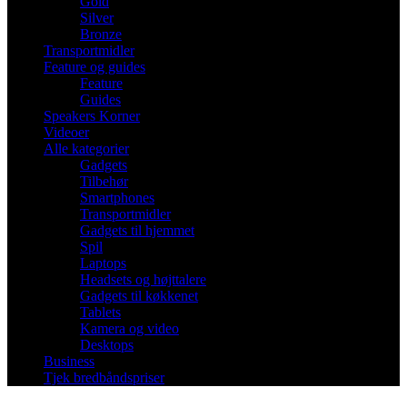
Gold
Silver
Bronze
Transportmidler
Feature og guides
Feature
Guides
Speakers Korner
Videoer
Alle kategorier
Gadgets
Tilbehør
Smartphones
Transportmidler
Gadgets til hjemmet
Spil
Laptops
Headsets og højttalere
Gadgets til køkkenet
Tablets
Kamera og video
Desktops
Business
Tjek bredbåndspriser