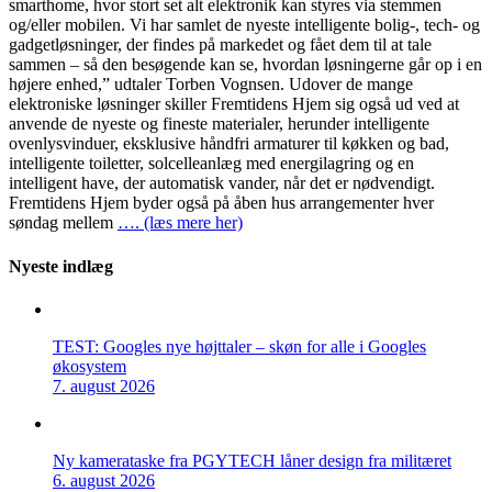
smarthome, hvor stort set alt elektronik kan styres via stemmen
og/eller mobilen. Vi har samlet de nyeste intelligente bolig-, tech- og
gadgetløsninger, der findes på markedet og fået dem til at tale
sammen – så den besøgende kan se, hvordan løsningerne går op i en
højere enhed,” udtaler Torben Vognsen. Udover de mange
elektroniske løsninger skiller Fremtidens Hjem sig også ud ved at
anvende de nyeste og fineste materialer, herunder intelligente
ovenlysvinduer, eksklusive håndfri armaturer til køkken og bad,
intelligente toiletter, solcelleanlæg med energilagring og en
intelligent have, der automatisk vander, når det er nødvendigt.
Fremtidens Hjem byder også på åben hus arrangementer hver
søndag mellem
…. (læs mere her)
Nyeste indlæg
TEST: Googles nye højttaler – skøn for alle i Googles
økosystem
7. august 2026
Ny kamerataske fra PGYTECH låner design fra militæret
6. august 2026