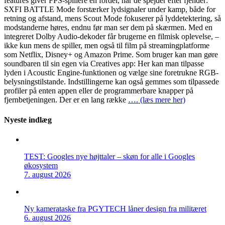
features giver FPS-spillere en fordel, når de spejder efter fjender:
SXFI BATTLE Mode forstærker lydsignaler under kamp, både for
retning og afstand, mens Scout Mode fokuserer på lyddetektering, så
modstanderne høres, endnu før man ser dem på skærmen. Med en
integreret Dolby Audio-dekoder får brugerne en filmisk oplevelse, –
ikke kun mens de spiller, men også til film på streamingplatforme
som Netflix, Disney+ og Amazon Prime. Som bruger kan man gøre
soundbaren til sin egen via Creatives app: Her kan man tilpasse
lyden i Acoustic Engine-funktionen og vælge sine foretrukne RGB-
belysningstilstande. Indstillingerne kan også gemmes som tilpassede
profiler på enten appen eller de programmerbare knapper på
fjernbetjeningen. Der er en lang række
…. (læs mere her)
Nyeste indlæg
TEST: Googles nye højttaler – skøn for alle i Googles
økosystem
7. august 2026
Ny kamerataske fra PGYTECH låner design fra militæret
6. august 2026