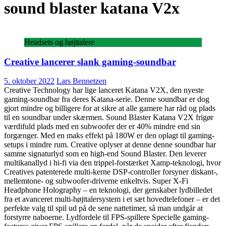
sound blaster katana V2x
Headsets og højttalere
Creative lancerer slank gaming-soundbar
5. oktober 2022
Lars Bennetzen
Creative Technology har lige lanceret Katana V2X, den nyeste
gaming-soundbar fra deres Katana-serie. Denne soundbar er dog
gjort mindre og billigere for at sikre at alle gamere har råd og plads
til en soundbar under skærmen. Sound Blaster Katana V2X frigør
værdifuld plads med en subwoofer der er 40% mindre end sin
forgænger. Med en maks effekt på 180W er den oplagt til gaming-
setups i mindre rum. Creative oplyser at denne denne soundbar har
samme signaturlyd som en high-end Sound Blaster. Den leverer
multikanallyd i hi-fi via den trippel-forstærket Xamp-teknologi, hvor
Creatives patenterede multi-kerne DSP-controller forsyner diskant-,
mellemtone- og subwoofer-driverne enkeltvis. Super X-Fi
Headphone Holography – en teknologi, der genskaber lydbilledet
fra et avanceret multi-højttalersystem i et sæt hovedtelefoner – er det
perfekte valg til spil ud på de sene nattetimer, så man undgår at
forstyrre naboerne. Lydfordele til FPS-spillere Specielle gaming-