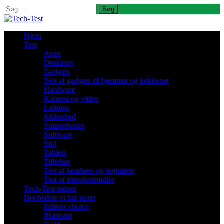
Søg
efter:
Hjem
Test
Apps
Desktops
Gadgets
Test af gadgets til hjemmet og køkkenet
Hardware
Kamera og video
Laptops
Sikkerhed
Smartphones
Software
Spil
Tablets
Tilbehør
Test af headsets og højttalere
Test af transportmidler
Tech-Test mener
Det bedste vi har testet
Editors choice
Platinum