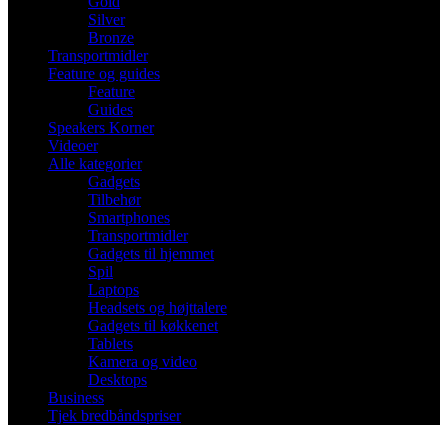
Gold
Silver
Bronze
Transportmidler
Feature og guides
Feature
Guides
Speakers Korner
Videoer
Alle kategorier
Gadgets
Tilbehør
Smartphones
Transportmidler
Gadgets til hjemmet
Spil
Laptops
Headsets og højttalere
Gadgets til køkkenet
Tablets
Kamera og video
Desktops
Business
Tjek bredbåndspriser