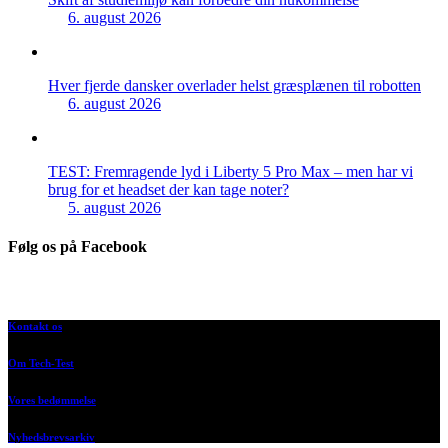
6. august 2026
Hver fjerde dansker overlader helst græsplænen til robotten
6. august 2026
TEST: Fremragende lyd i Liberty 5 Pro Max – men har vi
brug for et headset der kan tage noter?
5. august 2026
Følg os på Facebook
Kontakt os
Om Tech-Test
Vores bedømmelse
Nyhedsbrevsarkiv