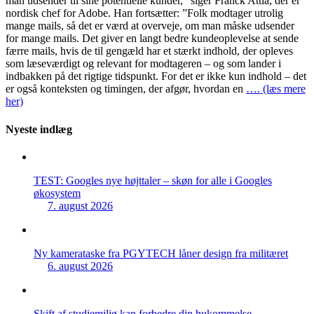
man udsender til sine potentielle kunder,” siger Franck Attia, der er
nordisk chef for Adobe. Han fortsætter: ”Folk modtager utrolig
mange mails, så det er værd at overveje, om man måske udsender
for mange mails. Det giver en langt bedre kundeoplevelse at sende
færre mails, hvis de til gengæld har et stærkt indhold, der opleves
som læseværdigt og relevant for modtageren – og som lander i
indbakken på det rigtige tidspunkt. For det er ikke kun indhold – det
er også konteksten og timingen, der afgør, hvordan en
…. (læs mere
her)
Nyeste indlæg
TEST: Googles nye højttaler – skøn for alle i Googles
økosystem
7. august 2026
Ny kamerataske fra PGYTECH låner design fra militæret
6. august 2026
Skift af studiemiljø kan forbedre din hukommelse