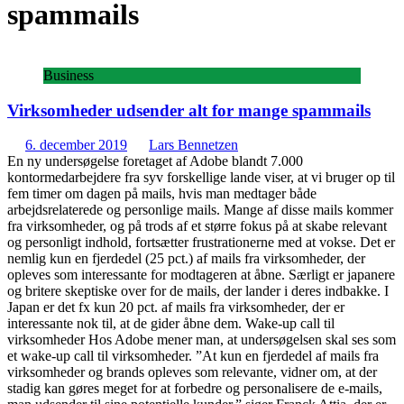
spammails
Business
Virksomheder udsender alt for mange spammails
6. december 2019
Lars Bennetzen
En ny undersøgelse foretaget af Adobe blandt 7.000
kontormedarbejdere fra syv forskellige lande viser, at vi bruger op til
fem timer om dagen på mails, hvis man medtager både
arbejdsrelaterede og personlige mails. Mange af disse mails kommer
fra virksomheder, og på trods af et større fokus på at skabe relevant
og personligt indhold, fortsætter frustrationerne med at vokse. Det er
nemlig kun en fjerdedel (25 pct.) af mails fra virksomheder, der
opleves som interessante for modtageren at åbne. Særligt er japanere
og britere skeptiske over for de mails, der lander i deres indbakke. I
Japan er det fx kun 20 pct. af mails fra virksomheder, der er
interessante nok til, at de gider åbne dem. Wake-up call til
virksomheder Hos Adobe mener man, at undersøgelsen skal ses som
et wake-up call til virksomheder. ”At kun en fjerdedel af mails fra
virksomheder og brands opleves som relevante, vidner om, at der
stadig kan gøres meget for at forbedre og personalisere de e-mails,