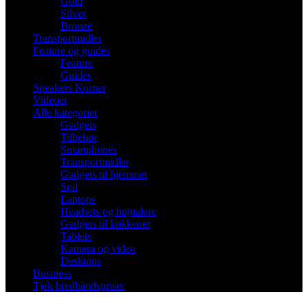
Gold
Silver
Bronze
Transportmidler
Feature og guides
Feature
Guides
Speakers Korner
Videoer
Alle kategorier
Gadgets
Tilbehør
Smartphones
Transportmidler
Gadgets til hjemmet
Spil
Laptops
Headsets og højttalere
Gadgets til køkkenet
Tablets
Kamera og video
Desktops
Business
Tjek bredbåndspriser