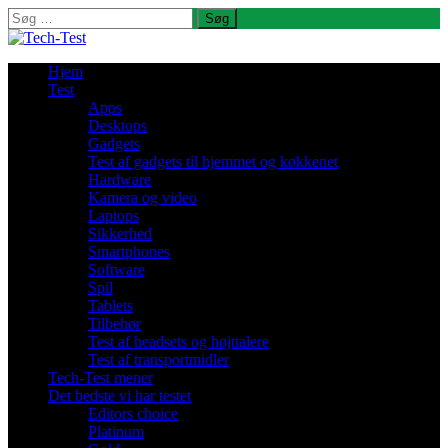
Søg
efter:
Hjem
Test
Apps
Desktops
Gadgets
Test af gadgets til hjemmet og køkkenet
Hardware
Kamera og video
Laptops
Sikkerhed
Smartphones
Software
Spil
Tablets
Tilbehør
Test af headsets og højttalere
Test af transportmidler
Tech-Test mener
Det bedste vi har testet
Editors choice
Platinum