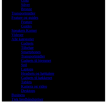
Gold
Silver
Bronze
Transportmidler
Feature og guides
Feature
Guides
Speakers Korner
Videoer
Alle kategorier
Gadgets
Tilbehør
Smartphones
Transportmidler
Gadgets til hjemmet
Spil
Laptops
Headsets og højttalere
Gadgets til køkkenet
Tablets
Kamera og video
Desktops
Business
Tjek bredbåndspriser