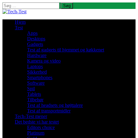
Søg
efter:
Hjem
Test
Apps
Desktops
Gadgets
Test af gadgets til hjemmet og køkkenet
Hardware
Kamera og video
Laptops
Sikkerhed
Smartphones
Software
Spil
Tablets
Tilbehør
Test af headsets og højttalere
Test af transportmidler
Tech-Test mener
Det bedste vi har testet
Editors choice
Platinum