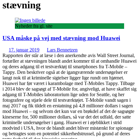
stævning
Nyheder fra gl. site
USA måske på vej med stævning mod Huawei
17. januar 2019
Lars Bennetzen
Rapporten der står at læse i den anerkendte avis Wall Street Journal,
fortæller at stævningen blandt andet kommer til at omhandle Huawei
og deres adgang til et testværktøj til smartphones fra T-Mobile –
Tappy. Den beskriver også at de igangværende undersøgelser er
langt nok til at kriminelle sigtelser ligger lige rundt om hjørnet.
Huawei har før været i karambolage med T-Mobiles Tappy. Tilbage
i 2014 blev de sagsøgt af T-Mobile for, angiveligt, at have skaffet sig
adgang til T-Mobiles laboratorium lige uden for Seattle, og her
fotografere og stjæle dele til testværktøjet. T-Mobile vandt sagen i
maj 2017 og fik tildelt en erstatning på 4,8 millioner dollars i sagen
mod Huawei – og selvom det kun var en brøkdel af det de sagsøgte
kineserne for, 500 millioner dollars, så var det det udfald, der satte
kriminelle undersøgelser i gang. Huawei er i øjeblikket i strid
modvind i USA, hvor de blandt andet bliver mistænkt for spionage
og betragtes som en potentiel sikkerhedstrussel, på grund af deres