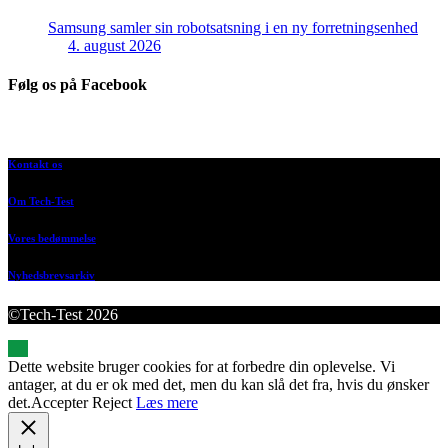
Samsung samler sin robotsatsning i en ny forretningsenhed
4. august 2026
Følg os på Facebook
Kontakt os
Om Tech-Test
Vores bedømmelse
Nyhedsbrevsarkiv
©Tech-Test 2026
Dette website bruger cookies for at forbedre din oplevelse. Vi
antager, at du er ok med det, men du kan slå det fra, hvis du ønsker
det.
Accepter
Reject
Læs mere