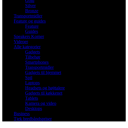
Gold
Silver
Bronze
Transportmidler
Feature og guides
Feature
Guides
Speakers Korner
Videoer
Alle kategorier
Gadgets
Tilbehør
Smartphones
Transportmidler
Gadgets til hjemmet
Spil
Laptops
Headsets og højttalere
Gadgets til køkkenet
Tablets
Kamera og video
Desktops
Business
Tjek bredbåndspriser