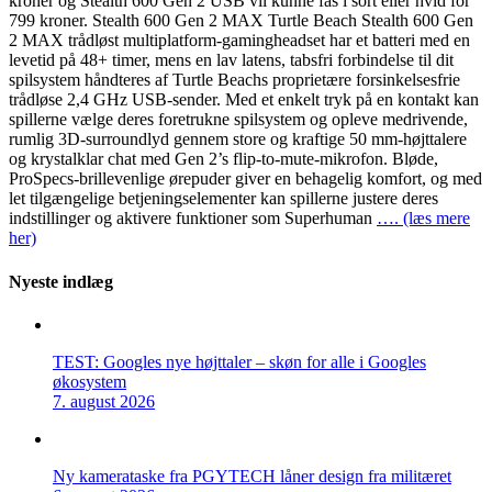
kroner og Stealth 600 Gen 2 USB vil kunne fås i sort eller hvid for
799 kroner. Stealth 600 Gen 2 MAX Turtle Beach Stealth 600 Gen
2 MAX trådløst multiplatform-gamingheadset har et batteri med en
levetid på 48+ timer, mens en lav latens, tabsfri forbindelse til dit
spilsystem håndteres af Turtle Beachs proprietære forsinkelsesfrie
trådløse 2,4 GHz USB-sender. Med et enkelt tryk på en kontakt kan
spillerne vælge deres foretrukne spilsystem og opleve medrivende,
rumlig 3D-surroundlyd gennem store og kraftige 50 mm-højttalere
og krystalklar chat med Gen 2’s flip-to-mute-mikrofon. Bløde,
ProSpecs-brillevenlige ørepuder giver en behagelig komfort, og med
let tilgængelige betjeningselementer kan spillerne justere deres
indstillinger og aktivere funktioner som Superhuman
…. (læs mere
her)
Nyeste indlæg
TEST: Googles nye højttaler – skøn for alle i Googles
økosystem
7. august 2026
Ny kamerataske fra PGYTECH låner design fra militæret