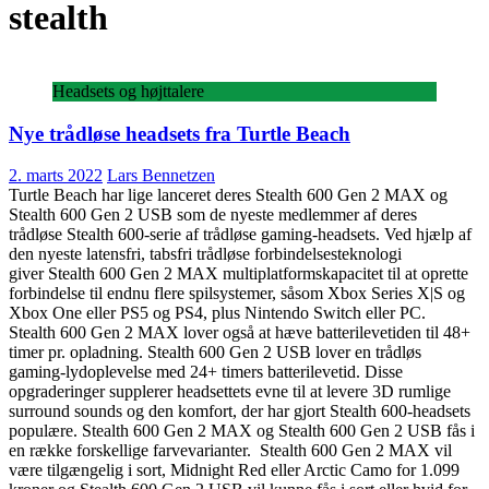
stealth
Headsets og højttalere
Nye trådløse headsets fra Turtle Beach
2. marts 2022
Lars Bennetzen
Turtle Beach har lige lanceret deres Stealth 600 Gen 2 MAX og
Stealth 600 Gen 2 USB som de nyeste medlemmer af deres
trådløse Stealth 600-serie af trådløse gaming-headsets. Ved hjælp af
den nyeste latensfri, tabsfri trådløse forbindelsesteknologi
giver Stealth 600 Gen 2 MAX multiplatformskapacitet til at oprette
forbindelse til endnu flere spilsystemer, såsom Xbox Series X|S og
Xbox One eller PS5 og PS4, plus Nintendo Switch eller PC.
Stealth 600 Gen 2 MAX lover også at hæve batterilevetiden til 48+
timer pr. opladning. Stealth 600 Gen 2 USB lover en trådløs
gaming-lydoplevelse med 24+ timers batterilevetid. Disse
opgraderinger supplerer headsettets evne til at levere 3D rumlige
surround sounds og den komfort, der har gjort Stealth 600-headsets
populære. Stealth 600 Gen 2 MAX og Stealth 600 Gen 2 USB fås i
en række forskellige farvevarianter. Stealth 600 Gen 2 MAX vil
være tilgængelig i sort, Midnight Red eller Arctic Camo for 1.099