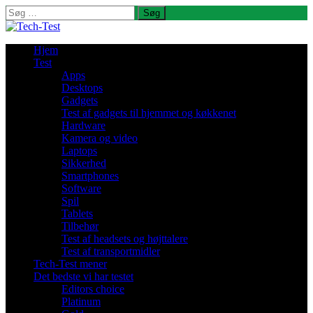
Søg
efter:
Hjem
Test
Apps
Desktops
Gadgets
Test af gadgets til hjemmet og køkkenet
Hardware
Kamera og video
Laptops
Sikkerhed
Smartphones
Software
Spil
Tablets
Tilbehør
Test af headsets og højttalere
Test af transportmidler
Tech-Test mener
Det bedste vi har testet
Editors choice
Platinum