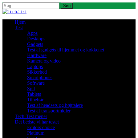
Søg
efter:
Hjem
Test
Apps
Desktops
Gadgets
Test af gadgets til hjemmet og køkkenet
Hardware
Kamera og video
Laptops
Sikkerhed
Smartphones
Software
Spil
Tablets
Tilbehør
Test af headsets og højttalere
Test af transportmidler
Tech-Test mener
Det bedste vi har testet
Editors choice
Platinum