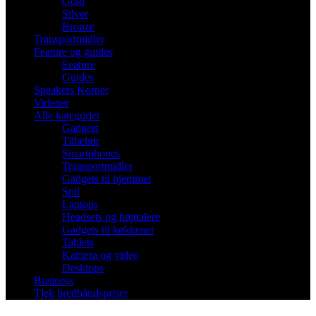
Gold
Silver
Bronze
Transportmidler
Feature og guides
Feature
Guides
Speakers Korner
Videoer
Alle kategorier
Gadgets
Tilbehør
Smartphones
Transportmidler
Gadgets til hjemmet
Spil
Laptops
Headsets og højttalere
Gadgets til køkkenet
Tablets
Kamera og video
Desktops
Business
Tjek bredbåndspriser