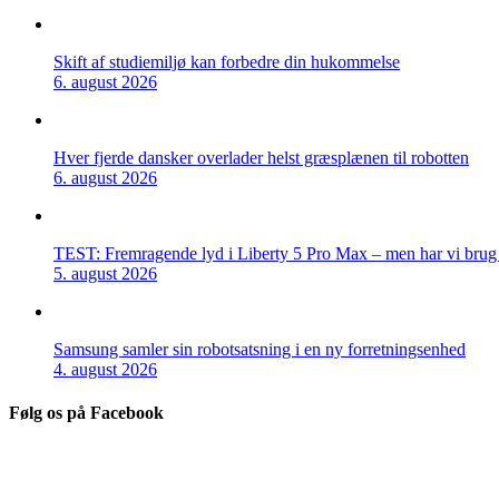
Skift af studiemiljø kan forbedre din hukommelse
6. august 2026
Hver fjerde dansker overlader helst græsplænen til robotten
6. august 2026
TEST: Fremragende lyd i Liberty 5 Pro Max – men har vi brug f
5. august 2026
Samsung samler sin robotsatsning i en ny forretningsenhed
4. august 2026
Følg os på Facebook