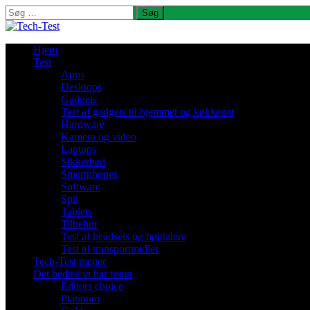
Søg
efter:
Hjem
Test
Apps
Desktops
Gadgets
Test af gadgets til hjemmet og køkkenet
Hardware
Kamera og video
Laptops
Sikkerhed
Smartphones
Software
Spil
Tablets
Tilbehør
Test af headsets og højttalere
Test af transportmidler
Tech-Test mener
Det bedste vi har testet
Editors choice
Platinum