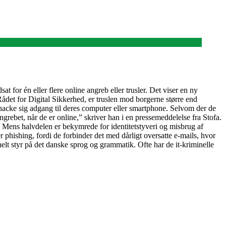
at for én eller flere online angreb eller trusler. Det viser en ny
det for Digital Sikkerhed, er truslen mod borgerne større end
r hacke sig adgang til deres computer eller smartphone. Selvom der de
ngrebet, når de er online,” skriver han i en pressemeddelelse fra Stofa.
t. Mens halvdelen er bekymrede for identitetstyveri og misbrug af
phishing, fordi de forbinder det med dårligt oversatte e-mails, hvor
 helt styr på det danske sprog og grammatik. Ofte har de it-kriminelle