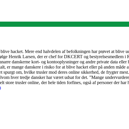
t blive hacket. Mere end halvdelen af befolkningen har prøvet at blive uds
følge Henrik Larsen, der er chef for DKCERT og bestyrelsesmedlem i Rå
t franarre danskerne kort- og kontooplysninger og andre private data elle
alt, er mange danskere i risiko for at blive hacket eller på anden måde a
et spurgt om, hvilke trusler mod deres online sikkerhed, de frygter mes
lvom hver tredje dansker har været udsat for det. ”Mange undervurderer 
t store trusler online, der hele tiden forfines, også af personer der har
)