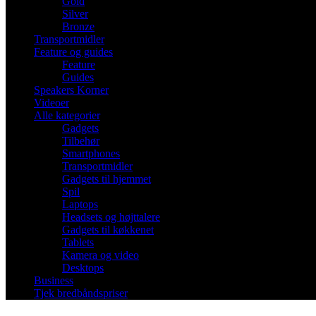
Gold
Silver
Bronze
Transportmidler
Feature og guides
Feature
Guides
Speakers Korner
Videoer
Alle kategorier
Gadgets
Tilbehør
Smartphones
Transportmidler
Gadgets til hjemmet
Spil
Laptops
Headsets og højttalere
Gadgets til køkkenet
Tablets
Kamera og video
Desktops
Business
Tjek bredbåndspriser