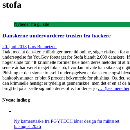
stofa
Nyheder fra gl. site
Danskerne undervurderer truslen fra hackere
20. juni 2018
Lars Bennetzen
I takt med at danskerne tilbringer mere tid online, stiger risikoen for a
undersøgelse fra YouGov foretaget for Stofa blandt 2.000 danskere. I
nogensinde før. ”It-kriminelle forfiner hele tiden deres metoder til a
senere år har været meget fokus på, hvordan private kan sikre sig digit
Phishing er den største trussel I undersøgelsen er danskerne også blev
bankoplysninger, er blot 6 procent bekymrede for phishing. Og det, se
den kriminelle hensigt er tydelig at gennemskue, men det er en af de hel
brugt tid på at sætte sig ind i deres ofre, for der er jo
…. (læs mere her
Nyeste indlæg
Ny kamerataske fra PGYTECH låner design fra militæret
6. august 2026