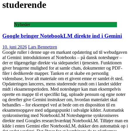
studerende
Nyheder
Google bringer NotebookLM direkte ind i Gemini
10. juni 2026
Lars Bennetzen
Google ruller i denne uge en markant opdatering ud til webudgaven
af Gemini: introduktionen af Notebooks – på dansk notesbøger –
der er tilgængelige direkte via sidepanelet i tjenesten. Funktionen
giver brugerne mulighed for at samle chats, dokumenter og PDF-
filer i dedikerede mapper. Tanken er at skabe en personlig
vidensbase, hvor alt materiale om et givent emne er samlet ét sted.
Opdateringen lanceres, mens studerende rundt om i landet sidder
midt i eksamensperioden. Med notesbøger kan man eksempelvis
oprette en mappe til et specifikt fag, uploade pensum og egne noter
og derefter give Gemini instrukser om, hvordan materialet skal
behandles – for eksempel ved at bede om en disposition til en
eksamensopgave med udgangspunkt i udvalgte kilder. Automatisk
synkronisering med NotebookLM Notesbøgerne synkroniseres
direkte med Googles researchværktøj NotebookLM. Tilføjer man en
kilde i enten Gemini eller NotebookLM, dukker den automatisk op i