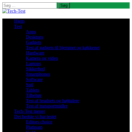
Søg
efter:
Hjem
Test
Apps
Desktops
Gadgets
Test af gadgets til hjemmet og køkkenet
Hardware
Kamera og video
Laptops
Sikkerhed
Smartphones
Software
Spil
Tablets
Tilbehør
Test af headsets og højttalere
Test af transportmidler
Tech-Test mener
Det bedste vi har testet
Editors choice
Platinum