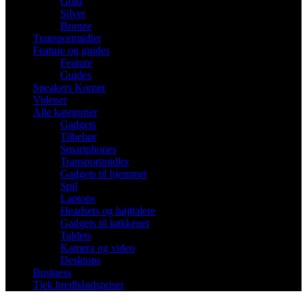
Gold
Silver
Bronze
Transportmidler
Feature og guides
Feature
Guides
Speakers Korner
Videoer
Alle kategorier
Gadgets
Tilbehør
Smartphones
Transportmidler
Gadgets til hjemmet
Spil
Laptops
Headsets og højttalere
Gadgets til køkkenet
Tablets
Kamera og video
Desktops
Business
Tjek bredbåndspriser