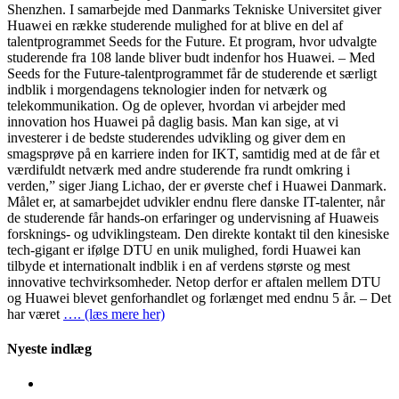
Shenzhen. I samarbejde med Danmarks Tekniske Universitet giver
Huawei en række studerende mulighed for at blive en del af
talentprogrammet Seeds for the Future. Et program, hvor udvalgte
studerende fra 108 lande bliver budt indenfor hos Huawei. – Med
Seeds for the Future-talentprogrammet får de studerende et særligt
indblik i morgendagens teknologier inden for netværk og
telekommunikation. Og de oplever, hvordan vi arbejder med
innovation hos Huawei på daglig basis. Man kan sige, at vi
investerer i de bedste studerendes udvikling og giver dem en
smagsprøve på en karriere inden for IKT, samtidig med at de får et
værdifuldt netværk med andre studerende fra rundt omkring i
verden,” siger Jiang Lichao, der er øverste chef i Huawei Danmark.
Målet er, at samarbejdet udvikler endnu flere danske IT-talenter, når
de studerende får hands-on erfaringer og undervisning af Huaweis
forsknings- og udviklingsteam. Den direkte kontakt til den kinesiske
tech-gigant er ifølge DTU en unik mulighed, fordi Huawei kan
tilbyde et internationalt indblik i en af verdens største og mest
innovative techvirksomheder. Netop derfor er aftalen mellem DTU
og Huawei blevet genforhandlet og forlænget med endnu 5 år. – Det
har været
…. (læs mere her)
Nyeste indlæg