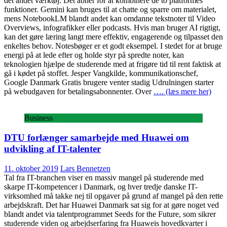
det andet værktøj. Det åbner for at kombinere de to platformes
funktioner. Gemini kan bruges til at chatte og sparre om materialet,
mens NotebookLM blandt andet kan omdanne tekstnoter til Video
Overviews, infografikker eller podcasts. Hvis man bruger AI rigtigt,
kan det gøre læring langt mere effektiv, engagerende og tilpasset den
enkeltes behov. Notesbøger er et godt eksempel. I stedet for at bruge
energi på at lede efter og holde styr på spredte noter, kan
teknologien hjælpe de studerende med at frigøre tid til rent faktisk at
gå i kødet på stoffet. Jesper Vangkilde, kommunikationschef,
Google Danmark Gratis brugere venter stadig Udrulningen starter
på webudgaven for betalingsabonnenter. Over
…. (læs mere her)
Business
DTU forlænger samarbejde med Huawei om
udvikling af IT-talenter
11. oktober 2019
Lars Bennetzen
Tal fra IT-branchen viser en massiv mangel på studerende med
skarpe IT-kompetencer i Danmark, og hver tredje danske IT-
virksomhed må takke nej til opgaver på grund af mangel på den rette
arbejdskraft. Det har Huawei Danmark sat sig for at gøre noget ved
blandt andet via talentprogrammet Seeds for the Future, som sikrer
studerende viden og arbejdserfaring fra Huaweis hovedkvarter i