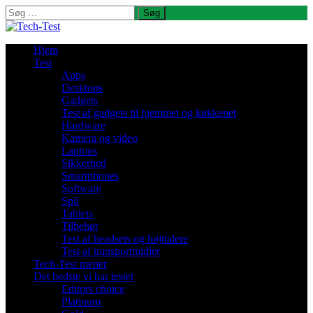
Søg
efter:
Hjem
Test
Apps
Desktops
Gadgets
Test af gadgets til hjemmet og køkkenet
Hardware
Kamera og video
Laptops
Sikkerhed
Smartphones
Software
Spil
Tablets
Tilbehør
Test af headsets og højttalere
Test af transportmidler
Tech-Test mener
Det bedste vi har testet
Editors choice
Platinum