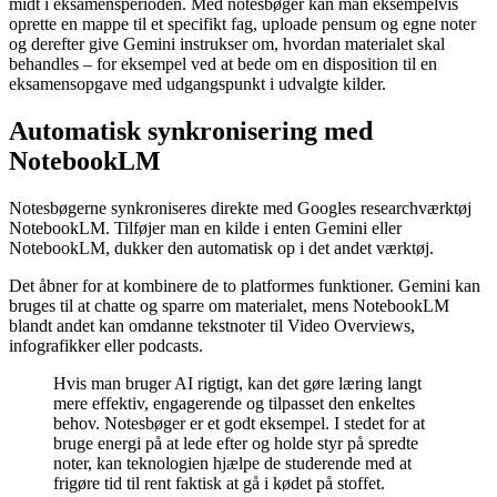
midt i eksamensperioden. Med notesbøger kan man eksempelvis
oprette en mappe til et specifikt fag, uploade pensum og egne noter
og derefter give Gemini instrukser om, hvordan materialet skal
behandles – for eksempel ved at bede om en disposition til en
eksamensopgave med udgangspunkt i udvalgte kilder.
Automatisk synkronisering med
NotebookLM
Notesbøgerne synkroniseres direkte med Googles researchværktøj
NotebookLM. Tilføjer man en kilde i enten Gemini eller
NotebookLM, dukker den automatisk op i det andet værktøj.
Det åbner for at kombinere de to platformes funktioner. Gemini kan
bruges til at chatte og sparre om materialet, mens NotebookLM
blandt andet kan omdanne tekstnoter til Video Overviews,
infografikker eller podcasts.
Hvis man bruger AI rigtigt, kan det gøre læring langt
mere effektiv, engagerende og tilpasset den enkeltes
behov. Notesbøger er et godt eksempel. I stedet for at
bruge energi på at lede efter og holde styr på spredte
noter, kan teknologien hjælpe de studerende med at
frigøre tid til rent faktisk at gå i kødet på stoffet.