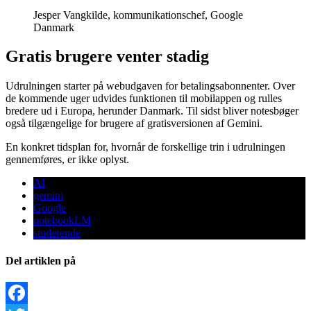
Jesper Vangkilde, kommunikationschef, Google
Danmark
Gratis brugere venter stadig
Udrulningen starter på webudgaven for betalingsabonnenter. Over
de kommende uger udvides funktionen til mobilappen og rulles
bredere ud i Europa, herunder Danmark. Til sidst bliver notesbøger
også tilgængelige for brugere af gratisversionen af Gemini.
En konkret tidsplan for, hvornår de forskellige trin i udrulningen
gennemføres, er ikke oplyst.
AI
gemini
Google
notebookLM
studerende
Del artiklen på