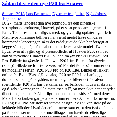
Sådan bliver den nye P20 fra Huawei
8. marts 2018
Lars Bennetzen
Nyheder fra gl. site
,
Nyhedsbrev
,
Tophistorier
D. 27. marts lanceres den nye topmobil fra den kinesiske
smartphone-producent, Huawei, på et stort pressearrangement i
Paris. Tech-Test er naturligvis med, og giver dig opdateringer derfra.
Men hvor kineserne tidligere har været meget tavse om deres
kommende lanceringer, så er det tydeligt at de ikke har forsøgt at
lægge så meget låg på detaljerne om deres næste model. Twitter
flyder over af rygter og af pressebilleder af Huawei P20, så hvad
kan vi forvente? Huawei P20. billede fra @evleaks Huawei P20
Pro. Billede fra @evleaks Huawei P20 Lite. Billede fra @evleaks
(klik på billederne for større version) For det første så kommer der
tre modeller i serien. P20, P20 Pro og P20 Lite. Billder er lækket
online fra Evan Blass (@evleaks). P20 og P20 Lite har begge
dobbelt kamera på bagsiden, men – og her bliver det for alvor
spændende. P20 Pro har tre kameraer på bagsiden. Huawei skriver
også selv i kampagnen “Se mere med AI”, og mon ikke det hentyder
til det tredje kamera? AI indførte de jo allerede sidste år med deres
Mate 10, så tanken går på at der kommer mere AI ned i kameraet nu.
P20 og P20 Pro har stort set samme design, hvis vi kan stole på de
lækkede billeder. Hvad det er lidt interessant er, at den fysiske knap
på forsiden ser ud til at komme tilbage – nu havde de ellers lige