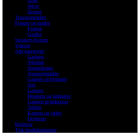
Gold
Silver
Bronze
Transportmidler
Feature og guides
Feature
Guides
Speakers Korner
Videoer
Alle kategorier
Gadgets
Tilbehør
Smartphones
Transportmidler
Gadgets til hjemmet
Spil
Laptops
Headsets og højttalere
Gadgets til køkkenet
Tablets
Kamera og video
Desktops
Business
Tjek bredbåndspriser