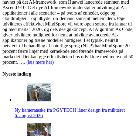
navnet på det AI-framework, som Huawei lancerede sammen med
Ascend 910. Det nye AI-framework understøtter udvikling af AI-
applikationer i alle scenarier – på tværs af enheder, edge og
cloudmiljøer – og tilbyder on-demand samspil mellem dem. Øger
udvikleres effektivitet MindSpore vil være open source fra januar til
og med marts i 2020, og dets designkoncept, AI Algorithm As Code,
giver udviklere mulighed for nemt at udvikle avancerede AI-
applikationer og træne modeller hurtigere. I et typisk, neuralt
netværk til behandling af naturlige sprog (NLP) har MindSpore 20
procent færre linjer med kernekode end førende frameworks på
markedet. Det kan øge effektiviteten hos udviklere med mere end 50
procent.
…. (læs mere her)
Nyeste indlæg
Ny kamerataske fra PGYTECH låner design fra militæret
6. august 2026