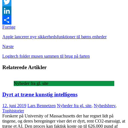
Facebook
Twitter
LinkedIn
Forrige
Share
Apple lancerer nye sikkerhedsfunktioner til børns enheder
Næste
Logitech folder musen sammen til brug på farten
Relaterede Artikler
Nyheder fra gl. site
Dyrt at træne kunstig intelligens
12. juni 2019
Lars Bennetzen
Nyheder fra gl. site
,
Nyhedsbrev
,
Tophistorier
Forskere på University of Massachusetts der har regnet lidt på
tingene, og deres beregninger viser det er dyrt, rent CO2-mæssigt, at
træne et AI. Den proces kan faktisk koste op til 626.000 pund af