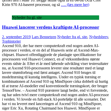
fjernet den i Mate 10. Begge skulle også få en 64-bit Octa Core
Kirin 970 AI-baseret processor, og så
…. (læs mere her)
Nyheder fra gl. site
Huawei lancerer verdens kraftigste AI-processor
2. september 2019
Lars Bennetzen
Nyheder fra gl. site
,
Nyhedsbrev
,
Tophistorier
Ascend 910, der har mere computerkraft end nogen anden AI-
processor i verden, er en del af Huaweis serie af Ascend-Max-
chipsæt. Huawei offentliggjorde de planlagte specifikationer for
processoren ved Huawei Connect, en af virksomhedens største
events sidste år. Efter et år med løbende udvikling viser testresultater
nu, at Ascend 910-processoren leverer sine resultater med et langt
lavere strømforbrug end først antaget. Ascend 910 bruges til
modeltræning til kunstig intelligens. Under en typisk træning er
kombinationen af ​​Ascend 910 og MindSpore cirka dobbelt så hurtig
til at træne AI-modeller end konventionelle træningskort, der bruger
TensorFlow. – Ascend 910 præsterer langt bedre, end vi forventede,
og har uden tvivl mere computerkraft end nogen anden AI-processor
i verden. Vi lovede en full-stack AI-portefølje til alle scenarier. Det
har vi nu leveret med lanceringen af ​​Ascend 910 og MindSpore,
siger Eric Xu, Rotating Chairmand hos Huawei. MindSpore er