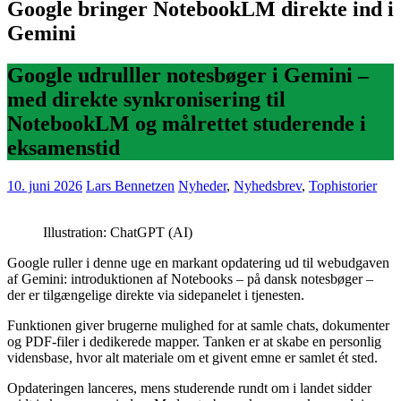
Google bringer NotebookLM direkte ind i
Gemini
Google udrulller notesbøger i Gemini –
med direkte synkronisering til
NotebookLM og målrettet studerende i
eksamenstid
10. juni 2026
Lars Bennetzen
Nyheder
,
Nyhedsbrev
,
Tophistorier
Illustration: ChatGPT (AI)
Google ruller i denne uge en markant opdatering ud til webudgaven
af Gemini: introduktionen af Notebooks – på dansk notesbøger –
der er tilgængelige direkte via sidepanelet i tjenesten.
Funktionen giver brugerne mulighed for at samle chats, dokumenter
og PDF-filer i dedikerede mapper. Tanken er at skabe en personlig
vidensbase, hvor alt materiale om et givent emne er samlet ét sted.
Opdateringen lanceres, mens studerende rundt om i landet sidder