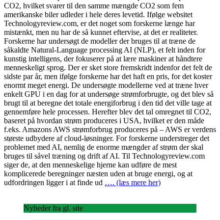
CO2, hvilket svarer til den samme mængde CO2 som fem
amerikanske biler udleder i hele deres levetid. Ifølge websitet
Technologyreview.com, er det noget som forskerne længe har
mistænkt, men nu har de så kunnet eftervise, at det er realiteter.
Forskerne har undersøgt de modeller der bruges til at træne de
såkaldte Natural-Language processing AI (NLP), et felt inden for
kunstig intelligens, der fokuserer på at lære maskiner at håndtere
menneskeligt sprog. Der er sket store fremskridt indenfor det felt de
sidste par år, men ifølge forskerne har det haft en pris, for det koster
enormt meget energi. De undersøgte modellerne ved at træne hver
enkelt GPU i en dag for at undersøge strømforbrugte, og det blev så
brugt til at beregne det totale energiforbrug i den tid det ville tage at
gennemføre hele processen. Herefter blev det tal omregnet til CO2,
baseret på hvordan strøm produceres i USA, hvilket er den måde
f.eks. Amazons AWS strømforbrug produceres på – AWS er verdens
største udbydere af cloud-løsninger. For forskerne understreger det
problemet med AI, nemlig de enorme mængder af strøm der skal
bruges til såvel træning og drift af AI. Til Technologyreview.com
siger de, at den menneskelige hjerne kan udføre de mest
komplicerede beregninger næsten uden at bruge energi, og at
udfordringen ligger i at finde ud
…. (læs mere her)
Nyheder fra gl. site