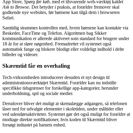
App Store,
Spørg før køb
, med et tilsvarende web-værktøj kaldet
Ask to Browse
. Det betyder i praksis, at forældre fremover skal
godkende nye websites, før børnene kan tilgå dem i browseren
Safari.
Samtidig strammes kontrollen med, hvem børnene kan kontakte via
Beskeder, FaceTime og Telefon. Algoritmen bag Sikker
kommunikation er allerede aktiveret som standard for brugere under
18 år for at sløre nøgenhed. Fremadrettet vil systemet også
automatisk fange og blokere blodigt eller voldeligt indhold i delte
billeder og videoer.
Skærmtid får en overhaling
Tech-virksomheden introducerer desuden et nyt design til
administrationsværktøjet Skærmtid. Forældre kan nu indstille
specifikke tidsgrænser for forskellige app-kategorier, herunder
underholdning, spil og sociale medier.
Derudover bliver det muligt at skemalægge adgangen, så telefonen
låser ned for udvalgte elementer i skoletiden, under måltider eller
ved udendørsaktiviteter. Systemet gør det også muligt for forældre at
modtage direkte notifikationer, hvis koden til Skærmtid bliver
forsøgt indtastet på barnets enhed.