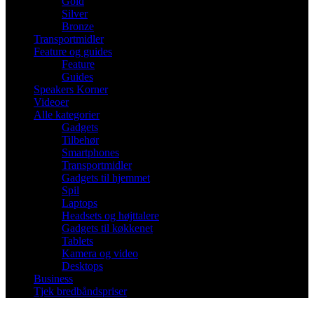
Gold
Silver
Bronze
Transportmidler
Feature og guides
Feature
Guides
Speakers Korner
Videoer
Alle kategorier
Gadgets
Tilbehør
Smartphones
Transportmidler
Gadgets til hjemmet
Spil
Laptops
Headsets og højttalere
Gadgets til køkkenet
Tablets
Kamera og video
Desktops
Business
Tjek bredbåndspriser