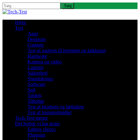
Søg
efter:
Hjem
Test
Apps
Desktops
Gadgets
Test af gadgets til hjemmet og køkkenet
Hardware
Kamera og video
Laptops
Sikkerhed
Smartphones
Software
Spil
Tablets
Tilbehør
Test af headsets og højttalere
Test af transportmidler
Tech-Test mener
Det bedste vi har testet
Editors choice
Platinum