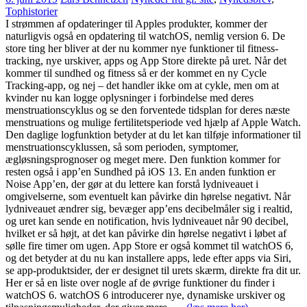
Tophistorier
I strømmen af opdateringer til Apples produkter, kommer der
naturligvis også en opdatering til watchOS, nemlig version 6. De
store ting her bliver at der nu kommer nye funktioner til fitness-
tracking, nye urskiver, apps og App Store direkte på uret. Når det
kommer til sundhed og fitness så er der kommet en ny Cycle
Tracking-app, og nej – det handler ikke om at cykle, men om at
kvinder nu kan logge oplysninger i forbindelse med deres
menstruationscyklus og se den forventede tidsplan for deres næste
menstruations og mulige fertilitetsperiode ved hjælp af Apple Watch.
Den daglige logfunktion betyder at du let kan tilføje informationer til
menstruationscyklussen, så som perioden, symptomer,
ægløsningsprognoser og meget mere. Den funktion kommer for
resten også i app’en Sundhed på iOS 13. En anden funktion er
Noise App’en, der gør at du lettere kan forstå lydniveauet i
omgivelserne, som eventuelt kan påvirke din hørelse negativt. Når
lydniveauet ændrer sig, bevæger app’ens decibelmåler sig i realtid,
og uret kan sende en notification, hvis lydniveauet når 90 decibel,
hvilket er så højt, at det kan påvirke din hørelse negativt i løbet af
sølle fire timer om ugen. App Store er også kommet til watchOS 6,
og det betyder at du nu kan installere apps, lede efter apps via Siri,
se app-produktsider, der er designet til urets skærm, direkte fra dit ur.
Her er så en liste over nogle af de øvrige funktioner du finder i
watchOS 6. watchOS 6 introducerer nye, dynamiske urskiver og