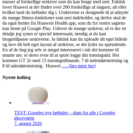
masser af forskellige urskiver som du kan bruge med uret. Faktisk
lover Huawei at der findes over 200 forskellige af slagsen, alt efter
hvilket land du befinder dig i. Urskiverne er designede til at udnytte
de mange fitness-funktioner som uret indeholder, og derfor skal de
da også hentes fra Huaweis Health app, som du for resten sagtens
kan hente på Google Play. Udover de mange urskiver, så er der en
detalje jeg synes er speciel interessant, nemlig at du kan
brugertilpasse urskiverne. Ja faktisk kan du uploade dit eget billede
og lave dit helt eget layout af urskiven, se det lyder nu spændende.
En af de ting jeg selv er meget interesseret i når det kommer til
smarte ure, er deres evne til at spore logge din træningstid. Her
kommer GT 2e med 15 træningstilstande, 7 til indendørstræning og
8 til udendørstræning. Huawei
…. (læs mere her)
Nyeste indlæg
TEST: Googles nye højttaler – skøn for alle i Googles
økosystem
7. august 2026