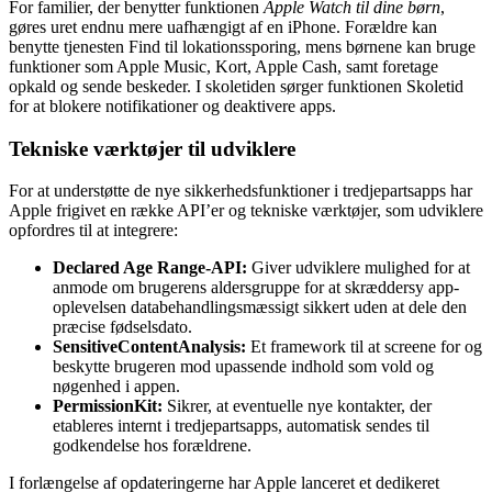
For familier, der benytter funktionen
Apple Watch til dine børn
,
gøres uret endnu mere uafhængigt af en iPhone. Forældre kan
benytte tjenesten Find til lokationssporing, mens børnene kan bruge
funktioner som Apple Music, Kort, Apple Cash, samt foretage
opkald og sende beskeder. I skoletiden sørger funktionen Skoletid
for at blokere notifikationer og deaktivere apps.
Tekniske værktøjer til udviklere
For at understøtte de nye sikkerhedsfunktioner i tredjepartsapps har
Apple frigivet en række API’er og tekniske værktøjer, som udviklere
opfordres til at integrere:
Declared Age Range-API:
Giver udviklere mulighed for at
anmode om brugerens aldersgruppe for at skræddersy app-
oplevelsen databehandlingsmæssigt sikkert uden at dele den
præcise fødselsdato.
SensitiveContentAnalysis:
Et framework til at screene for og
beskytte brugeren mod upassende indhold som vold og
nøgenhed i appen.
PermissionKit:
Sikrer, at eventuelle nye kontakter, der
etableres internt i tredjepartsapps, automatisk sendes til
godkendelse hos forældrene.
I forlængelse af opdateringerne har Apple lanceret et dedikeret