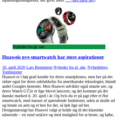
tilpasningsmuligheder, der giver mere
…. (læs mere her)
Nyheder fra gl. site
Huaweis nye smartwatch har store aspirationer
16. april 2020
Lars Bennetzen
Nyheder fra gl. site
,
Nyhedsbrev
,
Tophistorier
Huawei er i høj grad kendte for deres smartphones, men her på det
sidste også for deres udelukkelse fra amerikanske teknologier, blandt
andet Googles tjenester. Men Huawei udvikler også smarte ure, og
deres Watch GT2e er lige blevet lanceret, og det kommer på det
danske marked d. 20. april i år. Og hvis du er på jagt efter et flot
smartwatch, med masser af spændende funktioner, uden at skulle ud
og betale en arm og et ben for det, så tjek lige ud her.
Designmæssigt har Huawei valgt at holde sig til det klassiske
udseende – en rund urskive og med mulighed for at hente, og købe,