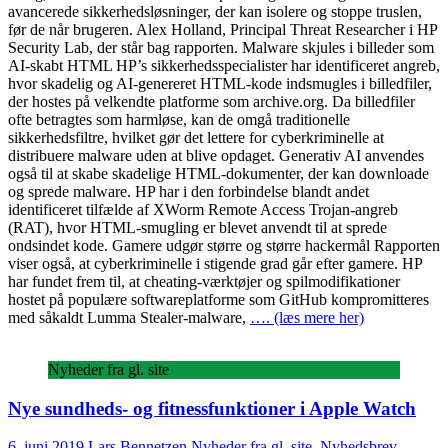
avancerede sikkerhedsløsninger, der kan isolere og stoppe truslen,
før de når brugeren. Alex Holland, Principal Threat Researcher i HP
Security Lab, der står bag rapporten. Malware skjules i billeder som
AI-skabt HTML HP’s sikkerhedsspecialister har identificeret angreb,
hvor skadelig og AI-genereret HTML-kode indsmugles i billedfiler,
der hostes på velkendte platforme som archive.org. Da billedfiler
ofte betragtes som harmløse, kan de omgå traditionelle
sikkerhedsfiltre, hvilket gør det lettere for cyberkriminelle at
distribuere malware uden at blive opdaget. Generativ AI anvendes
også til at skabe skadelige HTML-dokumenter, der kan downloade
og sprede malware. HP har i den forbindelse blandt andet
identificeret tilfælde af XWorm Remote Access Trojan-angreb
(RAT), hvor HTML-smugling er blevet anvendt til at sprede
ondsindet kode. Gamere udgør større og større hackermål Rapporten
viser også, at cyberkriminelle i stigende grad går efter gamere. HP
har fundet frem til, at cheating-værktøjer og spilmodifikationer
hostet på populære softwareplatforme som GitHub kompromitteres
med såkaldt Lumma Stealer-malware,
…. (læs mere her)
Nyheder fra gl. site
Nye sundheds- og fitnessfunktioner i Apple Watch
6. juni 2019
Lars Bennetzen
Nyheder fra gl. site
,
Nyhedsbrev
,