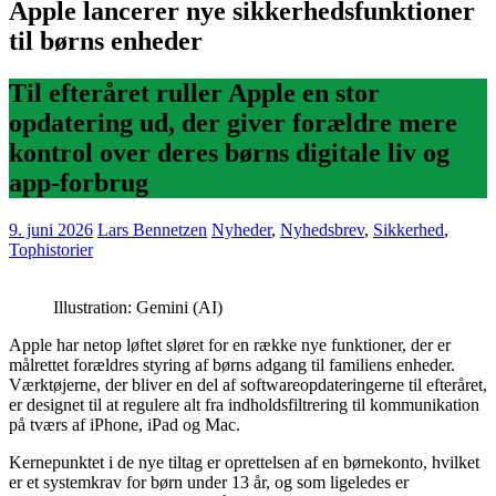
Apple lancerer nye sikkerhedsfunktioner
til børns enheder
Til efteråret ruller Apple en stor
opdatering ud, der giver forældre mere
kontrol over deres børns digitale liv og
app-forbrug
9. juni 2026
Lars Bennetzen
Nyheder
,
Nyhedsbrev
,
Sikkerhed
,
Tophistorier
Illustration: Gemini (AI)
Apple har netop løftet sløret for en række nye funktioner, der er
målrettet forældres styring af børns adgang til familiens enheder.
Værktøjerne, der bliver en del af softwareopdateringerne til efteråret,
er designet til at regulere alt fra indholdsfiltrering til kommunikation
på tværs af iPhone, iPad og Mac.
Kernepunktet i de nye tiltag er oprettelsen af en børnekonto, hvilket
er et systemkrav for børn under 13 år, og som ligeledes er