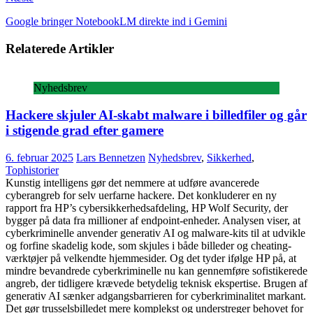
Google bringer NotebookLM direkte ind i Gemini
Relaterede Artikler
Nyhedsbrev
Hackere skjuler AI-skabt malware i billedfiler og går
i stigende grad efter gamere
6. februar 2025
Lars Bennetzen
Nyhedsbrev
,
Sikkerhed
,
Tophistorier
Kunstig intelligens gør det nemmere at udføre avancerede
cyberangreb for selv uerfarne hackere. Det konkluderer en ny
rapport fra HP’s cybersikkerhedsafdeling, HP Wolf Security, der
bygger på data fra millioner af endpoint-enheder. Analysen viser, at
cyberkriminelle anvender generativ AI og malware-kits til at udvikle
og forfine skadelig kode, som skjules i både billeder og cheating-
værktøjer på velkendte hjemmesider. Og det tyder ifølge HP på, at
mindre bevandrede cyberkriminelle nu kan gennemføre sofistikerede
angreb, der tidligere krævede betydelig teknisk ekspertise. Brugen af
generativ AI sænker adgangsbarrieren for cyberkriminalitet markant.
Det gør trusselsbilledet mere komplekst og understreger behovet for