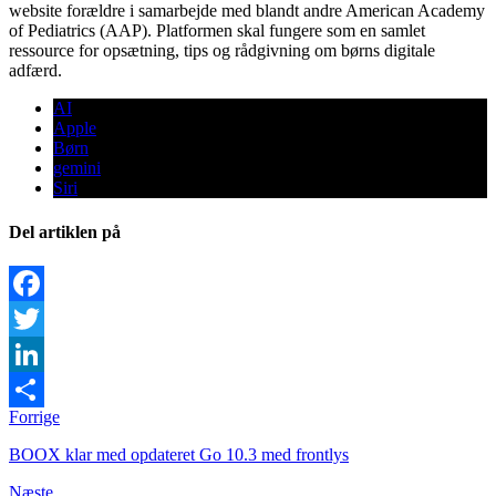
website forældre i samarbejde med blandt andre American Academy
of Pediatrics (AAP). Platformen skal fungere som en samlet
ressource for opsætning, tips og rådgivning om børns digitale
adfærd.
AI
Apple
Børn
gemini
Siri
Del artiklen på
Facebook
Twitter
LinkedIn
Forrige
Share
BOOX klar med opdateret Go 10.3 med frontlys
Næste