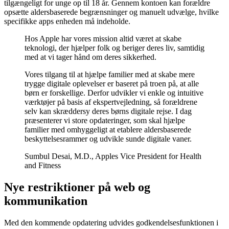
tilgængeligt for unge op til 18 år. Gennem kontoen kan forældre
opsætte aldersbaserede begrænsninger og manuelt udvælge, hvilke
specifikke apps enheden må indeholde.
Hos Apple har vores mission altid været at skabe
teknologi, der hjælper folk og beriger deres liv, samtidig
med at vi tager hånd om deres sikkerhed.
Vores tilgang til at hjælpe familier med at skabe mere
trygge digitale oplevelser er baseret på troen på, at alle
børn er forskellige. Derfor udvikler vi enkle og intuitive
værktøjer på basis af ekspertvejledning, så forældrene
selv kan skræddersy deres børns digitale rejse. I dag
præsenterer vi store opdateringer, som skal hjælpe
familier med omhyggeligt at etablere aldersbaserede
beskyttelsesrammer og udvikle sunde digitale vaner.
Sumbul Desai, M.D., Apples Vice President for Health
and Fitness
Nye restriktioner på web og
kommunikation
Med den kommende opdatering udvides godkendelsesfunktionen i