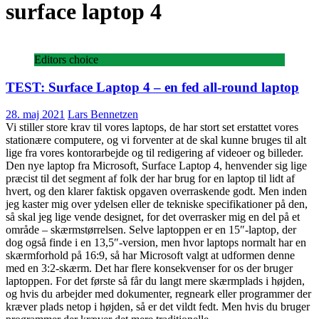
surface laptop 4
Editors choice
TEST: Surface Laptop 4 – en fed all-round laptop
28. maj 2021
Lars Bennetzen
Vi stiller store krav til vores laptops, de har stort set erstattet vores
stationære computere, og vi forventer at de skal kunne bruges til alt
lige fra vores kontorarbejde og til redigering af videoer og billeder.
Den nye laptop fra Microsoft, Surface Laptop 4, henvender sig lige
præcist til det segment af folk der har brug for en laptop til lidt af
hvert, og den klarer faktisk opgaven overraskende godt. Men inden
jeg kaster mig over ydelsen eller de tekniske specifikationer på den,
så skal jeg lige vende designet, for det overrasker mig en del på et
område – skærmstørrelsen. Selve laptoppen er en 15″-laptop, der
dog også finde i en 13,5″-version, men hvor laptops normalt har en
skærmforhold på 16:9, så har Microsoft valgt at udformen denne
med en 3:2-skærm. Det har flere konsekvenser for os der bruger
laptoppen. For det første så får du langt mere skærmplads i højden,
og hvis du arbejder med dokumenter, regneark eller programmer der
kræver plads netop i højden, så er det vildt fedt. Men hvis du bruger