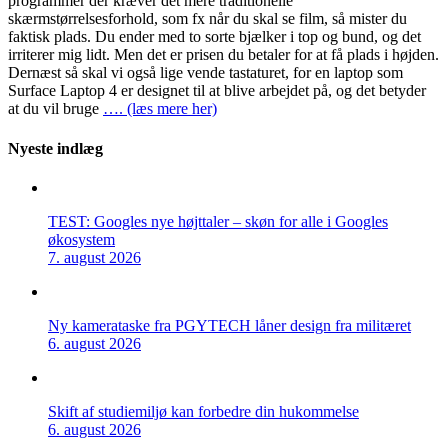
programmer der kræver det mere traditionelle
skærmstørrelsesforhold, som fx når du skal se film, så mister du
faktisk plads. Du ender med to sorte bjælker i top og bund, og det
irriterer mig lidt. Men det er prisen du betaler for at få plads i højden.
Dernæst så skal vi også lige vende tastaturet, for en laptop som
Surface Laptop 4 er designet til at blive arbejdet på, og det betyder
at du vil bruge
…. (læs mere her)
Nyeste indlæg
TEST: Googles nye højttaler – skøn for alle i Googles
økosystem
7. august 2026
Ny kamerataske fra PGYTECH låner design fra militæret
6. august 2026
Skift af studiemiljø kan forbedre din hukommelse
6. august 2026