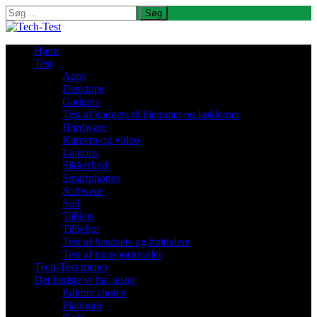
Søg
efter:
Hjem
Test
Apps
Desktops
Gadgets
Test af gadgets til hjemmet og køkkenet
Hardware
Kamera og video
Laptops
Sikkerhed
Smartphones
Software
Spil
Tablets
Tilbehør
Test af headsets og højttalere
Test af transportmidler
Tech-Test mener
Det bedste vi har testet
Editors choice
Platinum