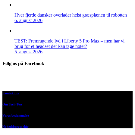
Hver fjerde dansker overlader helst græsplænen til robotten
6. august 2026
TEST: Fremragende lyd i Liberty 5 Pro Max – men har vi
brug for et headset der kan tage noter?
5. august 2026
Følg os på Facebook
Kontakt os
Om Tech-Test
Vores bedømmelse
Nyhedsbrevsarkiv