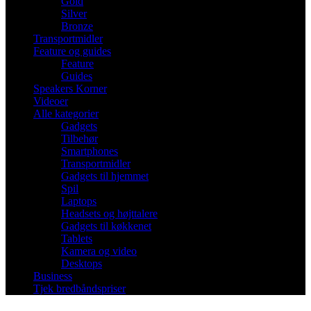
Gold
Silver
Bronze
Transportmidler
Feature og guides
Feature
Guides
Speakers Korner
Videoer
Alle kategorier
Gadgets
Tilbehør
Smartphones
Transportmidler
Gadgets til hjemmet
Spil
Laptops
Headsets og højttalere
Gadgets til køkkenet
Tablets
Kamera og video
Desktops
Business
Tjek bredbåndspriser