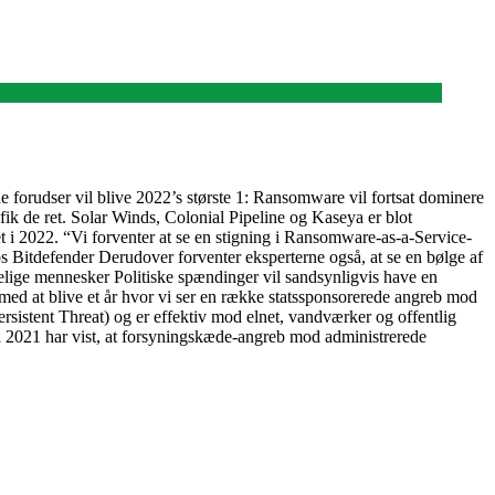
 forudser vil blive 2022’s største 1: Ransomware vil fortsat dominere
 fik de ret. Solar Winds, Colonial Pipeline og Kaseya er blot
t i 2022. “Vi forventer at se en stigning i Ransomware-as-a-Service-
hos Bitdefender Derudover forventer eksperterne også, at se en bølge af
ige mennesker Politiske spændinger vil sandsynligvis have en
med at blive et år hvor vi ser en række statssponsorerede angreb mod
rsistent Threat) og er effektiv mod elnet, vandværker og offentlig
 2021 har vist, at forsyningskæde-angreb mod administrerede