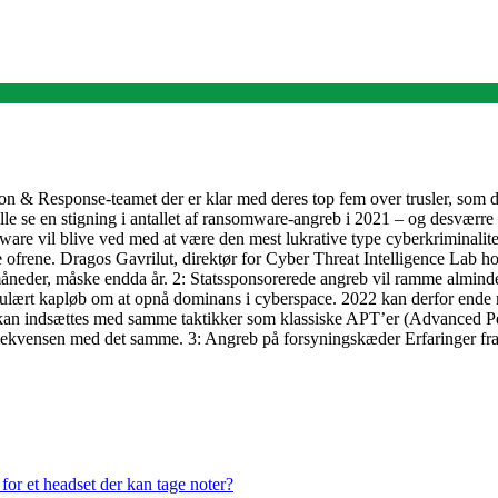
 & Response-teamet der er klar med deres top fem over trusler, som de
ille se en stigning i antallet af ransomware-angreb i 2021 – og desværre
mware vil blive ved med at være den mest lukrative type cyberkriminalite
sse ofrene. Dragos Gavrilut, direktør for Cyber Threat Intelligence Lab 
eder, måske endda år. 2: Statssponsorerede angreb vil ramme almindel
egulært kapløb om at opnå dominans i cyberspace. 2022 kan derfor ende 
det kan indsættes med samme taktikker som klassiske APT’er (Advanced Pe
ekvensen med det samme. 3: Angreb på forsyningskæder Erfaringer fra
or et headset der kan tage noter?