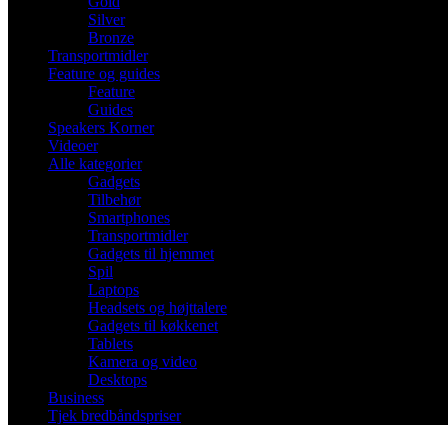
Gold
Silver
Bronze
Transportmidler
Feature og guides
Feature
Guides
Speakers Korner
Videoer
Alle kategorier
Gadgets
Tilbehør
Smartphones
Transportmidler
Gadgets til hjemmet
Spil
Laptops
Headsets og højttalere
Gadgets til køkkenet
Tablets
Kamera og video
Desktops
Business
Tjek bredbåndspriser