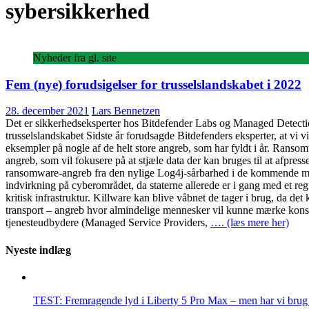
sybersikkerhed
Nyheder fra gl. site
Fem (nye) forudsigelser for trusselslandskabet i 2022
28. december 2021
Lars Bennetzen
Det er sikkerhedseksperter hos Bitdefender Labs og Managed Detection
trusselslandskabet Sidste år forudsagde Bitdefenders eksperter, at vi v
eksempler på nogle af de helt store angreb, som har fyldt i år. Ranso
angreb, som vil fokusere på at stjæle data der kan bruges til at afpre
ransomware-angreb fra den nylige Log4j-sårbarhed i de kommende mån
indvirkning på cyberområdet, da staterne allerede er i gang med et r
kritisk infrastruktur. Killware kan blive våbnet de tager i brug, da 
transport – angreb hvor almindelige mennesker vil kunne mærke kons
tjenesteudbydere (Managed Service Providers,
…. (læs mere her)
Nyeste indlæg
TEST: Fremragende lyd i Liberty 5 Pro Max – men har vi brug f