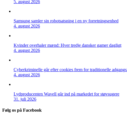
5. august 2026
Samsung samler sin robotsatsning i en ny forretningsenhed
4. august 2026
Kvinder overhaler mænd: Hver tredje dansker gamer dagligt
4. august 2026
Cyberkriminelle går efter cookies frem for traditionelle adgang
4. august 2026
Lydproducenten Wavell går ind på markedet for støvsugere
31. juli 2026
Følg os på Facebook