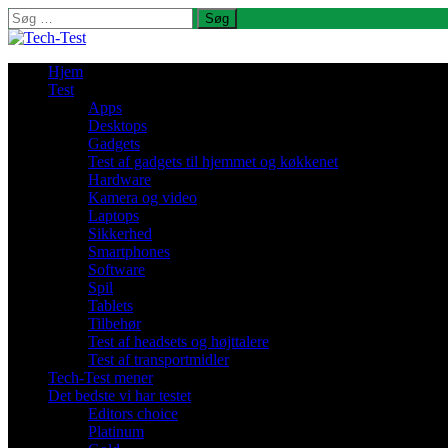
Søg
efter:
Hjem
Test
Apps
Desktops
Gadgets
Test af gadgets til hjemmet og køkkenet
Hardware
Kamera og video
Laptops
Sikkerhed
Smartphones
Software
Spil
Tablets
Tilbehør
Test af headsets og højttalere
Test af transportmidler
Tech-Test mener
Det bedste vi har testet
Editors choice
Platinum