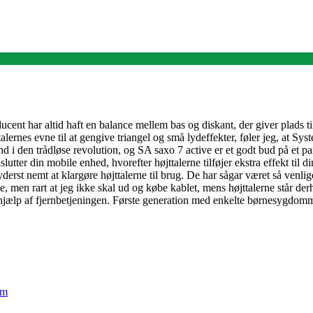
ent har altid haft en balance mellem bas og diskant, der giver plads til 
øjttalernes evne til at gengive triangel og små lydeffekter, føler jeg, at S
d i den trådløse revolution, og SA saxo 7 active er et godt bud på et par
lutter din mobile enhed, hvorefter højttalerne tilføjer ekstra effekt til 
erst nemt at klargøre højttalerne til brug. De har sågar været så venlig
lje, men rart at jeg ikke skal ud og købe kablet, mens højttalerne står 
d hjælp af fjernbetjeningen. Første generation med enkelte børnesygdo
em