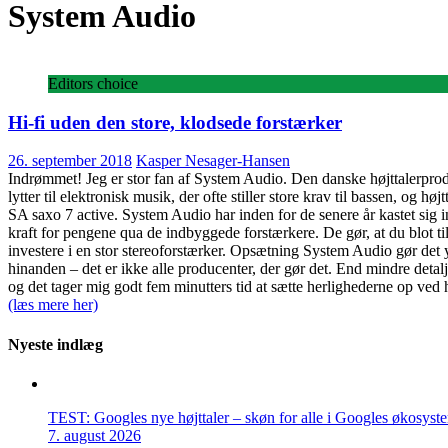
System Audio
Editors choice
Hi-fi uden den store, klodsede forstærker
26. september 2018
Kasper Nesager-Hansen
Indrømmet! Jeg er stor fan af System Audio. Den danske højttalerproduc
lytter til elektronisk musik, der ofte stiller store krav til bassen, og h
SA saxo 7 active. System Audio har inden for de senere år kastet sig in
kraft for pengene qua de indbyggede forstærkere. De gør, at du blot tils
investere i en stor stereoforstærker. Opsætning System Audio gør det yd
hinanden – det er ikke alle producenter, der gør det. End mindre deta
og det tager mig godt fem minutters tid at sætte herlighederne op ve
(læs mere her)
Nyeste indlæg
TEST: Googles nye højttaler – skøn for alle i Googles økosyst
7. august 2026