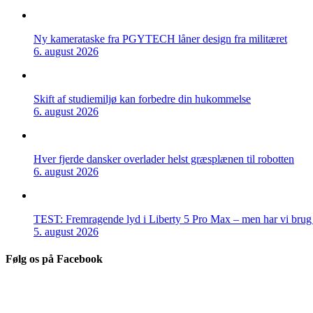
Ny kamerataske fra PGYTECH låner design fra militæret
6. august 2026
Skift af studiemiljø kan forbedre din hukommelse
6. august 2026
Hver fjerde dansker overlader helst græsplænen til robotten
6. august 2026
TEST: Fremragende lyd i Liberty 5 Pro Max – men har vi brug f
5. august 2026
Følg os på Facebook