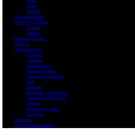
Gold
Silver
Bronze
Transportmidler
Feature og guides
Feature
Guides
Speakers Korner
Videoer
Alle kategorier
Gadgets
Tilbehør
Smartphones
Transportmidler
Gadgets til hjemmet
Spil
Laptops
Headsets og højttalere
Gadgets til køkkenet
Tablets
Kamera og video
Desktops
Business
Tjek bredbåndspriser