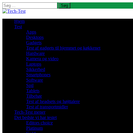
Søg
efter:
Hjem
Test
Apps
Desktops
Gadgets
Test af gadgets til hjemmet og køkkenet
Hardware
Kamera og video
Laptops
Sikkerhed
Smartphones
Software
Spil
Tablets
Tilbehør
Test af headsets og højttalere
Test af transportmidler
Tech-Test mener
Det bedste vi har testet
Editors choice
Platinum