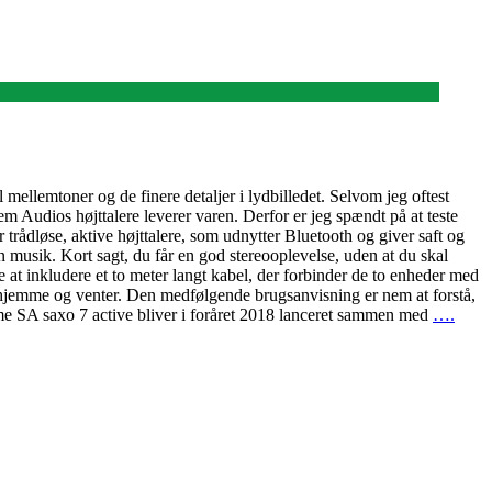
mellemtoner og de finere detaljer i lydbilledet. Selvom jeg oftest
ystem Audios højttalere leverer varen. Derfor er jeg spændt på at teste
 trådløse, aktive højttalere, som udnytter Bluetooth og giver saft og
din musik. Kort sagt, du får en god stereooplevelse, uden at du skal
e at inkludere et to meter langt kabel, der forbinder de to enheder med
derhjemme og venter. Den medfølgende brugsanvisning er nem at forstå,
mme SA saxo 7 active bliver i foråret 2018 lanceret sammen med
….