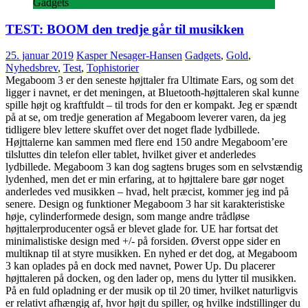
Gadgets
TEST: BOOM den tredje går til musikken
25. januar 2019
Kasper Nesager-Hansen
Gadgets
,
Gold
,
Nyhedsbrev
,
Test
,
Tophistorier
Megaboom 3 er den seneste højttaler fra Ultimate Ears, og som det
ligger i navnet, er det meningen, at Bluetooth-højttaleren skal kunne
spille højt og kraftfuldt – til trods for den er kompakt. Jeg er spændt
på at se, om tredje generation af Megaboom leverer varen, da jeg
tidligere blev lettere skuffet over det noget flade lydbillede.
Højttalerne kan sammen med flere end 150 andre Megaboom’ere
tilsluttes din telefon eller tablet, hvilket giver et anderledes
lydbillede. Megaboom 3 kan dog sagtens bruges som en selvstændig
lydenhed, men det er min erfaring, at to højttalere bare gør noget
anderledes ved musikken – hvad, helt præcist, kommer jeg ind på
senere. Design og funktioner Megaboom 3 har sit karakteristiske
høje, cylinderformede design, som mange andre trådløse
højttalerproducenter også er blevet glade for. UE har fortsat det
minimalistiske design med +/- på forsiden. Øverst oppe sider en
multiknap til at styre musikken. En nyhed er det dog, at Megaboom
3 kan oplades på en dock med navnet, Power Up. Du placerer
højttaleren på docken, og den lader op, mens du lytter til musikken.
På en fuld opladning er der musik op til 20 timer, hvilket naturligvis
er relativt afhængig af, hvor højt du spiller, og hvilke indstillinger du