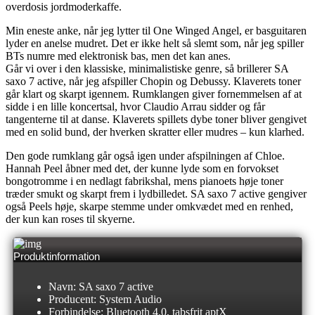
overdosis jordmoderkaffe.
Min eneste anke, når jeg lytter til One Winged Angel, er basguitaren
lyder en anelse mudret. Det er ikke helt så slemt som, når jeg spiller
BTs numre med elektronisk bas, men det kan anes.
Går vi over i den klassiske, minimalistiske genre, så brillerer SA
saxo 7 active, når jeg afspiller Chopin og Debussy. Klaverets toner
går klart og skarpt igennem. Rumklangen giver fornemmelsen af at
sidde i en lille koncertsal, hvor Claudio Arrau sidder og får
tangenterne til at danse. Klaverets spillets dybe toner bliver gengivet
med en solid bund, der hverken skratter eller mudres – kun klarhed.
Den gode rumklang går også igen under afspilningen af Chloe.
Hannah Peel åbner med det, der kunne lyde som en forvokset
bongotromme i en nedlagt fabrikshal, mens pianoets høje toner
træder smukt og skarpt frem i lydbilledet. SA saxo 7 active gengiver
også Peels høje, skarpe stemme under omkvædet med en renhed,
der kun kan roses til skyerne.
Produktinformation
Navn: SA saxo 7 active
Producent: System Audio
Forbindelse: Bluetooth 4.0, tabsfrit aptX