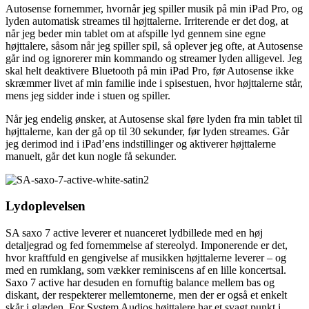
Autosense fornemmer, hvornår jeg spiller musik på min iPad Pro, og
lyden automatisk streames til højttalerne. Irriterende er det dog, at
når jeg beder min tablet om at afspille lyd gennem sine egne
højttalere, såsom når jeg spiller spil, så oplever jeg ofte, at Autosense
går ind og ignorerer min kommando og streamer lyden alligevel. Jeg
skal helt deaktivere Bluetooth på min iPad Pro, før Autosense ikke
skræmmer livet af min familie inde i spisestuen, hvor højttalerne står,
mens jeg sidder inde i stuen og spiller.
Når jeg endelig ønsker, at Autosense skal føre lyden fra min tablet til
højttalerne, kan der gå op til 30 sekunder, før lyden streames. Går
jeg derimod ind i iPad’ens indstillinger og aktiverer højttalerne
manuelt, går det kun nogle få sekunder.
Lydoplevelsen
SA saxo 7 active leverer et nuanceret lydbillede med en høj
detaljegrad og fed fornemmelse af stereolyd. Imponerende er det,
hvor kraftfuld en gengivelse af musikken højttalerne leverer – og
med en rumklang, som vækker reminiscens af en lille koncertsal.
Saxo 7 active har desuden en fornuftig balance mellem bas og
diskant, der respekterer mellemtonerne, men der er også et enkelt
skår i glæden. For System Audios højttalere har et svagt punkt i