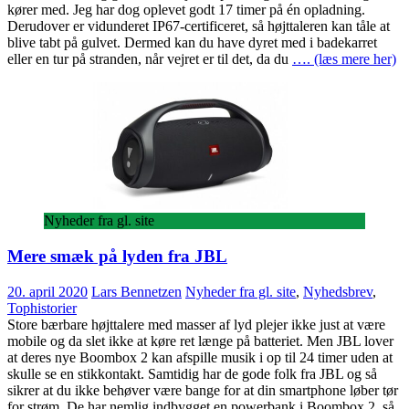
kører med. Jeg har dog oplevet godt 17 timer på én opladning.
Derudover er vidunderet IP67-certificeret, så højttaleren kan tåle at
blive tabt på gulvet. Dermed kan du have dyret med i badekarret
eller en tur på stranden, når vejret er til det, da du
…. (læs mere her)
Nyheder fra gl. site
Mere smæk på lyden fra JBL
20. april 2020
Lars Bennetzen
Nyheder fra gl. site
,
Nyhedsbrev
,
Tophistorier
Store bærbare højttalere med masser af lyd plejer ikke just at være
mobile og da slet ikke at køre ret længe på batteriet. Men JBL lover
at deres nye Boombox 2 kan afspille musik i op til 24 timer uden at
skulle se en stikkontakt. Samtidig har de gode folk fra JBL og så
sikrer at du ikke behøver være bange for at din smartphone løber tør
for strøm. De har nemlig indbygget en powerbank i Boombox 2, så