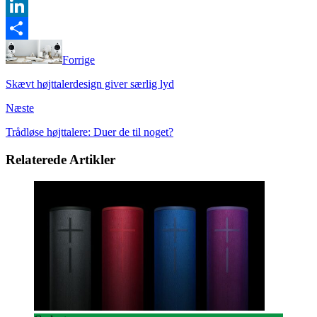
Twitter
LinkedIn
Share
Forrige
Skævt højttalerdesign giver særlig lyd
Næste
Trådløse højttalere: Duer de til noget?
Relaterede Artikler