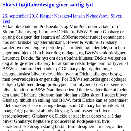
Skævt højttalerdesign giver særlig lyd
26. september 2018
Kasper Nesager-Hansen
Nyhedsbrev
,
Silver
,
Test
Vi kan ikke tale om Podspeakers og MiniPod, uden vi taler om
Simon Ghahary og Laurence Dickie fra B&W. Simon Ghahary er
en ung designer, der i starten af 1990erne roder rundt i containerne
hos den britiske højttalerfabrikant, Bower & Wilkins. Ghahary
samler over en længere periode på skrottede højttalerdele, som han
tager med hjem. Han bliver dog opdaget, og B&Ws seniordesigner,
Laurence Dickie, får nys om den ubudne klunser. Dickie vælger en
dag at følge efter Ghahary for at kunne retsforfølge ham for tyveri af
B&Ws ejendom. Det banker på Ghaharys dør, og den unge
designentusiast bliver overvældet over, at Dickie aflægger besøg,
men overvældelsen er gensidig. For B&Ws seniordesigner opdager
et hjem fyldt med designprototyper – prototyper af det, der senere
bliver kendt som B&W Nautilus-serien. Dickie vælger ikke at melde
den unge Ghahary, eftersom han blot har stjålet skrot. I stedet bliver
Ghahary tilbudt en stilling hos B&W, fordi Dickie kan se potentialet
i det karakteristiske muslingedesign, som Ghahary har udviklet. Et
mangeårigt partnerskab udvikles, og Nautilus-serien bliver
verdensberømt. Ghahary og Dickie er gået hver deres veje. I dag
bliver Ghaharys højttalere produceret af Podspeakers, hvis
karakteristiske design stadig består, fordi designeren mener, at den