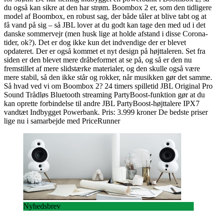
du også kan sikre at den har strøm. Boombox 2 er, som den tidligere
model af Boombox, en robust sag, der både tåler at blive tabt og at
få vand på sig – så JBL lover at du godt kan tage den med ud i det
danske sommervejr (men husk lige at holde afstand i disse Corona-
tider, ok?). Det er dog ikke kun det indvendige der er blevet
opdateret. Der er også kommet et nyt design på højttaleren. Set fra
siden er den blevet mere dråbeformet at se på, og så er den nu
fremstillet af mere slidstærke materialer, og den skulle også være
mere stabil, så den ikke står og rokker, når musikken gør det samme.
Så hvad ved vi om Boombox 2? 24 timers spilletid JBL Original Pro
Sound Trådløs Bluetooth streaming PartyBoost-funktion gør at du
kan oprette forbindelse til andre JBL PartyBoost-højttalere IPX7
vandtæt Indbygget Powerbank. Pris: 3.999 kroner De bedste priser
lige nu i samarbejde med PriceRunner
Nyhedsbrev