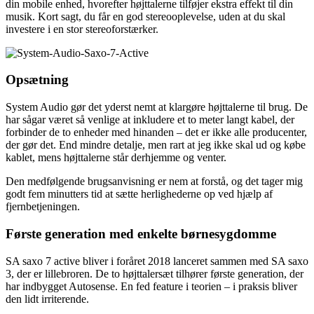
din mobile enhed, hvorefter højttalerne tilføjer ekstra effekt til din
musik. Kort sagt, du får en god stereooplevelse, uden at du skal
investere i en stor stereoforstærker.
Opsætning
System Audio gør det yderst nemt at klargøre højttalerne til brug. De
har sågar været så venlige at inkludere et to meter langt kabel, der
forbinder de to enheder med hinanden – det er ikke alle producenter,
der gør det. End mindre detalje, men rart at jeg ikke skal ud og købe
kablet, mens højttalerne står derhjemme og venter.
Den medfølgende brugsanvisning er nem at forstå, og det tager mig
godt fem minutters tid at sætte herlighederne op ved hjælp af
fjernbetjeningen.
Første generation med enkelte børnesygdomme
SA saxo 7 active bliver i foråret 2018 lanceret sammen med SA saxo
3, der er lillebroren. De to højttalersæt tilhører første generation, der
har indbygget Autosense. En fed feature i teorien – i praksis bliver
den lidt irriterende.