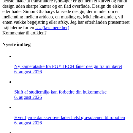
bedste måde at transmittere lydbølger er gennem et kurvet og rundt
design uden skarpe kanter og en flad overflade. Design du elsker
eller hader Simon Ghaharys kurvede design, der minder om en
mellemting mellem artdeco, en musling og Michelin-manden, vil
enten vække begejstring eller afsky. Jeg har efterhånden præsenteret
højttalerne for en
…. (læs mere her)
Kommentar til artiklen?
Nyeste indlæg
Ny kamerataske fra PGYTECH låner design fra militæret
6. august 2026
Skift af studiemiljø kan forbedre din hukommelse
6. august 2026
Hver fjerde dansker overlader helst græsplænen til robotten
6. august 2026