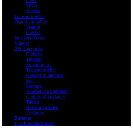
Gold
Silver
Bronze
Transportmidler
Feature og guides
Feature
Guides
Speakers Korner
Videoer
Alle kategorier
Gadgets
Tilbehør
Smartphones
Transportmidler
Gadgets til hjemmet
Spil
Laptops
Headsets og højttalere
Gadgets til køkkenet
Tablets
Kamera og video
Desktops
Business
Tjek bredbåndspriser