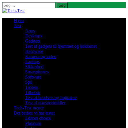
Søg
efter:
Hjem
Test
Apps
Desktops
Gadgets
Test af gadgets til hjemmet og køkkenet
Hardware
Kamera og video
Laptops
Sikkerhed
Smartphones
Software
Spil
Tablets
Tilbehør
Test af headsets og højttalere
Test af transportmidler
Tech-Test mener
Det bedste vi har testet
Editors choice
Platinum