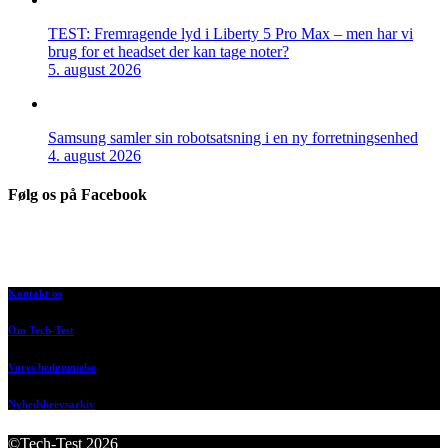
TEST: Fremragende lyd i Liberty 5 Pro Max – men har vi
brug for et headset der kan tage noter?
5. august 2026
Samsung samler sin robotsatsning i en ny forretningsenhed
4. august 2026
Følg os på Facebook
Kontakt os
Om Tech-Test
Vores bedømmelse
Nyhedsbrevsarkiv
©Tech-Test 2026