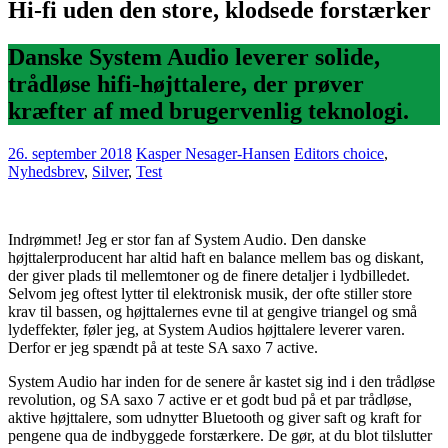
Hi-fi uden den store, klodsede forstærker
Danske System Audio leverer solide,
trådløse hifi-højttalere, der prøver
kræfter af med brugervenlig teknologi.
26. september 2018
Kasper Nesager-Hansen
Editors choice
,
Nyhedsbrev
,
Silver
,
Test
Indrømmet! Jeg er stor fan af System Audio. Den danske
højttalerproducent har altid haft en balance mellem bas og diskant,
der giver plads til mellemtoner og de finere detaljer i lydbilledet.
Selvom jeg oftest lytter til elektronisk musik, der ofte stiller store
krav til bassen, og højttalernes evne til at gengive triangel og små
lydeffekter, føler jeg, at System Audios højttalere leverer varen.
Derfor er jeg spændt på at teste SA saxo 7 active.
System Audio har inden for de senere år kastet sig ind i den trådløse
revolution, og SA saxo 7 active er et godt bud på et par trådløse,
aktive højttalere, som udnytter Bluetooth og giver saft og kraft for
pengene qua de indbyggede forstærkere. De gør, at du blot tilslutter