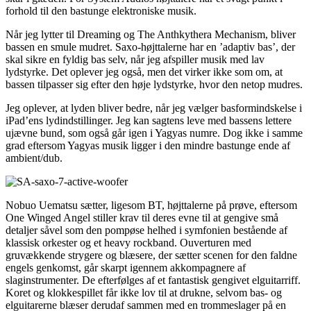
forhold til den bastunge elektroniske musik.
Når jeg lytter til Dreaming og The Anthkythera Mechanism, bliver
bassen en smule mudret. Saxo-højttalerne har en ’adaptiv bas’, der
skal sikre en fyldig bas selv, når jeg afspiller musik med lav
lydstyrke. Det oplever jeg også, men det virker ikke som om, at
bassen tilpasser sig efter den høje lydstyrke, hvor den netop mudres.
Jeg oplever, at lyden bliver bedre, når jeg vælger basformindskelse i
iPad’ens lydindstillinger. Jeg kan sagtens leve med bassens lettere
ujævne bund, som også går igen i Yagyas numre. Dog ikke i samme
grad eftersom Yagyas musik ligger i den mindre bastunge ende af
ambient/dub.
Nobuo Uematsu sætter, ligesom BT, højttalerne på prøve, eftersom
One Winged Angel stiller krav til deres evne til at gengive små
detaljer såvel som den pompøse helhed i symfonien bestående af
klassisk orkester og et heavy rockband. Ouverturen med
gruvækkende strygere og blæsere, der sætter scenen for den faldne
engels genkomst, går skarpt igennem akkompagnere af
slaginstrumenter. De efterfølges af et fantastisk gengivet elguitarriff.
Koret og klokkespillet får ikke lov til at drukne, selvom bas- og
elguitarerne blæser derudaf sammen med en trommeslager på en