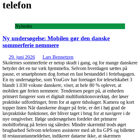
telefon
Nyheder
Ny undersøgelse: Mobilen gør den danske
sommerferie nemmere
29. juni 2026
Lars Bennetzen
Skolernes sommerferie er netop skudt i gang, og for mange danskere
betyder det en tur væk hjemmefra. Selvom hverdagen sættes på
pause, er smartphonen dog fortsat en fast bestanddel i feriebagagen.
En ny undersøgelse, som YouGov har foretaget for teleselskabet 3
blandt 1.030 voksne danskere, viser, at hele 80 % oplever, at
mobilen gør ferien nemmere. Tendensen peger på, at enheden
primært fungerer som et digitalt multifunktionsværktøj, der løser
praktiske udfordringer, frem for at agere tidssluger. Kamera og kort
topper listen Når danskerne drager på ferie, er det i høj grad de
lavpraktiske funktioner, der bliver taget i brug for at navigere i de
nye omgivelser. Ifølge undersøgelsen fordeler det primære
mobilforbrug på ferien sig således: Mindre skærmtid trods øget
brugbarhed Selvom telefonen assisterer med alt fra GPS og billetter
til restaurantanmeldelser, indikerer dataene ikke, at skærmen