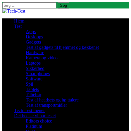
Søg
efter:
Hjem
Test
Apps
Desktops
Gadgets
Test af gadgets til hjemmet og køkkenet
Hardware
Kamera og video
Laptops
Sikkerhed
Smartphones
Software
Spil
Tablets
Tilbehør
Test af headsets og højttalere
Test af transportmidler
Tech-Test mener
Det bedste vi har testet
Editors choice
Platinum