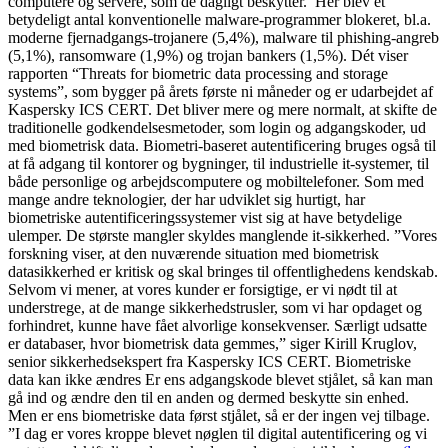
computere og servere, som de dagligt beskytter. Her blev et
betydeligt antal konventionelle malware-programmer blokeret, bl.a.
moderne fjernadgangs-trojanere (5,4%), malware til phishing-angreb
(5,1%), ransomware (1,9%) og trojan bankers (1,5%). Dét viser
rapporten “Threats for biometric data processing and storage
systems”, som bygger på årets første ni måneder og er udarbejdet af
Kaspersky ICS CERT. Det bliver mere og mere normalt, at skifte de
traditionelle godkendelsesmetoder, som login og adgangskoder, ud
med biometrisk data. Biometri-baseret autentificering bruges også til
at få adgang til kontorer og bygninger, til industrielle it-systemer, til
både personlige og arbejdscomputere og mobiltelefoner. Som med
mange andre teknologier, der har udviklet sig hurtigt, har
biometriske autentificeringssystemer vist sig at have betydelige
ulemper. De største mangler skyldes manglende it-sikkerhed. ”Vores
forskning viser, at den nuværende situation med biometrisk
datasikkerhed er kritisk og skal bringes til offentlighedens kendskab.
Selvom vi mener, at vores kunder er forsigtige, er vi nødt til at
understrege, at de mange sikkerhedstrusler, som vi har opdaget og
forhindret, kunne have fået alvorlige konsekvenser. Særligt udsatte
er databaser, hvor biometrisk data gemmes,” siger Kirill Kruglov,
senior sikkerhedsekspert fra Kaspersky ICS CERT. Biometriske
data kan ikke ændres Er ens adgangskode blevet stjålet, så kan man
gå ind og ændre den til en anden og dermed beskytte sin enhed.
Men er ens biometriske data først stjålet, så er der ingen vej tilbage.
”I dag er vores kroppe blevet nøglen til digital autentificering og vi