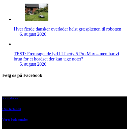
Hver fjerde dansker overlader helst græsplænen til robotten
6. august 2026
TEST: Fremragende lyd i Liberty 5 Pro Max – men har vi
brug for et headset der kan tage noter?
5. august 2026
Følg os på Facebook
Kontakt os
Om Tech-Test
Vores bedømmelse