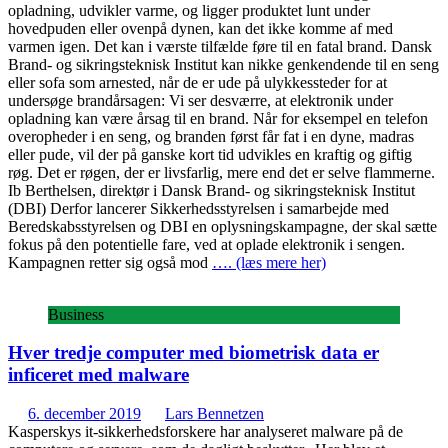
opladning, udvikler varme, og ligger produktet lunt under
hovedpuden eller ovenpå dynen, kan det ikke komme af med
varmen igen. Det kan i værste tilfælde føre til en fatal brand. Dansk
Brand- og sikringsteknisk Institut kan nikke genkendende til en seng
eller sofa som arnested, når de er ude på ulykkessteder for at
undersøge brandårsagen: Vi ser desværre, at elektronik under
opladning kan være årsag til en brand. Når for eksempel en telefon
overopheder i en seng, og branden først får fat i en dyne, madras
eller pude, vil der på ganske kort tid udvikles en kraftig og giftig
røg. Det er røgen, der er livsfarlig, mere end det er selve flammerne.
Ib Berthelsen, direktør i Dansk Brand- og sikringsteknisk Institut
(DBI) Derfor lancerer Sikkerhedsstyrelsen i samarbejde med
Beredskabsstyrelsen og DBI en oplysningskampagne, der skal sætte
fokus på den potentielle fare, ved at oplade elektronik i sengen.
Kampagnen retter sig også mod
…. (læs mere her)
Business
Hver tredje computer med biometrisk data er
inficeret med malware
6. december 2019
Lars Bennetzen
Kasperskys it-sikkerhedsforskere har analyseret malware på de