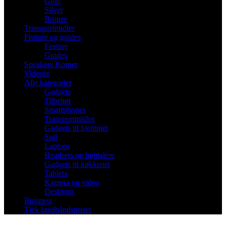
Gold
Silver
Bronze
Transportmidler
Feature og guides
Feature
Guides
Speakers Korner
Videoer
Alle kategorier
Gadgets
Tilbehør
Smartphones
Transportmidler
Gadgets til hjemmet
Spil
Laptops
Headsets og højttalere
Gadgets til køkkenet
Tablets
Kamera og video
Desktops
Business
Tjek bredbåndspriser