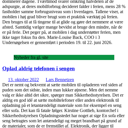
dominerer dagene. Tværtimod svarer omkring halvdelen af de
adspurgte, at deres mobilforbrug decideret falder i ferien, mens 28 %
fastholder samme forbrugsniveau som i hverdagen. Tallene viser, at
mobilen i høj grad bliver brugt som et praktisk værktøj på ferien.
Den bruges til at få tingene til at glide og gøre det nemmere at være
afsted. Samtidig vælger mange bevidst at bruge den mindre, når de
er på ferie. Det peger på, at mobilen i dag understøtter ferien, men
ikke tager fokus fra den. Marie-Louise Back, COO i 3
Undersøgelsen er gennemført i perioden 19. til 22. juni 2026.
Nyheder fra gl. site
Oplad aldrig telefonen i sengen
13. oktober 2022
Lars Bennetzen
Det er nemt og bekvemt at sætte mobilen til opladeren ved siden af
puden som det sidste, inden man lukker øjnene. Men det nemme
valg er ikke altid det sikre, spørger man Sikkerhedsstyrelsen. Det er
aldrig en god idé at sætte mobiltelefoner eller anden elektronik til
opladning på et letantændeligt materiale som for eksempel en seng
eller sofa. Det kan få fatale følger. Kirstine Gottlieb, kontorchef i
Sikkerhedsstyrelsen Opladningsstedet har noget at sige En sofa eller
seng betragtes som let antændeligt og meget brandbart på grund af
de materialer, som de er fremstillet af. Elektronik, der ligger til