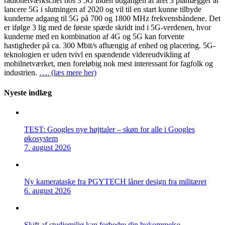
radionetværkschef hos 3 5G inden udgangen af året 3 planlægger at
lancere 5G i slutningen af 2020 og vil til en start kunne tilbyde
kunderne adgang til 5G på 700 og 1800 MHz frekvensbåndene. Det
er ifølge 3 lig med de første spæde skridt ind i 5G-verdenen, hvor
kunderne med en kombination af 4G og 5G kan forvente
hastigheder på ca. 300 Mbit/s afhængig af enhed og placering. 5G-
teknologien er uden tvivl en spændende videreudvikling af
mobilnetværket, men foreløbig nok mest interessant for fagfolk og
industrien.
…. (læs mere her)
Nyeste indlæg
TEST: Googles nye højttaler – skøn for alle i Googles
økosystem
7. august 2026
Ny kamerataske fra PGYTECH låner design fra militæret
6. august 2026
Skift af studiemiljø kan forbedre din hukommelse