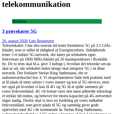
telekommunikation
Business
3 prøvekører 5G
20. august 2020
Lars Bennetzen
Teleselskabet 3 har den seneste tid testet fremtidens 5G på 3,5 GHz-
båndet, som er stillet til rådighed af Energistyrelsen. Sideløbende
tester 3 et lukket 5G-netværk, der kører på selskabets egne
frekvenser på 1800 MHz-båndet på 20 mastepositioner i Roskilde
by. De to tests skal bl.a. give 3 indsigt i, hvordan det tekniske set-up
skal se ud, når selskabet inden længe skal integrere 5G i sit åbne
netværk. Det forklarer Stefan Ring Støhrmann, der er
radionetværkschef hos 3: Vi eksperimenterer både helt praktisk med
at få plads til mere udstyr i vores master og test af 5G-devices, men
ser også på hvordan vi kan få 4G og 5G til at spille sammen på
vores frekvensbånd. 4G vil fortsat være den mest udbredte teknologi
et stykke tid endnu, og behovet for ekstra kapacitet på 4G-netværket
stiger stadig. Derfor skal vi lave en fordeling på vores indkøbte
frekvensbånd, som giver plads til 5G og samtidig giver gode
oplevelser med 4G i de kommende år. Stefan Ring Støhrmann,