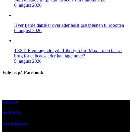
6. august 2026
Hver fjerde dansker overlader helst græsplænen til robotten
6. august 2026
TEST: Fremragende lyd i Liberty 5 Pro Max – men har vi
brug for et headset der kan tage noter?
5. august 2026
Følg os på Facebook
Kontakt os
Om Tech-Test
Vores bedømmelse