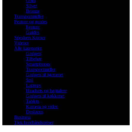
Gold
Silver
Bronze
Transportmidler
Feature og guides
Feature
Guides
Speakers Korner
Videoer
Alle kategorier
Gadgets
Tilbehør
Smartphones
Transportmidler
Gadgets til hjemmet
Spil
Laptops
Headsets og højttalere
Gadgets til køkkenet
Tablets
Kamera og video
Desktops
Business
Tjek bredbåndspriser