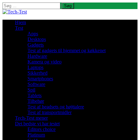
Søg
efter:
Hjem
Test
Apps
Desktops
Gadgets
Test af gadgets til hjemmet og køkkenet
Hardware
Kamera og video
Laptops
Sikkerhed
Smartphones
Software
Spil
Tablets
Tilbehør
Test af headsets og højttalere
Test af transportmidler
Tech-Test mener
Det bedste vi har testet
Editors choice
Platinum