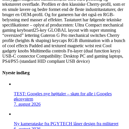
tekstureret overflade. Profilen er den klassiske Cherry-profil, som er
en smule lavere og bedre formet end de fleste industritastaturer, der
bruger en OEM-profil. Og for gameren har det også en RGB-
belysning med masser af effekter. Tastaturet har følgende tekniske
specifikationer – oplyst af producenten: Ultra Compact mechanical
gaming keyboard25-key GLOBAL layout with super stunning
“oversized” lettering Gateron G Pro mechanical switches Cherry
profile (heights & shaping) keycaps RGB illumination with a bunch
of cool effects Padded and textured magnetic wrist rest Cool
gadgety knobs Multimedia controls Fn-layer (dual function keys)
USB-C connector Compatibility: Desktop PC and gaming laptops,
PS4/PS5 (standard HID compliant USB device)
Nyeste indlæg
TEST: Googles nye højttaler – skøn for alle i Googles
økosystem
7. august 2026
Ny kamerataske fra PGYTECH låner design fra militæret
6. august 2026