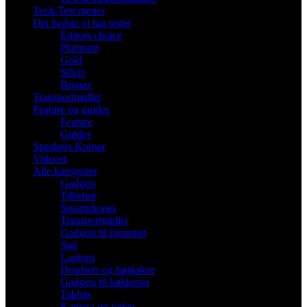
Tech-Test mener
Det bedste vi har testet
Editors choice
Platinum
Gold
Silver
Bronze
Transportmidler
Feature og guides
Feature
Guides
Speakers Korner
Videoer
Alle kategorier
Gadgets
Tilbehør
Smartphones
Transportmidler
Gadgets til hjemmet
Spil
Laptops
Headsets og højttalere
Gadgets til køkkenet
Tablets
Kamera og video