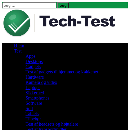
Søg
efter:
Hjem
Test
Apps
Desktops
Gadgets
Test af gadgets til hjemmet og køkkenet
Hardware
Kamera og video
Laptops
Sikkerhed
Smartphones
Software
Spil
Tablets
Tilbehør
Test af headsets og højttalere
Test af transportmidler