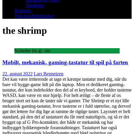
Desktops
Business
Tjek bredbåndspriser
the shrimp
Nyheder fra gl. site
Mobilt, mekanisk, gaming-tastatur til spil på farten
22. august 2022
Lars Bennetzen
Det kan være irriterende at tage et kæmpe tastatur med dig, når du
bare vil hygge-game lidt på din laptop. Men et dedikeret gaming-
tastatur, der kun indeholder den del af et keybord, der holder tasterne
WASD, kan være en stor hjælp. For helt ærligt – de fleste af os
bruger stort set kun de taster når vi gamer. The Shrimp er et nyt lille
mekanisk gaming-tastatur, hvor tasterne er i fuld størrelse, og derved
gør det lettere for dig lige at ramme de rigtige taster. Layoutet er helt
standard, på den del af tastaturet du får med naturligvis, og så er det
bygget op af G Pro-kontakter, der både er mekanisk og har
indbygget lyddæmpende foranstaltninger. Tastaturet har også
indbygget magnetisk håndledsstøtte med blød polstring og