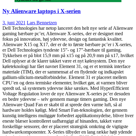
Ny Alienware laptops i X-serien
3. juni 2021
Lars Bennetzen
Dell Technologies har netop lanceret den helt nye serie af Alienware
gaming bærbare pc’er, Alienware X-series, der er designet med
fokus på innovation, høj ydeevne, design og fantastisk kvalitet.
Alienware X15 og X17, der er de to første bærbare pc’er i X-series,
er Dell Technologies tyndeste 15”- og 17”-bærbare til gaming.
Tykkelsen er på blot 15,9 mm på x15 og på 20,9 mm på x17, hvilket
Dell oplyser at de klarer takket være et nyt kølesystem. Den nye
køleteknologi har fået navnet Element 31, og er et termisk interface
materiale (TIM), der er sammensat af en flydende og indkapslet
gallium-silicium-metalforbindelse. Element 31 er placeret mellem
CPU’en og dens termiske elementer, hvilket gør, at varmen bliver
spredt ud, så systemets ydeevne ikke sænkes. Med HyperEfficient
Voltage Regulation lover de nye Alienware X-series pc’er desuden
en bedre ydeevne – selv gennem mange timers gaming. Den nye
Alienware Quad Fan er skabt til at sprede den varme luft, så al
hardware holdes køligt. Med Smart Fan-teknologien, der gennem
kunstig intelligens muliggør forbedret applikationsydelse, bliver hver
eneste blæser kontrolleret uafhængigt af hinanden, takket være
forskellige sensorer, der er placeret strategisk omkring de vigtigste
hardwarekomponenter. X-Series tilbyder en lang række højt ydende