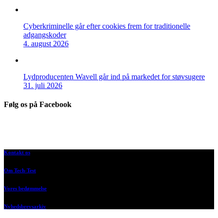
Cyberkriminelle går efter cookies frem for traditionelle
adgangskoder
4. august 2026
Lydproducenten Wavell går ind på markedet for støvsugere
31. juli 2026
Følg os på Facebook
Kontakt os
Om Tech-Test
Vores bedømmelse
Nyhedsbrevsarkiv