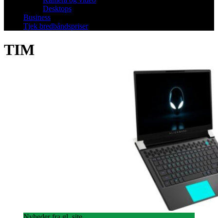
Desktops
Business
Tjek bredbåndspriser
TIM
Nyheder fra gl. site