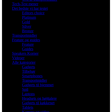
Tech-Test mener
Det bedste vi har testet
Editors choice
Platinum
Gold
Silver
Bronze
Transportmidler
Feature og guides
Feature
Guides
Speakers Korner
Videoer
Alle kategorier
Gadgets
Tilbehør
Smartphones
Transportmidler
Gadgets til hjemmet
Spil
Laptops
Headsets og højttalere
Gadgets til køkkenet
Tablets
Kamera og video