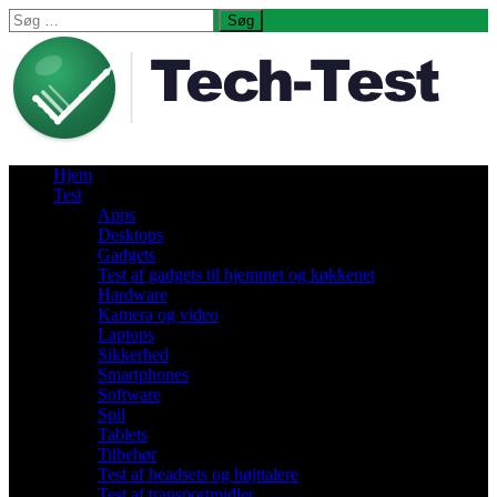
Søg
efter:
Hjem
Test
Apps
Desktops
Gadgets
Test af gadgets til hjemmet og køkkenet
Hardware
Kamera og video
Laptops
Sikkerhed
Smartphones
Software
Spil
Tablets
Tilbehør
Test af headsets og højttalere
Test af transportmidler