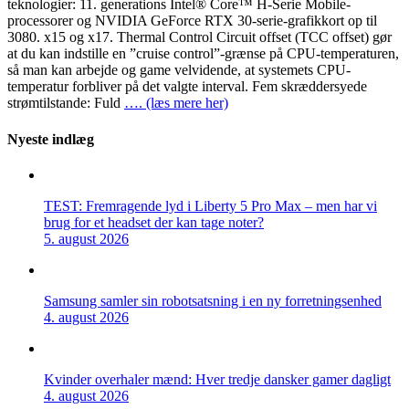
teknologier: 11. generations Intel® Core™ H-Serie Mobile-
processorer og NVIDIA GeForce RTX 30-serie-grafikkort op til
3080. x15 og x17. Thermal Control Circuit offset (TCC offset) gør
at du kan indstille en ”cruise control”-grænse på CPU-temperaturen,
så man kan arbejde og game velvidende, at systemets CPU-
temperatur forbliver på det valgte interval. Fem skræddersyede
strømtilstande: Fuld
…. (læs mere her)
Nyeste indlæg
TEST: Fremragende lyd i Liberty 5 Pro Max – men har vi
brug for et headset der kan tage noter?
5. august 2026
Samsung samler sin robotsatsning i en ny forretningsenhed
4. august 2026
Kvinder overhaler mænd: Hver tredje dansker gamer dagligt
4. august 2026