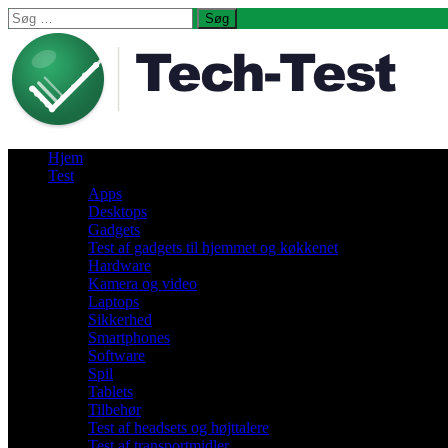
Søg
efter:
Hjem
Test
Apps
Desktops
Gadgets
Test af gadgets til hjemmet og køkkenet
Hardware
Kamera og video
Laptops
Sikkerhed
Smartphones
Software
Spil
Tablets
Tilbehør
Test af headsets og højttalere
Test af transportmidler