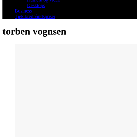
Desktops
Business
Tjek bredbåndspriser
torben vognsen