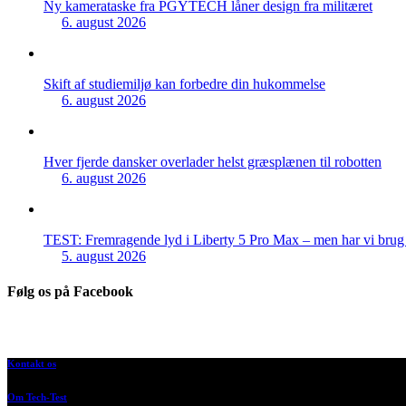
Ny kamerataske fra PGYTECH låner design fra militæret
6. august 2026
Skift af studiemiljø kan forbedre din hukommelse
6. august 2026
Hver fjerde dansker overlader helst græsplænen til robotten
6. august 2026
TEST: Fremragende lyd i Liberty 5 Pro Max – men har vi brug f
5. august 2026
Følg os på Facebook
Kontakt os
Om Tech-Test