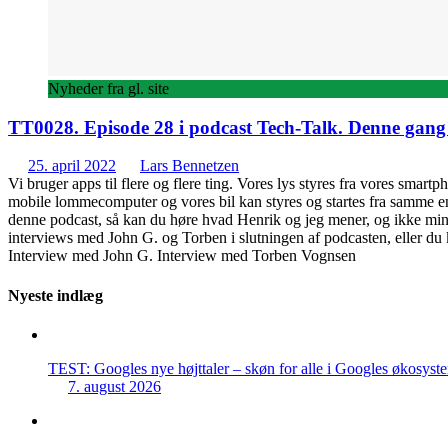
Nyheder fra gl. site
TT0028. Episode 28 i podcast Tech-Talk. Denne gang
25. april 2022
Lars Bennetzen
Vi bruger apps til flere og flere ting. Vores lys styres fra vores smart
mobile lommecomputer og vores bil kan styres og startes fra samme enhe
denne podcast, så kan du høre hvad Henrik og jeg mener, og ikke min
interviews med John G. og Torben i slutningen af podcasten, eller du 
Interview med John G. Interview med Torben Vognsen
Nyeste indlæg
TEST: Googles nye højttaler – skøn for alle i Googles økosyst
7. august 2026