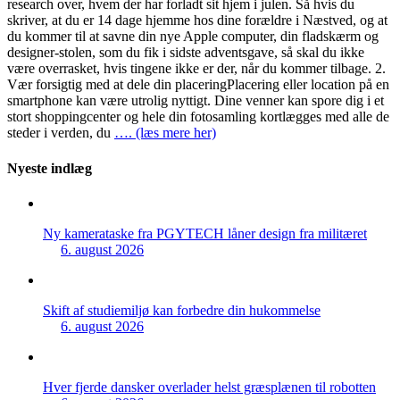
research over, hvem der har forladt sit hjem i julen. Så hvis du
skriver, at du er 14 dage hjemme hos dine forældre i Næstved, og at
du kommer til at savne din nye Apple computer, din fladskærm og
designer-stolen, som du fik i sidste adventsgave, så skal du ikke
være overrasket, hvis tingene ikke er der, når du kommer tilbage. 2.
Vær forsigtig med at dele din placeringPlacering eller location på en
smartphone kan være utrolig nyttigt. Dine venner kan spore dig i et
stort shoppingcenter og hele din fotosamling kortlægges med alle de
steder i verden, du
…. (læs mere her)
Nyeste indlæg
Ny kamerataske fra PGYTECH låner design fra militæret
6. august 2026
Skift af studiemiljø kan forbedre din hukommelse
6. august 2026
Hver fjerde dansker overlader helst græsplænen til robotten