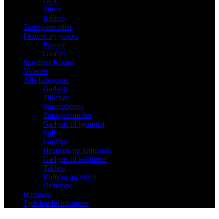
Gold
Silver
Bronze
Transportmidler
Feature og guides
Feature
Guides
Speakers Korner
Videoer
Alle kategorier
Gadgets
Tilbehør
Smartphones
Transportmidler
Gadgets til hjemmet
Spil
Laptops
Headsets og højttalere
Gadgets til køkkenet
Tablets
Kamera og video
Desktops
Business
Tjek bredbåndspriser