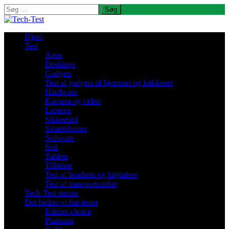
Søg
efter:
Hjem
Test
Apps
Desktops
Gadgets
Test af gadgets til hjemmet og køkkenet
Hardware
Kamera og video
Laptops
Sikkerhed
Smartphones
Software
Spil
Tablets
Tilbehør
Test af headsets og højttalere
Test af transportmidler
Tech-Test mener
Det bedste vi har testet
Editors choice
Platinum