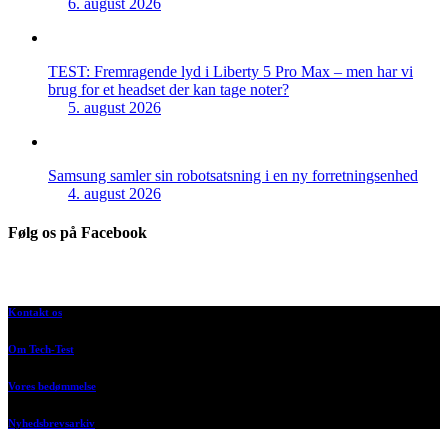
6. august 2026
TEST: Fremragende lyd i Liberty 5 Pro Max – men har vi
brug for et headset der kan tage noter?
5. august 2026
Samsung samler sin robotsatsning i en ny forretningsenhed
4. august 2026
Følg os på Facebook
Kontakt os
Om Tech-Test
Vores bedømmelse
Nyhedsbrevsarkiv