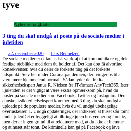
tyve
Nyheder fra gl. site
3 ting du skal undgå at poste på de sociale medier i
juletiden
22. december 2020
Lars Bennetzen
De sociale medier er et fantastisk værktøj til at kommunikere og dele
festlige øjeblikke med dem du holder af. Det kan dog få alvorlige
konsekvenser, hvis du deler de forkerte ting på det forkerte
tidspunkt. Selv her under Corona-pandemien, der tvinger os til at
være mere hjemme end normalt. Sådan lyder det fra it-
sikkerhedsekspert Janus R. Nielsen fra IT-firmaet AnyTech365. Især
i juletiden er det vigtigt at være ekstra opmærksom på, hvad du
poster på sociale medier som Facebook, Twitter og Instagram. Den
danske it-sikkerhedsekspert kommer med 3 ting, du skal undgå at
uploade på de populære medier, hvis du vil undgå ubehagelige
overraskelser. 1. Undgå opdateringer, der indikerer, at huset står tomt
under julenDet er hyggeligt at tilbringe julen hos venner og familie,
men der er ingen grund til at reklamere med, at du ikke er hjemme
og at huset står tomt. De kriminelle kan gå på Facebook og lave