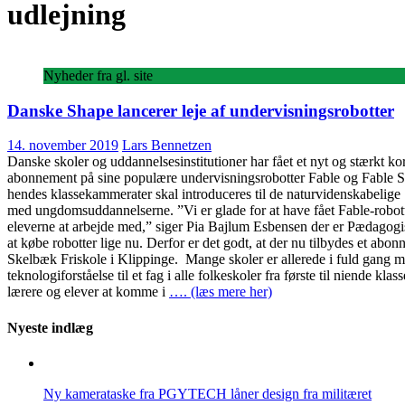
udlejning
Nyheder fra gl. site
Danske Shape lancerer leje af undervisningsrobotter
14. november 2019
Lars Bennetzen
Danske skoler og uddannelsesinstitutioner har fået et nyt og stærkt k
abonnement på sine populære undervisningsrobotter Fable og Fable Spin.
hendes klassekammerater skal introduceres til de naturvidenskabelige
med ungdomsuddannelserne. ”Vi er glade for at have fået Fable-robott
eleverne at arbejde med,” siger Pia Bajlum Esbensen der er Pædagogis
at købe robotter lige nu. Derfor er det godt, at der nu tilbydes et abo
Skelbæk Friskole i Klippinge. Mange skoler er allerede i fuld gang med 
teknologiforståelse til et fag i alle folkeskoler fra første til niende
lærere og elever at komme i
…. (læs mere her)
Nyeste indlæg
Ny kamerataske fra PGYTECH låner design fra militæret