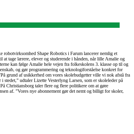
nske robotvirksomhed Shape Robotics i Farum lancerer nemlig et
 at tage lærere, elever og studerende i hånden, når lille Amalie og
ne kan følge Amalie hele vejen fra folkeskolens 3. klasse op til og
idenskab, og gør programmering og teknologiforståelse konkret for
På grund af usikkerhed om vores skolebudgetter ville vi nok afstå fra
 i stedet,” udtaler Lizette Vesterlyng Larsen, som er skoleleder på
å Christiansborg taler flere og flere politikere om at gøre
ensen af. ”Vores nye abonnement gør det nemt og billigt for skoler,