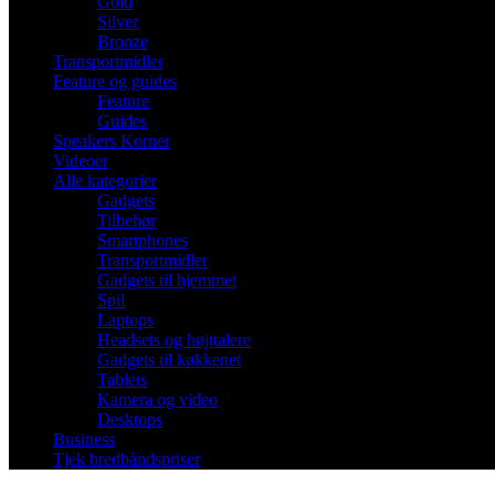
Gold
Silver
Bronze
Transportmidler
Feature og guides
Feature
Guides
Speakers Korner
Videoer
Alle kategorier
Gadgets
Tilbehør
Smartphones
Transportmidler
Gadgets til hjemmet
Spil
Laptops
Headsets og højttalere
Gadgets til køkkenet
Tablets
Kamera og video
Desktops
Business
Tjek bredbåndspriser