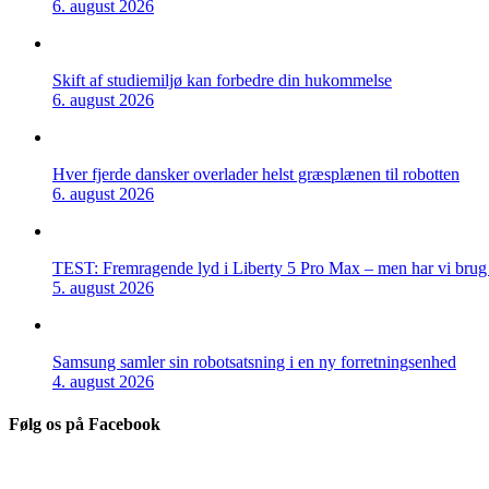
6. august 2026
Skift af studiemiljø kan forbedre din hukommelse
6. august 2026
Hver fjerde dansker overlader helst græsplænen til robotten
6. august 2026
TEST: Fremragende lyd i Liberty 5 Pro Max – men har vi brug f
5. august 2026
Samsung samler sin robotsatsning i en ny forretningsenhed
4. august 2026
Følg os på Facebook