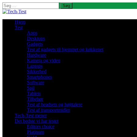
Søg
efter:
Hjem
Test
Apps
Desktops
Gadgets
Test af gadgets til hjemmet og køkkenet
Hardware
Kamera og video
Laptops
Sikkerhed
Smartphones
Software
Spil
Tablets
Tilbehør
Test af headsets og højttalere
Test af transportmidler
Tech-Test mener
Det bedste vi har testet
Editors choice
Platinum