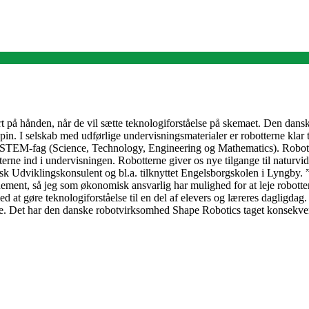
ort på hånden, når de vil sætte teknologiforståelse på skemaet. Den da
 I selskab med udførlige undervisningsmaterialer er robotterne klar til
 STEM-fag (Science, Technology, Engineering og Mathematics). Robotter
erne ind i undervisningen. Robotterne giver os nye tilgange til naturv
k Udviklingskonsulent og bl.a. tilknyttet Engelsborgskolen i Lyngby. ”
nnement, så jeg som økonomisk ansvarlig har mulighed for at leje robotter
at gøre teknologiforståelse til en del af elevers og læreres dagligdag. P
 klasse. Det har den danske robotvirksomhed Shape Robotics taget konsekv