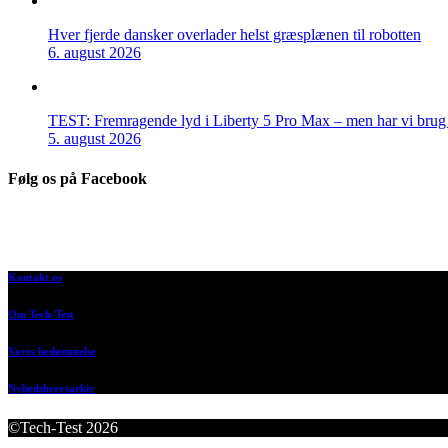
Hver fjerde dansker overlader helst græsplænen til robotten
6. august 2026
TEST: Fremragende lyd i Liberty 5 Pro Max – men har vi brug f
5. august 2026
Følg os på Facebook
Kontakt os
Om Tech-Test
Vores bedømmelse
Nyhedsbrevsarkiv
©Tech-Test 2026