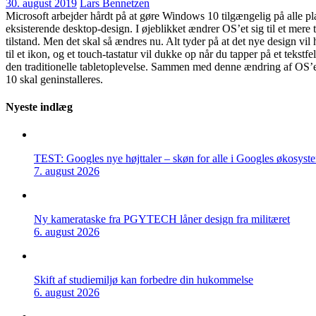
30. august 2019
Lars Bennetzen
Microsoft arbejder hårdt på at gøre Windows 10 tilgængelig på alle plat
eksisterende desktop-design. I øjeblikket ændrer OS’et sig til et mere t
tilstand. Men det skal så ændres nu. Alt tyder på at det nye design vil
til et ikon, og et touch-tastatur vil dukke op når du tapper på et teks
den traditionelle tabletoplevelse. Sammen med denne ændring af OS’e
10 skal geninstalleres.
Nyeste indlæg
TEST: Googles nye højttaler – skøn for alle i Googles økosyst
7. august 2026
Ny kamerataske fra PGYTECH låner design fra militæret
6. august 2026
Skift af studiemiljø kan forbedre din hukommelse
6. august 2026