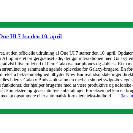
ne UI 7 fra den 10. april
, at den officielle udrulning af One UI 7 starter den 10. april. Opdat
en AI-optimeret brugergrænseflade, der gør interaktionen med Galaxy-en
radvist blive rullet ud til flere Galaxy-smartphones og -tablets. Et ma
r en strømlinet og sammenhængende oplevelse for Galaxy-brugere. En fo
er. For ekstra bekvemmelighed tilbyder Now Bar realtidsopdateringer di
pilles i deres Galaxy Buds – alt sammen med en simpel swipe-bevægelse 
e funktioner, der hjælper brugerne med at være produktive og udforske 
tår konteksten og giver intuitive anbefalinger. For eksempel kan en br
r med at opsummere eller automatisk formatere tekst-indhold.
…. (læs m