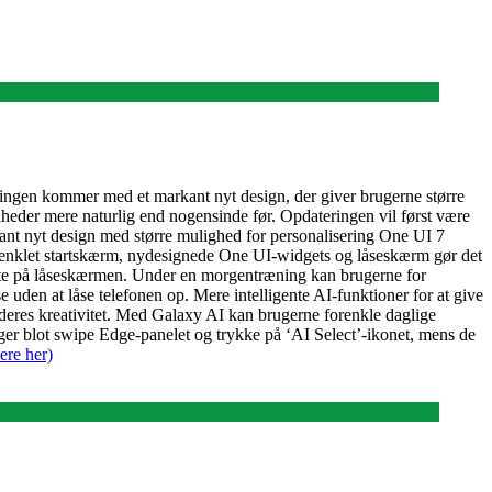
eringen kommer med et markant nyt design, der giver brugerne større
heder mere naturlig end nogensinde før. Opdateringen vil først være
rkant nyt design med større mulighed for personalisering One UI 7
renklet startskærm, nydesignede One UI-widgets og låseskærm gør det
rekte på låseskærmen. Under en morgentræning kan brugerne for
uden at låse telefonen op. Mere intelligente AI-funktioner for at give
deres kreativitet. Med Galaxy AI kan brugerne forenkle daglige
uger blot swipe Edge-panelet og trykke på ‘AI Select’-ikonet, mens de
ere her)