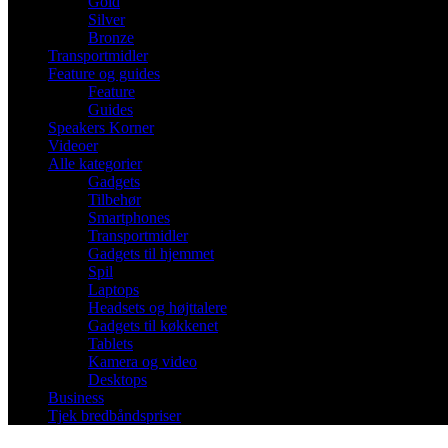
Gold
Silver
Bronze
Transportmidler
Feature og guides
Feature
Guides
Speakers Korner
Videoer
Alle kategorier
Gadgets
Tilbehør
Smartphones
Transportmidler
Gadgets til hjemmet
Spil
Laptops
Headsets og højttalere
Gadgets til køkkenet
Tablets
Kamera og video
Desktops
Business
Tjek bredbåndspriser