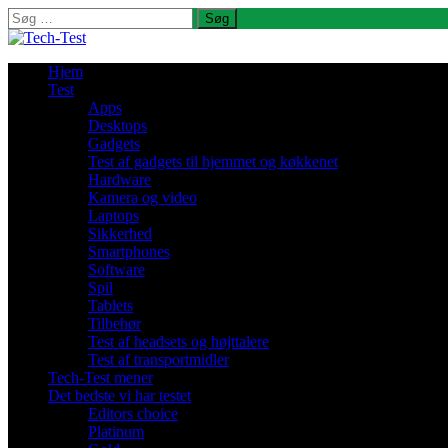
Søg
efter:
Hjem
Test
Apps
Desktops
Gadgets
Test af gadgets til hjemmet og køkkenet
Hardware
Kamera og video
Laptops
Sikkerhed
Smartphones
Software
Spil
Tablets
Tilbehør
Test af headsets og højttalere
Test af transportmidler
Tech-Test mener
Det bedste vi har testet
Editors choice
Platinum