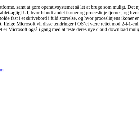
forme, samt at gøre operativsystemet så let at bruge som muligt. Det nye 
ablet-agtigt UI, hvor blandt andet ikoner og proceslinje fjernes, og hvor
 holde fast i et skrivebord i fuld størrelse, og hvor proceslinjens ikone
tfelt. Ifølge Microsoft vil disse ændringer i OS’et være rettet mod 2-i-1
t er Microsoft også i gang med at teste deres nye cloud download muli
em