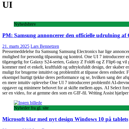
UI
Nyhedsbrev
PM: Samsung annoncerer den officielle udrulning af O
21. marts 2025
Lars Bennetzen
Pressemeddelelse fra Samsung Samsung Electronics har lige annonceret
mulighed for personlig tilpasning og kontrol. One UI 7 introducerer 
tilgængelig for Galaxy S24-serien, Galaxy Z Fold6 og Z Flip6 og vil g
kommer med et enkelt, kraftfuldt og udtryksfuldt design, der skabe
muligt for brugerne intuitivt og problemfrit at tilpasse deres enhed
eksempel hurtigt tjekke deres performance og se, hvilken sang der afs
en mere intuitiv oplevelse One UI 7 introducerer problemfri AI-drevn
opgaver og minimere behovet for at skifte mellem apps. AI Select fors
ser en video, for at gemme den som en GIF-fil. Writing Assist hjælpe
Nyheder fra gl. site
Microsoft klar med nyt design Windows 10 på tablets