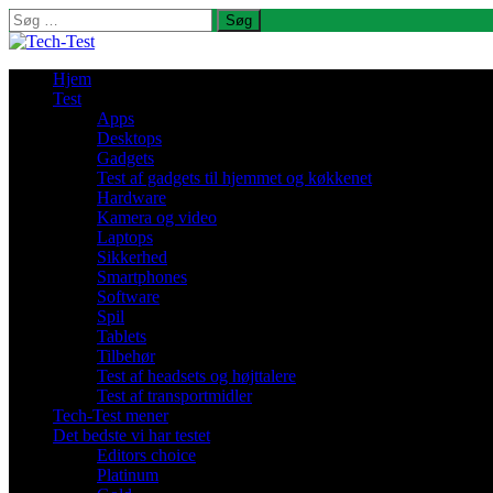
Søg
efter:
Hjem
Test
Apps
Desktops
Gadgets
Test af gadgets til hjemmet og køkkenet
Hardware
Kamera og video
Laptops
Sikkerhed
Smartphones
Software
Spil
Tablets
Tilbehør
Test af headsets og højttalere
Test af transportmidler
Tech-Test mener
Det bedste vi har testet
Editors choice
Platinum