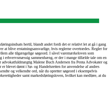
ringsindsats hertil, blandt andet fordi det er relativt let at gå i gang
r at blive erstatningsansvarlige, hvis reglerne overtrædes. Regler for
ellem alle tilgængelige søgeord. I såvel varemærkeloven som
ng i erhvervsmæssig sammenhæng, er der i mange tilfælde tale om en
ger advokatfuldmægtig Malene Buch Andersen fra Penta Advokater og
 der er blevet dømt i Sø- og Handelsretten for anvendelse af andres
ndte og velkendte ord, når du opretter søgeord i eksempelvis
kerettigheder samt markedsføringsloven, hvilket kan medføre, at du