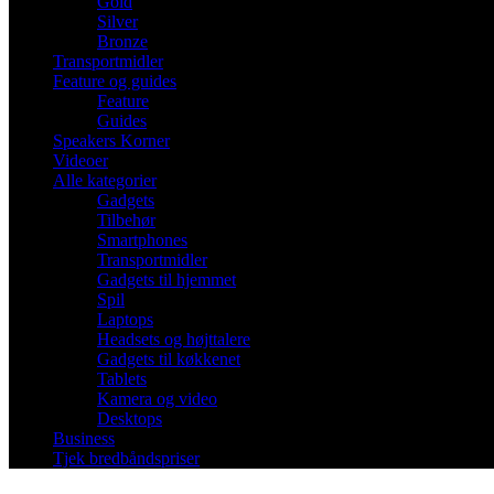
Gold
Silver
Bronze
Transportmidler
Feature og guides
Feature
Guides
Speakers Korner
Videoer
Alle kategorier
Gadgets
Tilbehør
Smartphones
Transportmidler
Gadgets til hjemmet
Spil
Laptops
Headsets og højttalere
Gadgets til køkkenet
Tablets
Kamera og video
Desktops
Business
Tjek bredbåndspriser