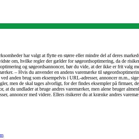
somheder har valgt at flytte en større eller mindre del af deres markedsfø
idste om, hvilke regler der gælder for søgeordsoptimering, da de risikere
imering og søgeordsannoncer, bør du vide, at der ikke er frit valg m
emærker. – Hvis du anvender en andens varemærke til søgeordsoptimeri
å ved anden brug som eksempelvis i URL-adresser, annoncer m.m., si
 regler, men de skal tages alvorligt, for der findes eksempler på firmaer,
 at du undlader at bruge andres varemærker, men alene bruger almenke
er, annoncer med videre. Ellers risikerer du at krænke andres varemær
em