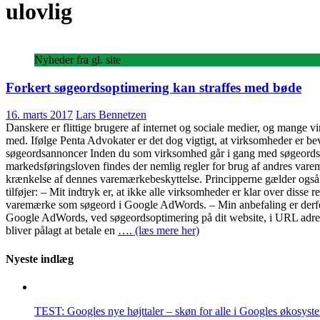
ulovlig
Nyheder fra gl. site
Forkert søgeordsoptimering kan straffes med bøde
16. marts 2017
Lars Bennetzen
Danskere er flittige brugere af internet og sociale medier, og mange virk
med. Ifølge Penta Advokater er det dog vigtigt, at virksomheder er bev
søgeordsannoncer Inden du som virksomhed går i gang med søgeordsopt
markedsføringsloven findes der nemlig regler for brug af andres var
krænkelse af dennes varemærkebeskyttelse. Principperne gælder ogs
tilføjer: – Mit indtryk er, at ikke alle virksomheder er klar over disse
varemærke som søgeord i Google AdWords. – Min anbefaling er derfor,
Google AdWords, ved søgeordsoptimering på dit website, i URL adress
bliver pålagt at betale en
…. (læs mere her)
Nyeste indlæg
TEST: Googles nye højttaler – skøn for alle i Googles økosyst