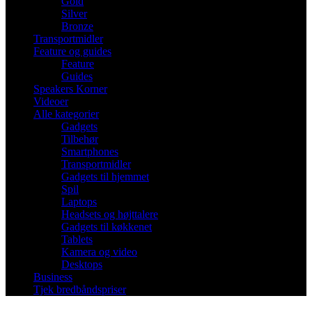
Gold
Silver
Bronze
Transportmidler
Feature og guides
Feature
Guides
Speakers Korner
Videoer
Alle kategorier
Gadgets
Tilbehør
Smartphones
Transportmidler
Gadgets til hjemmet
Spil
Laptops
Headsets og højttalere
Gadgets til køkkenet
Tablets
Kamera og video
Desktops
Business
Tjek bredbåndspriser