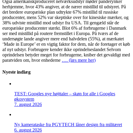
Også amerikanskproduceret netværksudstyr møder panderynker
herhjemme, hvor 43% angiver, at de nærer mistillid til udstyret. På
det bredere europæiske plan udtrykte 67% mistillid til russiske
producenter, mens 52% var skeptiske over for kinesiske mærker, og
38% udviste mistillid mod udstyr fra USA. Til gengæld står de
europæiske producenter stærkt. Blot 6% af forbrugerne i Danmark
ser med mistillid på routere fremstillet i Europa. På tværs af de
undersøgte lande angiver mere end halvdelen (55%), at mærkatet
‘Made in Europe’ er en vigtig faktor for dem, når de foretager et køb
af nyt udstyr. Forbrugere kender ikke oprindelseslandet Selvom
oprindelsen betyder meget for forbrugerne, kniber det gevaldigt med
paratviden om, hvor enhederne
…. (læs mere her)
Nyeste indlæg
TEST: Googles nye højttaler – skøn for alle i Googles
økosystem
7. august 2026
Ny kamerataske fra PGYTECH låner design fra militæret
6. august 2026