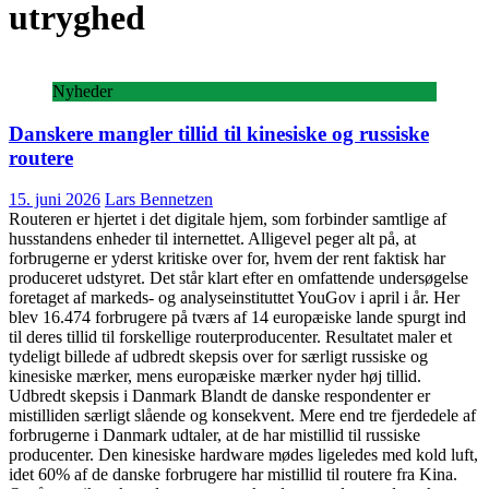
utryghed
Nyheder
Danskere mangler tillid til kinesiske og russiske
routere
15. juni 2026
Lars Bennetzen
Routeren er hjertet i det digitale hjem, som forbinder samtlige af
husstandens enheder til internettet. Alligevel peger alt på, at
forbrugerne er yderst kritiske over for, hvem der rent faktisk har
produceret udstyret. Det står klart efter en omfattende undersøgelse
foretaget af markeds- og analyseinstituttet YouGov i april i år. Her
blev 16.474 forbrugere på tværs af 14 europæiske lande spurgt ind
til deres tillid til forskellige routerproducenter. Resultatet maler et
tydeligt billede af udbredt skepsis over for særligt russiske og
kinesiske mærker, mens europæiske mærker nyder høj tillid.
Udbredt skepsis i Danmark Blandt de danske respondenter er
mistilliden særligt slående og konsekvent. Mere end tre fjerdedele af
forbrugerne i Danmark udtaler, at de har mistillid til russiske
producenter. Den kinesiske hardware mødes ligeledes med kold luft,
idet 60% af de danske forbrugere har mistillid til routere fra Kina.