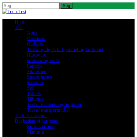
Søg
efter:
Hjem
Test
Apps
Desktops
Gadgets
Test af gadgets til hjemmet og køkkenet
Hardware
Kamera og video
Laptops
Sikkerhed
Smartphones
Software
Spil
Tablets
Tilbehør
Test af headsets og højttalere
Test af transportmidler
Tech-Test mener
Det bedste vi har testet
Editors choice
Platinum