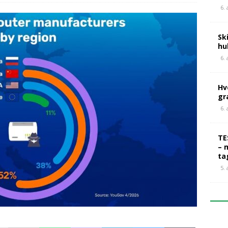
6.
Sk
hu
6.
Hv
gr
6.
TE
– 
ta
5.