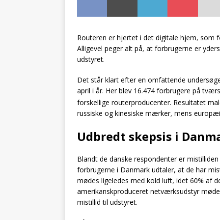
Routeren er hjertet i det digitale hjem, som 
Alligevel peger alt på, at forbrugerne er yder
udstyret.
Det står klart efter en omfattende undersøge
april i år. Her blev 16.474 forbrugere på tværs 
forskellige routerproducenter.
Resultatet male
russiske og kinesiske mærker, mens europæis
Udbredt skepsis i Danm
Blandt de danske respondenter er mistilliden
forbrugerne i Danmark udtaler, at de har mist
mødes ligeledes med kold luft, idet 60% af de 
amerikanskproduceret netværksudstyr møder
mistillid til udstyret.