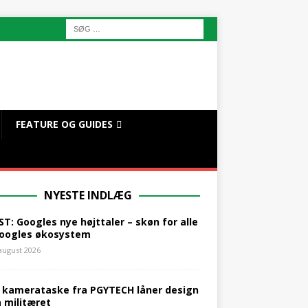
FEATURE OG GUIDES
NYESTE INDLÆG
ST: Googles nye højttaler – skøn for alle
Googles økosystem
 august 2026
 kamerataske fra PGYTECH låner design
a militæret