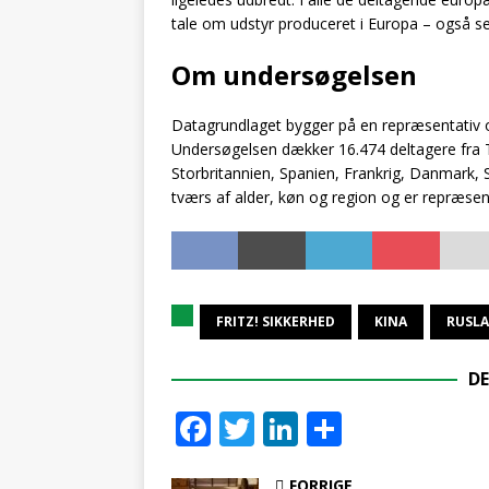
tale om udstyr produceret i Europa – også sel
Om undersøgelsen
Datagrundlaget bygger på en repræsentativ o
Undersøgelsen dækker 16.474 deltagere fra Ty
Storbritannien, Spanien, Frankrig, Danmark, 
tværs af alder, køn og region og er repræsent
FRITZ! SIKKERHED
KINA
RUSL
DE
F
T
Li
S
ac
w
n
h
FORRIGE