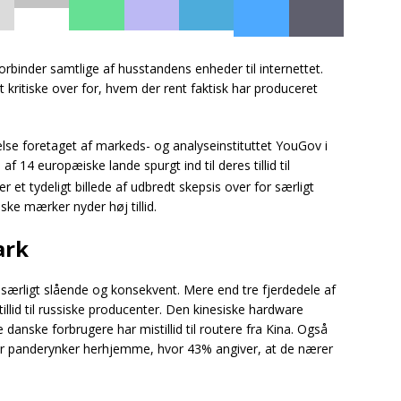
forbinder samtlige af husstandens enheder til internettet.
st kritiske over for, hvem der rent faktisk har produceret
lse foretaget af markeds- og analyseinstituttet YouGov i
af 14 europæiske lande spurgt ind til deres tillid til
r et tydeligt billede af udbredt skepsis over for særligt
ke mærker nyder høj tillid.
ark
 særligt slående og konsekvent. Mere end tre fjerdedele af
illid til russiske producenter. Den kinesiske hardware
danske forbrugere har mistillid til routere fra Kina. Også
 panderynker herhjemme, hvor 43% angiver, at de nærer