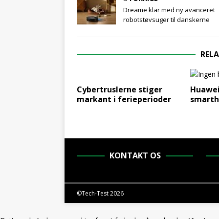
e
itt
k
ar
Dreame klar med ny avanceret
b
er
e
e
robotstøvsuger til danskerne
o
dI
o
n
RELA
k
Cybertruslerne stiger
Huawei
markant i ferieperioder
smarth
KONTAKT OS
©Tech-Test 2026