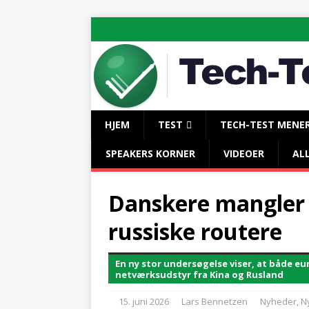
HJEM
TEST
TECH-TEST MENE
SPEAKERS KORNER
VIDEOER
AL
Danskere mangler ti
russiske routere
En ny stor undersøgelse viser, at både eu
netværksudstyr fra Kina og Rusland
15. juni 2026
Lars Bennetzen
Nyheder
,
N