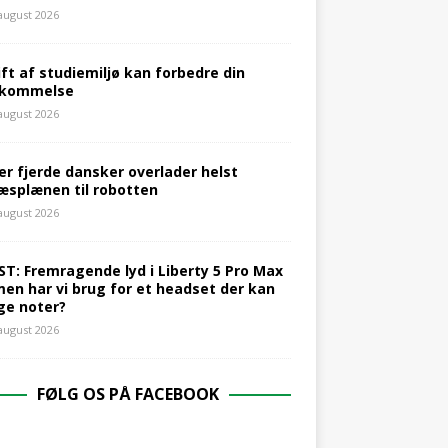
 august 2026
ift af studiemiljø kan forbedre din
kommelse
 august 2026
er fjerde dansker overlader helst
æsplænen til robotten
 august 2026
ST: Fremragende lyd i Liberty 5 Pro Max
men har vi brug for et headset der kan
ge noter?
 august 2026
FØLG OS PÅ FACEBOOK