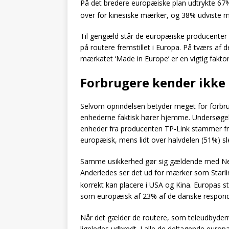
På det bredere europæiske plan udtrykte 67% 
over for kinesiske mærker, og 38% udviste mi
Til gengæld står de europæiske producenter 
på routere fremstillet i Europa. På tværs af
mærkatet ‘Made in Europe’ er en vigtig faktor
Forbrugere kender ikke
Selvom oprindelsen betyder meget for forbru
enhederne faktisk hører hjemme. Undersøgelse
enheder fra producenten TP-Link stammer fra K
europæisk, mens lidt over halvdelen (51%) slet
Samme usikkerhed gør sig gældende med Netg
Anderledes ser det ud for mærker som Starl
korrekt kan placere i USA og Kina.
Europas stø
som europæisk af 23% af de danske respond
Når det gælder de routere, som teleudbyderne
ligeledes udbredt. I alle de deltagende europ