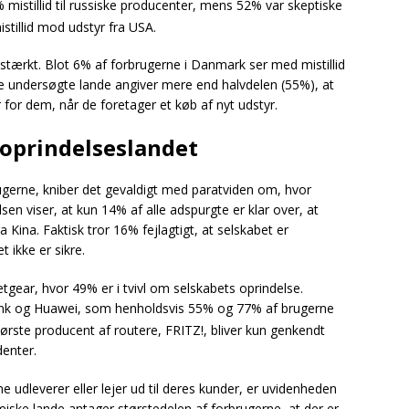
mistillid til russiske producenter, mens 52% var skeptiske
stillid mod udstyr fra USA.
stærkt. Blot 6% af forbrugerne i Danmark ser med mistillid
 de undersøgte lande angiver mere end halvdelen (55%), at
 for dem, når de foretager et køb af nyt udstyr.
 oprindelseslandet
gerne, kniber det gevaldigt med paratviden om, hvor
n viser, at kun 14% af alle adspurgte er klar over, at
ina. Faktisk tror 16% fejlagtigt, at selskabet er
 ikke er sikre.
ear, hvor 49% er i tvivl om selskabets oprindelse.
ink og Huawei, som henholdsvis 55% og 77% af brugerne
rste producent af routere, FRITZ!, bliver kun genkendt
enter.
 udleverer eller lejer ud til deres kunder, er uvidenheden
æiske lande antager størstedelen af forbrugerne, at der er