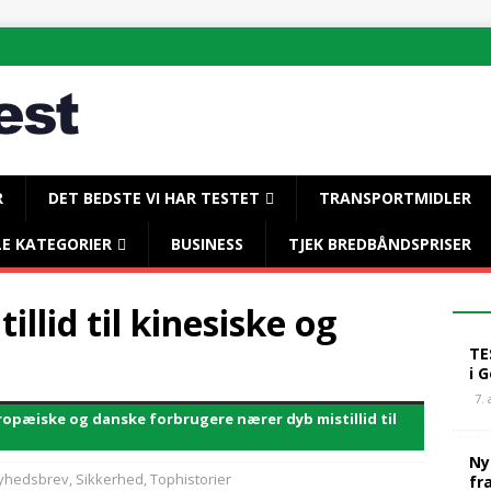
R
DET BEDSTE VI HAR TESTET
TRANSPORTMIDLER
LE KATEGORIER
BUSINESS
TJEK BREDBÅNDSPRISER
llid til kinesiske og
TE
i 
7.
ropæiske og danske forbrugere nærer dyb mistillid til
Ny
yhedsbrev
,
Sikkerhed
,
Tophistorier
fr