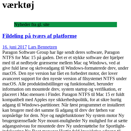
værktøj
Nyheder fra gl. site
Fildeling på tværs af platforme
16. juni 2017
Lars Bennetzen
Paragon Software Group har lige sendt deres software, Paragon
NTFS for Mac 15 på gaden. Det er et stykke software der hjælper
med til at nedbryde grænserne mellem Mac og Windows, ved at
give fuld læse og skriveadgang til Windows-formaterede drev, under
macOS. Den nye version har fået en forbedret motor, der lover
avanceret support for den nyeste version af filsystemet NTFS under
macOS. Alle produktindstillinger og funktionalitet, herunder
information om mountede drev, system startop og verifikation, er
placeret i Mac-menuen i Finder. Paragon NTFS til Mac 15 er fuldt
kompatibelt med Apples nye sikkerhedspolitik, for at sikre hurtig
adgang til Windows-partitioner. Når først programmet er installeret
kan brugere med det samme få adgang til drev der førhen var
uopnåelige for dem. Nye og nøglefunktioner Ny system motor Ny
brugergrænseflade Nye mount-muligheder Ny mulighed for at sætte
adgangsniveau for mountede drev Ny understøttelse for Sportlight-