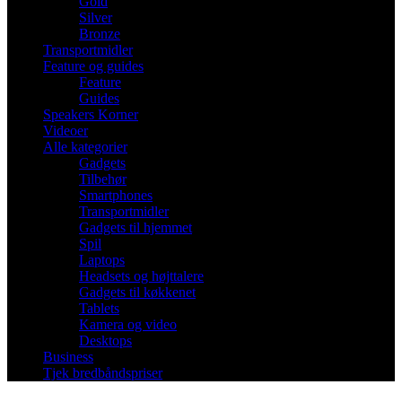
Gold
Silver
Bronze
Transportmidler
Feature og guides
Feature
Guides
Speakers Korner
Videoer
Alle kategorier
Gadgets
Tilbehør
Smartphones
Transportmidler
Gadgets til hjemmet
Spil
Laptops
Headsets og højttalere
Gadgets til køkkenet
Tablets
Kamera og video
Desktops
Business
Tjek bredbåndspriser