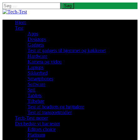
Søg
efter:
Hjem
Test
Apps
Desktops
Gadgets
Test af gadgets til hjemmet og køkkenet
Hardware
Kamera og video
Laptops
Sikkerhed
Smartphones
Software
Spil
Tablets
Tilbehør
Test af headsets og højttalere
Test af transportmidler
Tech-Test mener
Det bedste vi har testet
Editors choice
Platinum