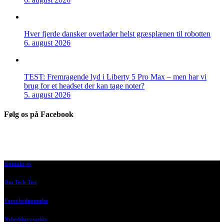
Hver fjerde dansker overlader helst græsplænen til robotten
6. august 2026
TEST: Fremragende lyd i Liberty 5 Pro Max – men har vi
brug for et headset der kan tage noter?
5. august 2026
Følg os på Facebook
Kontakt os
Om Tech-Test
Vores bedømmelse
Nyhedsbrevsarkiv