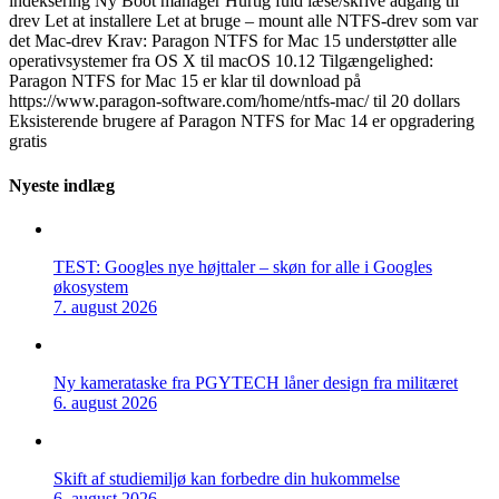
indeksering Ny Boot manager Hurtig fuld læse/skrive adgang til
drev Let at installere Let at bruge – mount alle NTFS-drev som var
det Mac-drev Krav: Paragon NTFS for Mac 15 understøtter alle
operativsystemer fra OS X til macOS 10.12 Tilgængelighed:
Paragon NTFS for Mac 15 er klar til download på
https://www.paragon-software.com/home/ntfs-mac/ til 20 dollars
Eksisterende brugere af Paragon NTFS for Mac 14 er opgradering
gratis
Nyeste indlæg
TEST: Googles nye højttaler – skøn for alle i Googles
økosystem
7. august 2026
Ny kamerataske fra PGYTECH låner design fra militæret
6. august 2026
Skift af studiemiljø kan forbedre din hukommelse
6. august 2026