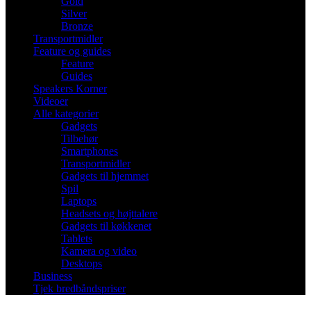
Gold
Silver
Bronze
Transportmidler
Feature og guides
Feature
Guides
Speakers Korner
Videoer
Alle kategorier
Gadgets
Tilbehør
Smartphones
Transportmidler
Gadgets til hjemmet
Spil
Laptops
Headsets og højttalere
Gadgets til køkkenet
Tablets
Kamera og video
Desktops
Business
Tjek bredbåndspriser