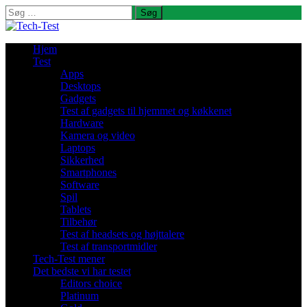
Søg
efter:
Hjem
Test
Apps
Desktops
Gadgets
Test af gadgets til hjemmet og køkkenet
Hardware
Kamera og video
Laptops
Sikkerhed
Smartphones
Software
Spil
Tablets
Tilbehør
Test af headsets og højttalere
Test af transportmidler
Tech-Test mener
Det bedste vi har testet
Editors choice
Platinum