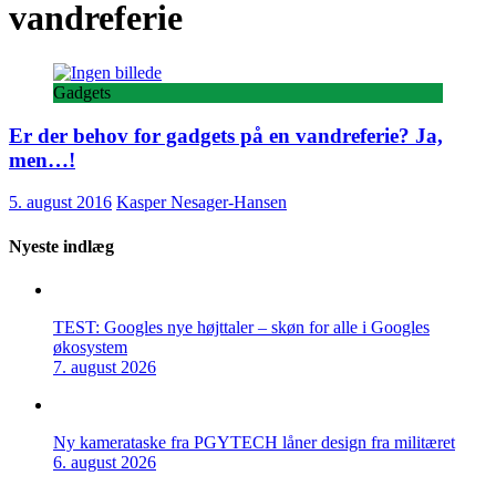
vandreferie
Gadgets
Er der behov for gadgets på en vandreferie? Ja,
men…!
5. august 2016
Kasper Nesager-Hansen
Nyeste indlæg
TEST: Googles nye højttaler – skøn for alle i Googles
økosystem
7. august 2026
Ny kamerataske fra PGYTECH låner design fra militæret
6. august 2026