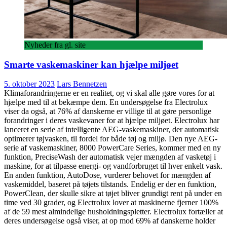
Nyheder fra gl. site
Smarte vaskemaskiner kan hjælpe miljøet
5. oktober 2023
Lars Bennetzen
Klimaforandringerne er en realitet, og vi skal alle gøre vores for at
hjælpe med til at bekæmpe dem. En undersøgelse fra Electrolux
viser da også, at 76% af danskerne er villige til at gøre personlige
forandringer i deres vaskevaner for at hjælpe miljøet. Electrolux har
lanceret en serie af intelligente AEG-vaskemaskiner, der automatisk
optimerer tøjvasken, til fordel for både tøj og miljø. Den nye AEG-
serie af vaskemaskiner, 8000 PowerCare Series, kommer med en ny
funktion, PreciseWash der automatisk vejer mængden af vasketøj i
maskine, for at tilpasse energi- og vandforbruget til hver enkelt vask.
En anden funktion, AutoDose, vurderer behovet for mængden af
vaskemiddel, baseret på tøjets tilstands. Endelig er der en funktion,
PowerClean, der skulle sikre at tøjet bliver grundigt rent på under en
time ved 30 grader, og Electrolux lover at maskinerne fjerner 100%
af de 59 mest almindelige husholdningspletter. Electrolux fortæller at
deres undersøgelse også viser, at op mod 69% af danskerne holder