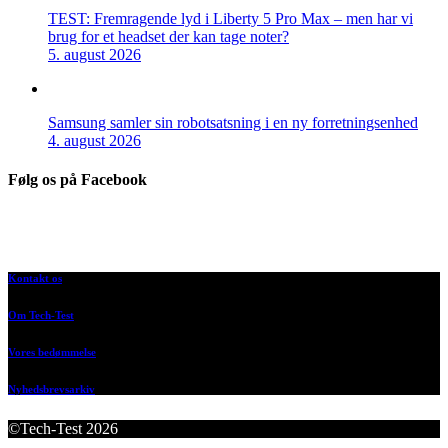
TEST: Fremragende lyd i Liberty 5 Pro Max – men har vi
brug for et headset der kan tage noter?
5. august 2026
Samsung samler sin robotsatsning i en ny forretningsenhed
4. august 2026
Følg os på Facebook
Kontakt os
Om Tech-Test
Vores bedømmelse
Nyhedsbrevsarkiv
©Tech-Test 2026