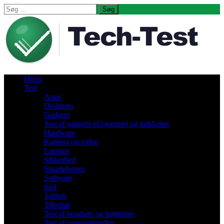
Søg
efter:
Hjem
Test
Apps
Desktops
Gadgets
Test af gadgets til hjemmet og køkkenet
Hardware
Kamera og video
Laptops
Sikkerhed
Smartphones
Software
Spil
Tablets
Tilbehør
Test af headsets og højttalere
Test af transportmidler