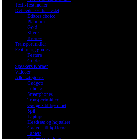
Tech-Test mener
Det bedste vi har testet
Editors choice
Platinum
Gold
Silver
Bronze
Transportmidler
Feature og guides
Feature
Guides
Speakers Korner
Videoer
Alle kategorier
Gadgets
Tilbehør
Smartphones
Transportmidler
Gadgets til hjemmet
Spil
Laptops
Headsets og højttalere
Gadgets til køkkenet
Tablets
Kamera og video