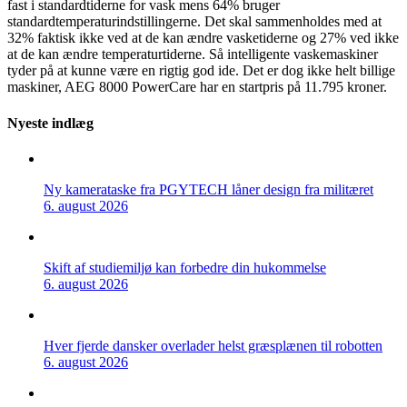
fast i standardtiderne for vask mens 64% bruger
standardtemperaturindstillingerne. Det skal sammenholdes med at
32% faktisk ikke ved at de kan ændre vasketiderne og 27% ved ikke
at de kan ændre temperaturtiderne. Så intelligente vaskemaskiner
tyder på at kunne være en rigtig god ide. Det er dog ikke helt billige
maskiner, AEG 8000 PowerCare har en startpris på 11.795 kroner.
Nyeste indlæg
Ny kamerataske fra PGYTECH låner design fra militæret
6. august 2026
Skift af studiemiljø kan forbedre din hukommelse
6. august 2026
Hver fjerde dansker overlader helst græsplænen til robotten
6. august 2026