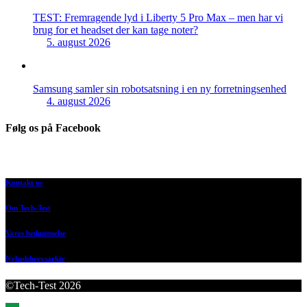
TEST: Fremragende lyd i Liberty 5 Pro Max – men har vi
brug for et headset der kan tage noter?
5. august 2026
Samsung samler sin robotsatsning i en ny forretningsenhed
4. august 2026
Følg os på Facebook
Kontakt os
Om Tech-Test
Vores bedømmelse
Nyhedsbrevsarkiv
©Tech-Test 2026