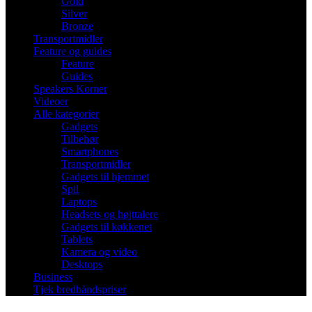
Gold
Silver
Bronze
Transportmidler
Feature og guides
Feature
Guides
Speakers Korner
Videoer
Alle kategorier
Gadgets
Tilbehør
Smartphones
Transportmidler
Gadgets til hjemmet
Spil
Laptops
Headsets og højttalere
Gadgets til køkkenet
Tablets
Kamera og video
Desktops
Business
Tjek bredbåndspriser