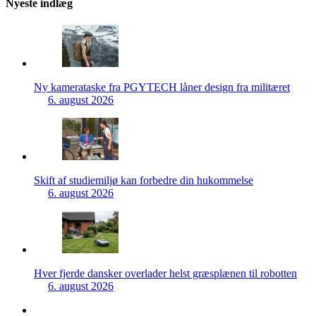
Nyeste indlæg
Ny kamerataske fra PGYTECH låner design fra militæret
6. august 2026
Skift af studiemiljø kan forbedre din hukommelse
6. august 2026
Hver fjerde dansker overlader helst græsplænen til robotten
6. august 2026