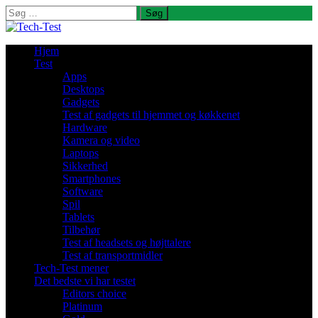
Søg
efter:
Hjem
Test
Apps
Desktops
Gadgets
Test af gadgets til hjemmet og køkkenet
Hardware
Kamera og video
Laptops
Sikkerhed
Smartphones
Software
Spil
Tablets
Tilbehør
Test af headsets og højttalere
Test af transportmidler
Tech-Test mener
Det bedste vi har testet
Editors choice
Platinum