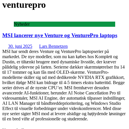
venturepro
Nyheder
MSI lancerer nye Venture og VenturePro laptops
30. juni 2025
Lars Bennetzen
MSI har sendt deres Venture og VenturePro laptopserier på
markedet. De nye modeller, som nu kan købes hos Komplett og
Dustin, er tiltænkt brugere med dynamiske livsstile, der kræver
pålidelig ydeevne på farten. Serierne dækker skærmstørrelser fra 14
til 17 tommer og kan fås med OLED-skærme. VenturePro-
modellerne skiller sig ud med dedikerede NVIDIA RTX grafikkort,
hvilket ifølge MSI kan bidrage til 4-5 timers ekstra batteritid. Begge
serier drives af de nyeste CPU’er. MSI fremhæver desuden
avancerede AI-funktioner, herunder AI Noise Cancellation Pro til
videosamtaler, MSI AI Engine, der automatisk tilpasser indstillinger,
AI LAN Manager til båndbreddeprioritering, og Windows Studio
Effect til visuelle forbedringer under videokonferencer. Med disse
nye serier sigter MSI mod at levere alsidige og højtydende løsninger
til en bred vifte af professionelle og studerende.